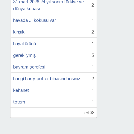
31 mart 2026 24 yıl sonra türkiye ve
2
dünya kupası
havada ... kokusu var
1
kırışık
2
hayal ürünü
1
gerekliymiş
5
bayram şerefesi
1
hangi harry potter binasındansınız
2
kehanet
1
totem
1
ileri