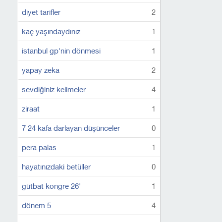
diyet tarifler
2
kaç yaşındaydınız
1
istanbul gp'nin dönmesi
1
yapay zeka
2
sevdiğiniz kelimeler
4
ziraat
1
7 24 kafa darlayan düşünceler
0
pera palas
1
hayatınızdaki betüller
0
gütbat kongre 26'
1
dönem 5
4