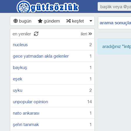
bugün
gündem
keşfet
arama sonuçla
en yeniler
ileri
nucleus
2
aradığınız
"int
gece yatmadan akla gelenler
1
baykuş
1
eşek
1
uyku
2
unpopular opinion
14
nato ankarası
1
şehri tanımak
1