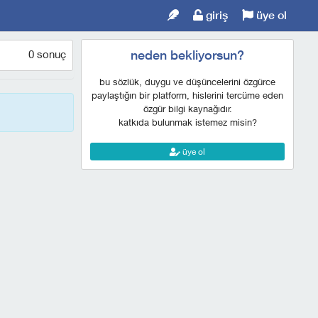
giriş
üye ol
0 sonuç
neden bekliyorsun?
bu sözlük, duygu ve düşüncelerini özgürce
paylaştığın bir platform, hislerini tercüme eden
özgür bilgi kaynağıdır.
katkıda bulunmak istemez misin?
üye ol