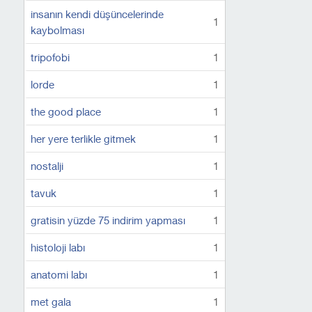
insanın kendi düşüncelerinde
1
kaybolması
tripofobi
1
lorde
1
the good place
1
her yere terlikle gitmek
1
nostalji
1
tavuk
1
gratisin yüzde 75 indirim yapması
1
histoloji labı
1
anatomi labı
1
met gala
1