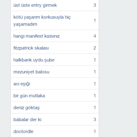
üst üste entry girmek
3
kötü yaşarım korkusuyla hiç
1
yaşamadım
hangi manifest kızısınız
4
fitzpatrick skalası
2
halkbank uydu şube
1
mezuniyet balosu
1
acı eşiği
1
bir gün mutlaka
1
deniz göktaş
1
babalar der ki
3
doctordle
1