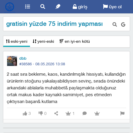
giriş
üye ol
gratisin yüzde 75 indirim yapması
eski-yeni
yeni-eski
en iyi-en kötü
dbb
#38586 ·
08.05.2026 13:08
2 saat sıra bekleme, kaos, kandırılmışlık hissiyatı, kullandığın
ürünlerin stoğunu yakalayabildiysen sevinç, sırada önündeki
arkandaki ablalarla muhabbet& paylaşmakta olduğunuz
ortak makus kader kaynaklı samimiyet, pes etmeden
çıktıysan başarı& kutlama
3
0
1