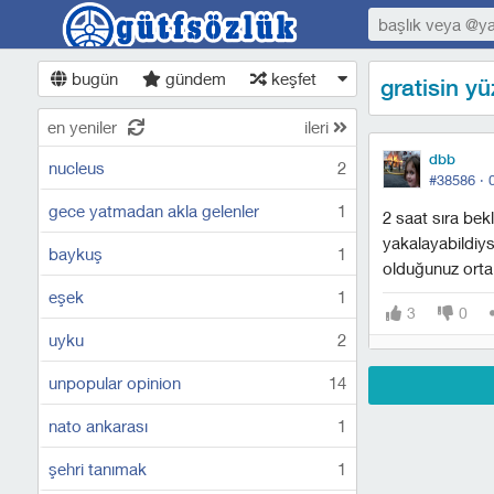
bugün
gündem
keşfet
gratisin y
en yeniler
ileri
dbb
nucleus
2
#38586 ·
gece yatmadan akla gelenler
1
2 saat sıra bek
yakalayabildiy
baykuş
1
olduğunuz orta
eşek
1
3
0
uyku
2
unpopular opinion
14
nato ankarası
1
şehri tanımak
1