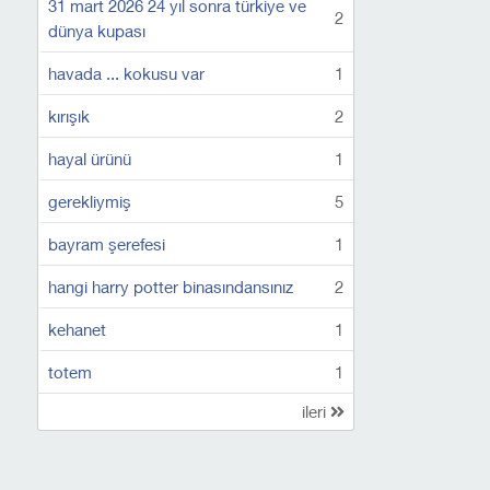
31 mart 2026 24 yıl sonra türkiye ve
2
dünya kupası
havada ... kokusu var
1
kırışık
2
hayal ürünü
1
gerekliymiş
5
bayram şerefesi
1
hangi harry potter binasındansınız
2
kehanet
1
totem
1
ileri