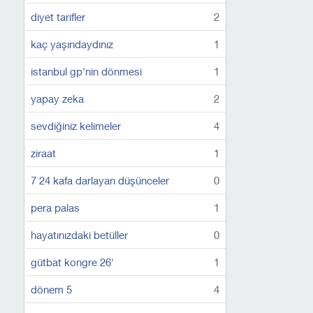
diyet tarifler
2
kaç yaşındaydınız
1
istanbul gp'nin dönmesi
1
yapay zeka
2
sevdiğiniz kelimeler
4
ziraat
1
7 24 kafa darlayan düşünceler
0
pera palas
1
hayatınızdaki betüller
0
gütbat kongre 26'
1
dönem 5
4