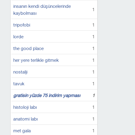
insanın kendi düşüncelerinde
1
kaybolması
tripofobi
1
lorde
1
the good place
1
her yere terlikle gitmek
1
nostalji
1
tavuk
1
gratisin yüzde 75 indirim yapması
1
histoloji labı
1
anatomi labı
1
met gala
1