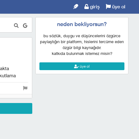
giriş
üye ol
neden bekliyorsun?
bu sözlük, duygu ve düşüncelerini özgürce
paylaştığın bir platform, hislerini tercüme eden
özgür bilgi kaynağıdır.
katkıda bulunmak istemez misin?
üye ol
makta
 kutlama