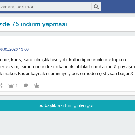
üzde 75 indirim yapması
08.05.2026 13:08
leme, kaos, kandırılmışlık hissiyatı, kullandığın ürünlerin stoğunu
sen sevinç, sırada önündeki arkandaki ablalarla muhabbet& paylaş
k makus kader kaynaklı samimiyet, pes etmeden çıktıysan başarı&
1
bu başlıktaki tüm girileri gör