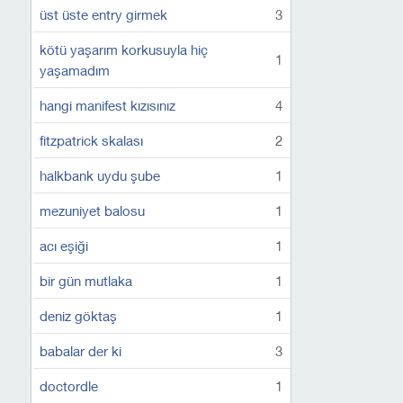
üst üste entry girmek
3
kötü yaşarım korkusuyla hiç
1
yaşamadım
hangi manifest kızısınız
4
fitzpatrick skalası
2
halkbank uydu şube
1
mezuniyet balosu
1
acı eşiği
1
bir gün mutlaka
1
deniz göktaş
1
babalar der ki
3
doctordle
1