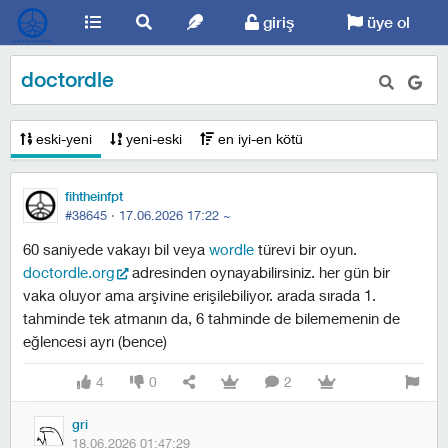
giriş
üye ol
doctordle
eski-yeni
yeni-eski
en iyi-en kötü
fihtheinfpt
#38645 ·
17.06.2026 17:22
~
60 saniyede vakayı bil veya
wordle
türevi bir oyun.
doctordle.org
adresinden oynayabilirsiniz. her gün bir
vaka oluyor ama arşivine erişilebiliyor. arada sırada 1.
tahminde tek atmanın da, 6 tahminde de bilememenin de
eğlencesi ayrı (bence)
4
0
2
gri
18.06.2026 01:47:29