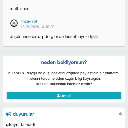
müthismis
fihtheinfpt
18.06.2026 13:49:29
düşününce biraz pdö gibi de hissettiriyor djjfjfjf
neden bekliyorsun?
bu sözlük, duygu ve düşüncelerini özgürce paylaştığın bir platform,
hislerini tercüme eden özgür bilgi kaynağıdır.
katkıda bulunmak istemez misin?
üye ol
duyurular
şikayet talebi-6