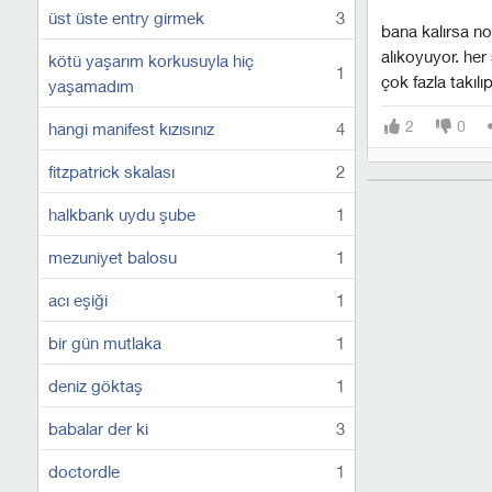
üst üste entry girmek
3
bana kalırsa no
alıkoyuyor. her
kötü yaşarım korkusuyla hiç
1
çok fazla takıl
yaşamadım
2
0
hangi manifest kızısınız
4
fitzpatrick skalası
2
halkbank uydu şube
1
mezuniyet balosu
1
acı eşiği
1
bir gün mutlaka
1
deniz göktaş
1
babalar der ki
3
doctordle
1