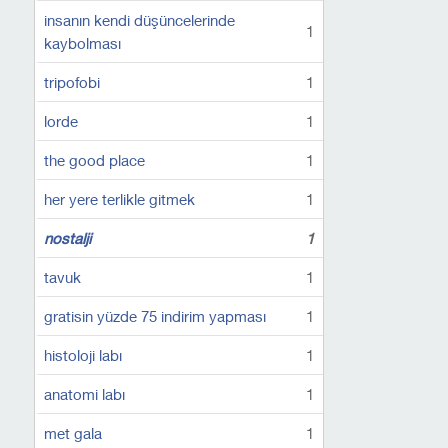
insanın kendi düşüncelerinde
1
kaybolması
tripofobi
1
lorde
1
the good place
1
her yere terlikle gitmek
1
nostalji
1
tavuk
1
gratisin yüzde 75 indirim yapması
1
histoloji labı
1
anatomi labı
1
met gala
1