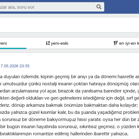
yeni
yeni-eski
en iyi-en 
17.05.2026 23:55
na duyulan özlemdir, kişinin geçmiş bir anıyı ya da dönemi hasretle 
cık umutsuzdur çünkü nostalji insanın çoktan hatıraya dönüşmüş olan
rdan arzulamasına yol açar. birazcık da yanılsama barındırır içinde,
kten değerli oldukları ve geri gelmelerini istediğimiz için değil, sırf 
n özleriz. dönüp arkamıza bakmak önümüze bakmaktan daha kolaydır; z
ızda yalnızca güzel kısımlar kalır, bu da şuanda yaşadığımız problem
a sorunsuz bir döneme bakıyormuşuz hissi yaratır. oysa her dün bir
bir bugün insanın hayatında sorunsuz, sıkıntısız geçmez. o yüzden
 bıraktıklarımızın romantize edilmiş hallerinden ibarettir yalnızca.