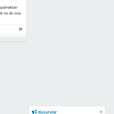
 yaşamaktan
rek ne de ona
duyurular