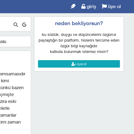
giriş
üye ol
neden bekliyorsun?
bu sözlük, duygu ve düşüncelerini özgürce
paylaştığın bir platform, hislerini tercüme eden
kötü
özgür bilgi kaynağıdır.
katkıda bulunmak istemez misin?
üye ol
anımsamasıdır
 kimi
 çünkü bazen
geçmişte
ira eski
lerle
 zamanlar
 kimi zaman