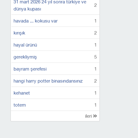
31 mart 2026 24 yıl sonra türkiye ve
2
dünya kupası
havada ... kokusu var
1
kırışık
2
hayal ürünü
1
gerekliymiş
5
bayram şerefesi
1
hangi harry potter binasındansınız
2
kehanet
1
totem
1
ileri