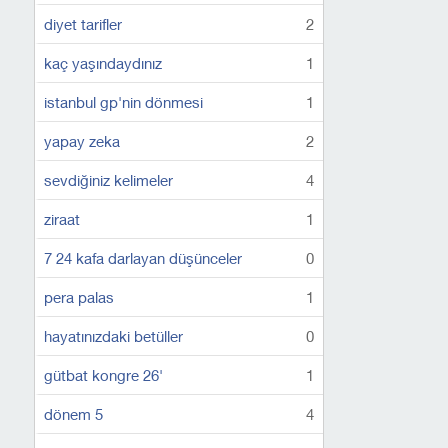
diyet tarifler
2
kaç yaşındaydınız
1
istanbul gp'nin dönmesi
1
yapay zeka
2
sevdiğiniz kelimeler
4
ziraat
1
7 24 kafa darlayan düşünceler
0
pera palas
1
hayatınızdaki betüller
0
gütbat kongre 26'
1
dönem 5
4