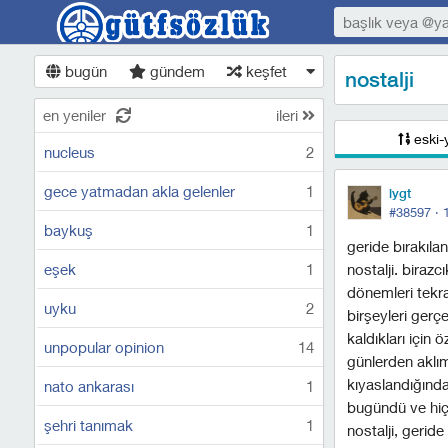
bugün
gündem
keşfet
nostalji
en yeniler
ileri
eski-
nucleus
2
gece yatmadan akla gelenler
1
lygt
#38597 ·
baykuş
1
geride bırakıla
eşek
1
nostalji. biraz
dönemleri tekra
uyku
2
birşeyleri gerçe
kaldıkları içi
unpopular opinion
14
günlerden aklım
kıyaslandığınd
nato ankarası
1
bugündü ve hiç
şehri tanımak
1
nostalji, geride