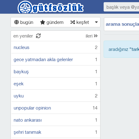
bugün
gündem
keşfet
arama sonuçla
en yeniler
ileri
nucleus
2
aradığınız
"tar
gece yatmadan akla gelenler
1
baykuş
1
eşek
1
uyku
2
unpopular opinion
14
nato ankarası
1
şehri tanımak
1