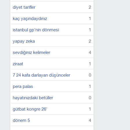
diyet tarifler
2
kaç yaşındaydınız
1
istanbul gp'nin dönmesi
1
yapay zeka
2
sevdiğiniz kelimeler
4
ziraat
1
7 24 kafa darlayan düşünceler
0
pera palas
1
hayatınızdaki betüller
0
gütbat kongre 26'
1
dönem 5
4