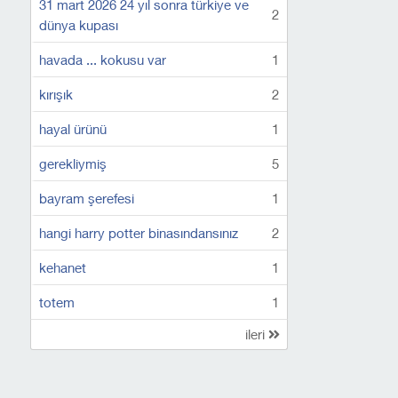
31 mart 2026 24 yıl sonra türkiye ve
2
dünya kupası
havada ... kokusu var
1
kırışık
2
hayal ürünü
1
gerekliymiş
5
bayram şerefesi
1
hangi harry potter binasındansınız
2
kehanet
1
totem
1
ileri