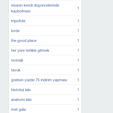
insanın kendi düşüncelerinde
1
kaybolması
tripofobi
1
lorde
1
the good place
1
her yere terlikle gitmek
1
nostalji
1
tavuk
1
gratisin yüzde 75 indirim yapması
1
histoloji labı
1
anatomi labı
1
met gala
1