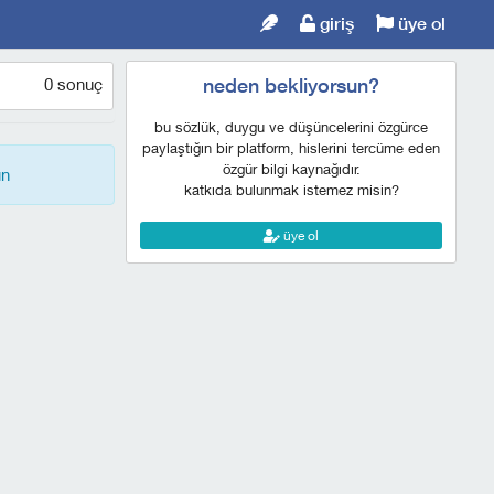
giriş
üye ol
0 sonuç
neden bekliyorsun?
bu sözlük, duygu ve düşüncelerini özgürce
paylaştığın bir platform, hislerini tercüme eden
özgür bilgi kaynağıdır.
ın
katkıda bulunmak istemez misin?
üye ol