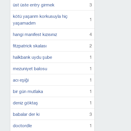
üst üste entry girmek
3
kötü yaşarım korkusuyla hiç
1
yaşamadım
hangi manifest kızısınız
4
fitzpatrick skalası
2
halkbank uydu şube
1
mezuniyet balosu
1
acı eşiği
1
bir gün mutlaka
1
deniz göktaş
1
babalar der ki
3
doctordle
1