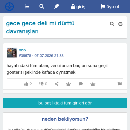
giriş
üye ol
gece gece deli mi dürttü
davranışları
dbb
#38678 ·
07.07.2026 21:33
hayatındaki tüm utanç verici anları baştan sona geçit
gösterisi şeklinde kafada oynatmak
2
0
bu başlıktaki tüm girileri gör
neden bekliyorsun?
bu sözlük, duygu ve düşüncelerini özgürce paylaştığın bir platform,