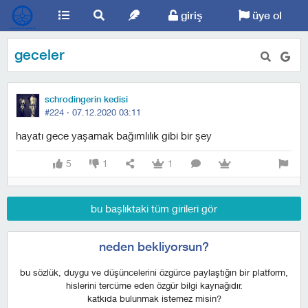
giriş
üye ol
geceler
schrodingerin kedisi
#224 ·
07.12.2020 03:11
hayatı gece yaşamak bağımlılık gibi bir şey
5
1
1
bu başlıktaki tüm girileri gör
neden bekliyorsun?
bu sözlük, duygu ve düşüncelerini özgürce paylaştığın bir platform,
hislerini tercüme eden özgür bilgi kaynağıdır.
katkıda bulunmak istemez misin?