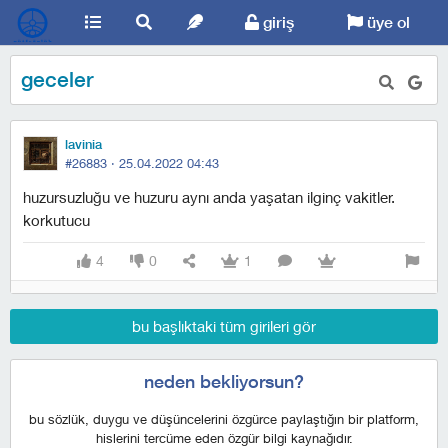
giriş
üye ol
geceler
lavinia
#26883 ·
25.04.2022 04:43
huzursuzluğu ve huzuru aynı anda yaşatan ilginç vakitler.
korkutucu
4
0
1
bu başlıktaki tüm girileri gör
neden bekliyorsun?
bu sözlük, duygu ve düşüncelerini özgürce paylaştığın bir platform,
hislerini tercüme eden özgür bilgi kaynağıdır.