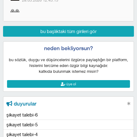
28.05.2026 12:45:15
🙏🙏
bu başlıktaki tüm girileri gör
neden bekliyorsun?
bu sözlük, duygu ve düşüncelerini özgürce paylaştığın bir platform,
hislerini tercüme eden özgür bilgi kaynağıdır.
katkıda bulunmak istemez misin?
üye ol
duyurular
şikayet talebi-6
şikayet talebi-5
şikayet talebi-4