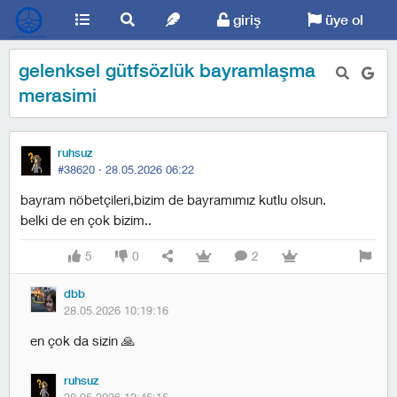
giriş
üye ol
gelenksel gütfsözlük bayramlaşma
merasimi
ruhsuz
#38620 ·
28.05.2026 06:22
bayram nöbetçileri,bizim de bayramımız kutlu olsun.
belki de en çok bizim..
5
0
2
dbb
28.05.2026 10:19:16
en çok da sizin 🙏
ruhsuz