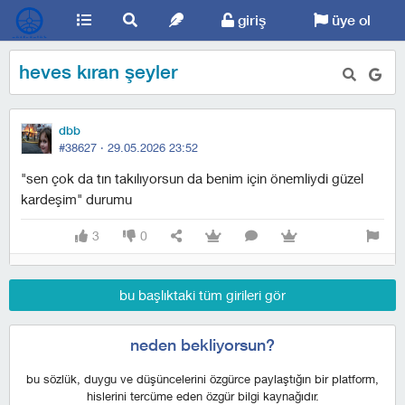
giriş
üye ol
heves kıran şeyler
dbb
#38627 ·
29.05.2026 23:52
"sen çok da tın takılıyorsun da benim için önemliydi güzel
kardeşim" durumu
3
0
bu başlıktaki tüm girileri gör
neden bekliyorsun?
bu sözlük, duygu ve düşüncelerini özgürce paylaştığın bir platform,
hislerini tercüme eden özgür bilgi kaynağıdır.