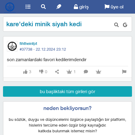
giriş
üye ol
kare'deki minik siyah kedi
fihtheinfpt
#37738 ·
22.12.2024 23:12
son zamanlardaki favori kedilerimdendir
3
0
1
bu başlıktaki tüm girileri gör
neden bekliyorsun?
bu sözlük, duygu ve düşüncelerini özgürce paylaştığın bir platform,
hislerini tercüme eden özgür bilgi kaynağıdır.
katkıda bulunmak istemez misin?