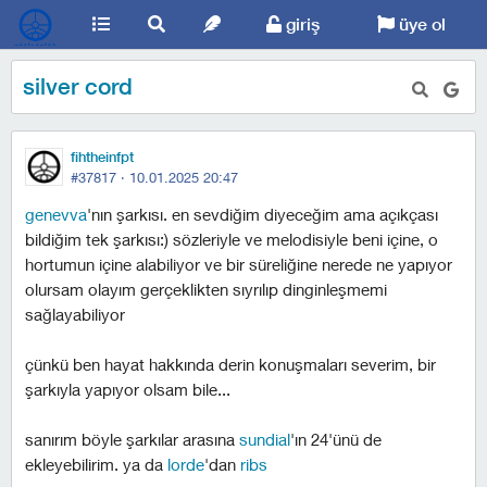
giriş
üye ol
silver cord
fihtheinfpt
#37817 ·
10.01.2025 20:47
genevva
'nın şarkısı. en sevdiğim diyeceğim ama açıkçası
bildiğim tek şarkısı:) sözleriyle ve melodisiyle beni içine, o
hortumun içine alabiliyor ve bir süreliğine nerede ne yapıyor
olursam olayım gerçeklikten sıyrılıp dinginleşmemi
sağlayabiliyor
çünkü ben hayat hakkında derin konuşmaları severim, bir
şarkıyla yapıyor olsam bile...
sanırım böyle şarkılar arasına
sundial
'ın 24'ünü de
ekleyebilirim. ya da
lorde
'dan
ribs