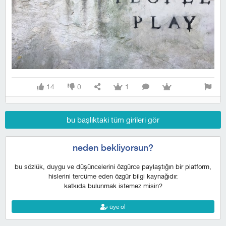
14
0
1
bu başlıktaki tüm girileri gör
neden bekliyorsun?
bu sözlük, duygu ve düşüncelerini özgürce paylaştığın bir platform,
hislerini tercüme eden özgür bilgi kaynağıdır.
katkıda bulunmak istemez misin?
üye ol