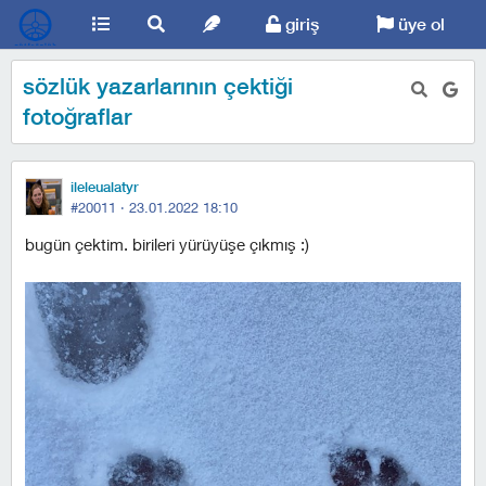
giriş
üye ol
sözlük yazarlarının çektiği
fotoğraflar
ileleualatyr
#20011 ·
23.01.2022 18:10
bugün çektim. birileri yürüyüşe çıkmış :)