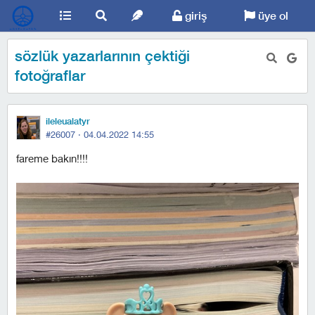
giriş
üye ol
sözlük yazarlarının çektiği
fotoğraflar
ileleualatyr
#26007 ·
04.04.2022 14:55
fareme bakın!!!!