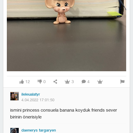
12
0
3
4
ileleualatyr
4.04.2022 17:01:50
i̇smini princess consuela banana koyduk friends sever
birinin önerisiyle
daenerys targaryen