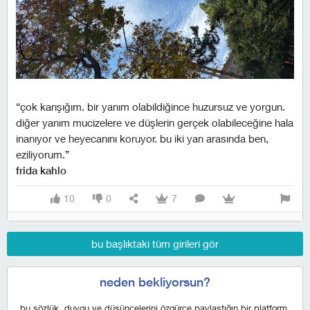
“çok karışığım. bir yanım olabildiğince huzursuz ve yorgun.
diğer yanım mucizelere ve düşlerin gerçek olabileceğine hala
inanıyor ve heyecanını koruyor. bu iki yan arasında ben,
eziliyorum.”
frida kahlo
10
0
7
bu başlıktaki tüm girileri gör
neden bekliyorsun?
bu sözlük, duygu ve düşüncelerini özgürce paylaştığın bir platform,