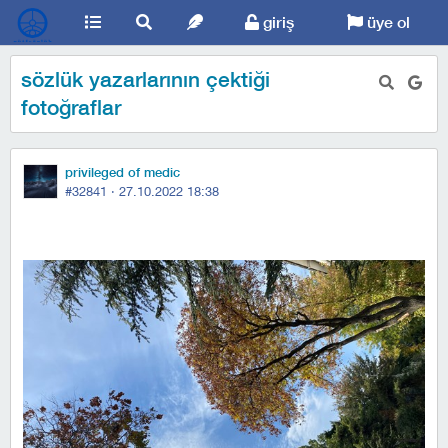
giriş
üye ol
sözlük yazarlarının çektiği
fotoğraflar
privileged of medic
#32841 ·
27.10.2022 18:38