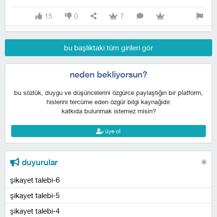
15
0
7
bu başlıktaki tüm girileri gör
neden bekliyorsun?
bu sözlük, duygu ve düşüncelerini özgürce paylaştığın bir platform,
hislerini tercüme eden özgür bilgi kaynağıdır.
katkıda bulunmak istemez misin?
üye ol
duyurular
şikayet talebi-6
şikayet talebi-5
şikayet talebi-4