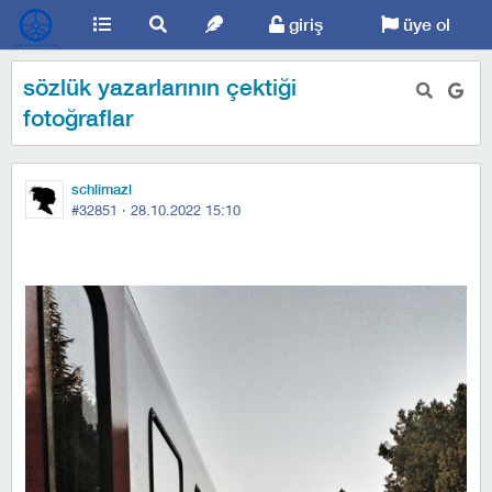
giriş
üye ol
sözlük yazarlarının çektiği
fotoğraflar
schlimazl
#32851 ·
28.10.2022 15:10