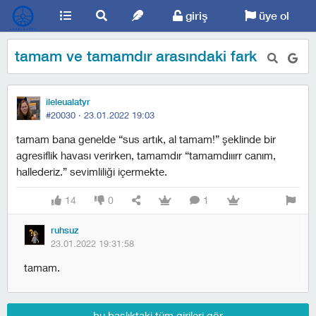
giriş
üye ol
tamam ve tamamdır arasındaki fark
ileleualatyr
#20030 ·
23.01.2022 19:03
tamam bana genelde “sus artık, al tamam!” şeklinde bir
agresiflik havası verirken, tamamdır “tamamdııırr canım,
hallederiz.” sevimliliği içermekte.
14
0
1
ruhsuz
23.01.2022 19:31:58
tamam.
bu başlıktaki tüm girileri gör