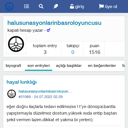
giriş
üye ol
halusunasyonlarinbasroloyuncusu
kapalı hesap yazar -
toplam entry
takipçi
puan
3
0
1516
biyografi
son entryleri
açtığı başlıklar
en beğenilenler
fav
hayal kırıklığı
halusunasyonlarinbasroloyuncusu
#31069 ·
24.07.2022 02:29
eğer doğru ilaçlarla tedavi edilmezse l t'ye dönüşür.bantla
yapıştırmayla düzelmez dostum.yüksek ısıda eritip baştan
şekil vermen lazım.dikkat et yakma bi yerleri:)