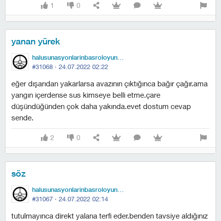
1
0
yanan yürek
halusunasyonlarinbasroloyuncusu
#31068 ·
24.07.2022 02:22
eğer dışarıdan yakarlarsa avazının çıktığınca bağır çağır.ama
yangın içerdense sus kimseye belli etme.çare
düşündüğünden çok daha yakında.evet dostum cevap
sende.
2
0
söz
halusunasyonlarinbasroloyuncusu
#31067 ·
24.07.2022 02:14
tutulmayınca direkt yalana terfi eder.benden tavsiye aldığınız