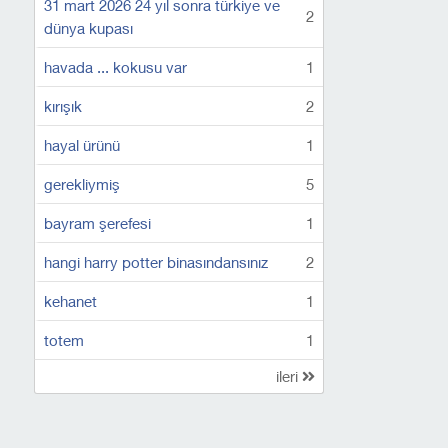
31 mart 2026 24 yıl sonra türkiye ve
2
dünya kupası
havada ... kokusu var
1
kırışık
2
hayal ürünü
1
gerekliymiş
5
bayram şerefesi
1
hangi harry potter binasındansınız
2
kehanet
1
totem
1
ileri