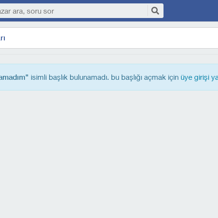
rı
isimli başlık bulunamadı. bu başlığı açmak için
üye girişi y
lamadım"