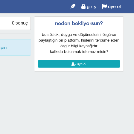
giriş
üye ol
0 sonuç
neden bekliyorsun?
bu sözlük, duygu ve düşüncelerini özgürce
paylaştığın bir platform, hislerini tercüme eden
özgür bilgi kaynağıdır.
apın
katkıda bulunmak istemez misin?
üye ol