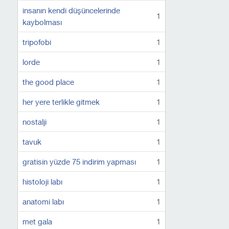
insanın kendi düşüncelerinde
1
kaybolması
tripofobi
1
lorde
1
the good place
1
her yere terlikle gitmek
1
nostalji
1
tavuk
1
gratisin yüzde 75 indirim yapması
1
histoloji labı
1
anatomi labı
1
met gala
1