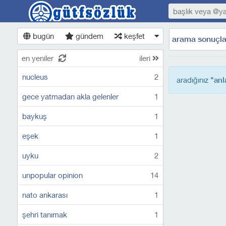
bugün
gündem
keşfet
arama sonuçla
en yeniler
ileri
nucleus
2
aradığınız
"an
gece yatmadan akla gelenler
1
baykuş
1
eşek
1
uyku
2
unpopular opinion
14
nato ankarası
1
şehri tanımak
1