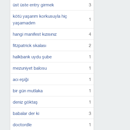
üst üste entry girmek
3
kötü yaşarım korkusuyla hiç
1
yaşamadım
hangi manifest kızısınız
4
fitzpatrick skalası
2
halkbank uydu şube
1
mezuniyet balosu
1
acı eşiği
1
bir gün mutlaka
1
deniz göktaş
1
babalar der ki
3
doctordle
1