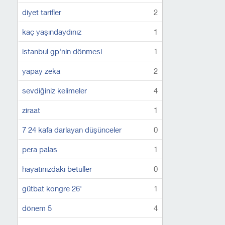
diyet tarifler
2
kaç yaşındaydınız
1
istanbul gp'nin dönmesi
1
yapay zeka
2
sevdiğiniz kelimeler
4
ziraat
1
7 24 kafa darlayan düşünceler
0
pera palas
1
hayatınızdaki betüller
0
gütbat kongre 26'
1
dönem 5
4