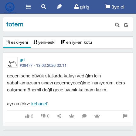
giriş
üye ol
totem
eski-yeni
yeni-eski
en iyi-en kötü
gri
#38477 ·
13.03.2026 02:11
geçen sene büyük stajlarda kafayı yediğim için
sabahlamazsam sınavı geçemeyeceğime inanıyorum. ders
çalışmam önemli değil gece uyanık kalmam lazım.
ayrıca (bkz:
kehanet
)
2
0