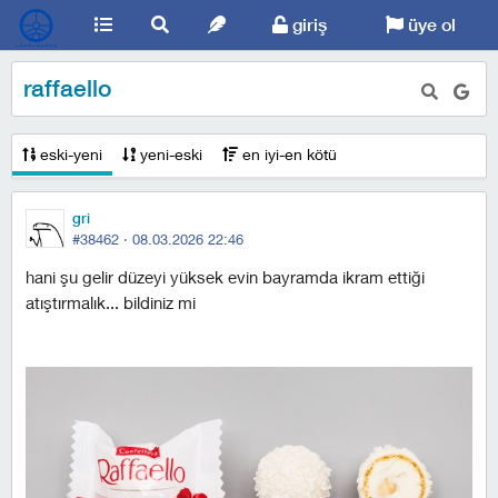
giriş
üye ol
raffaello
eski-yeni
yeni-eski
en iyi-en kötü
gri
#38462 ·
08.03.2026 22:46
hani şu gelir düzeyi yüksek evin bayramda ikram ettiği
atıştırmalık... bildiniz mi