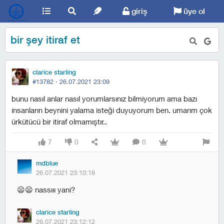
giriş
üye ol
bir şey itiraf et
clarice starling
#13782 ·
26.07.2021 23:09
bunu nasıl anlar nasıl yorumlarsınız bilmiyorum ama bazı
insanların beynini yalama isteği duyuyorum ben. umarım çok
ürkütücü bir itiraf olmamıştır..
7
0
8
mdblue
26.07.2021 23:10:18
😦😦 nassııı yani?
clarice starling
26.07.2021 23:12:12