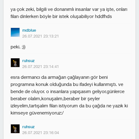
ya çok zeki, bilgili ve donanımlı insanlar var ya işte, onları
filan dinlerken böyle bir istek oluşabiliyor hddfhds
mdblue
26.07.2021 23:13:21
peki. ;))
ruhsuz
26.07.2021 23:14:41
esra dermancı da armağan çağlayanın gör beni
programına konuk olduğunda bu ifadeyi kullanmıştı. ve
bende de oluyor. o insanlara yapışasım geliyor.günlerce
beraber olalım,konuşalım,beraber bir şeyler
izleyelim,tartışalım filan istiyorum da bu çağda ne yazık ki
kimseye güvenemiyoruz:/
ruhsuz
26.07.2021 23:16:04