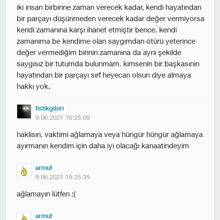
i̇ki insan birbirine zaman verecek kadar, kendi hayatından
bir parçayı düşünmeden verecek kadar değer vermiyorsa
kendi zamanına karşı ihanet etmiştir bence. kendi
zamanıma be kendime olan saygımdan ötürü yeterince
değer vermediğim birinin zamanına da aynı şekilde
saygısız bir tutumda bulunmam. kimsenin bir başkasının
hayatından bir parçayı sırf heyecan olsun diye almaya
hakkı yok.
fistikgibiri
9.06.2021 16:25:09
haklısın. vaktimi ağlamaya veya hüngür hüngür ağlamaya
ayırmanın kendim için daha iyi olacağı kanaatindeyim
armut
9.06.2021 19:25:35
ağlamayın lütfen :(
armut