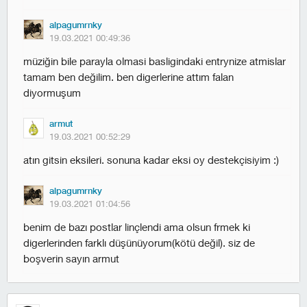
alpagumrnky
19.03.2021 00:49:36
müziğin bile parayla olmasi basligindaki entrynize atmislar
tamam ben değilim. ben digerlerine attım falan
diyormuşum
armut
19.03.2021 00:52:29
atın gitsin eksileri. sonuna kadar eksi oy destekçisiyim :)
alpagumrnky
19.03.2021 01:04:56
benim de bazı postlar linçlendi ama olsun frmek ki
digerlerinden farklı düşünüyorum(kötü değil). siz de
boşverin sayın armut