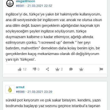
elegantmoon
#8581 ·
21.03.2021 22:52
i̇ngilizce'yi de, türkçe'ye yakın bir hakimiyetle kullanıyorum,
ana dil seviyesinde bir ingilizcem var. ancak ne olursa olsun
ana dilim değil. bazen gerçeklerin ağırlığından kaçmak için
söyleyeceğim şeyleri ingilizce söylüyorum. türkçe
duymazsam kalbime o kadar etkimiyor, ağırlığı altında
ezilmiyorum çünkü. "i screwed up" demek " her şeyi
batırdım, mahvettim" demekten daha kolay benim için. bir
gerçeklerden kaçış mekanizması olarak dil değiştiriyorum
yani işin 'türkçesi'.
12
0
2
armut
#8586 ·
21.03.2021 23:29
sürekli pot kırıyorum ve çok sakar birisiyim. kendimi, yazın
bodrumda başlayıp yaz sezonu geçince i̇stanbul'a taşınan