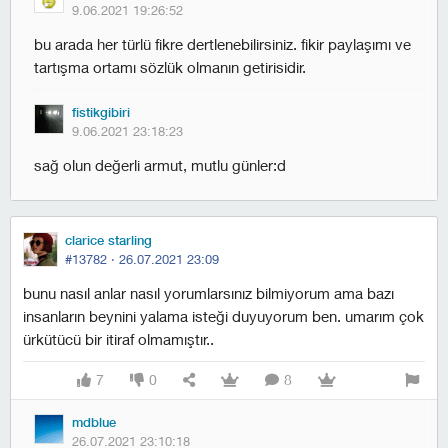
9.06.2021 19:26:52
bu arada her türlü fikre dertlenebilirsiniz. fikir paylaşımı ve
tartışma ortamı sözlük olmanın getirisidir.
fistikgibiri
9.06.2021 23:18:23
sağ olun değerli armut, mutlu günler:d
clarice starling
#13782 ·
26.07.2021 23:09
bunu nasıl anlar nasıl yorumlarsınız bilmiyorum ama bazı
insanların beynini yalama isteği duyuyorum ben. umarım çok
ürkütücü bir itiraf olmamıştır..
7
0
8
mdblue
26.07.2021 23:10:18