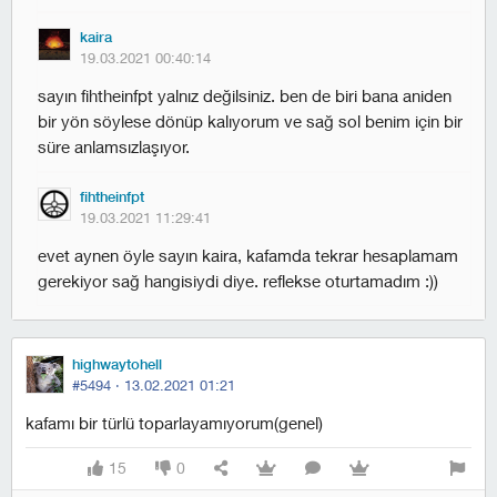
kaira
19.03.2021 00:40:14
sayın fihtheinfpt yalnız değilsiniz. ben de biri bana aniden
bir yön söylese dönüp kalıyorum ve sağ sol benim için bir
süre anlamsızlaşıyor.
fihtheinfpt
19.03.2021 11:29:41
evet aynen öyle sayın kaira, kafamda tekrar hesaplamam
gerekiyor sağ hangisiydi diye. reflekse oturtamadım :))
highwaytohell
#5494 ·
13.02.2021 01:21
kafamı bir türlü toparlayamıyorum(genel)
15
0