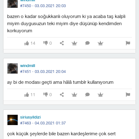
#7450 ·
03.03.2021 20:03
bazen o kadar soğukkanlı oluyorum ki ya acaba taş kalpli
miyim duygusuzun teki miyim diye düşünüp kendimden
korkuyorum
14
0
windmill
#7451 ·
03.03.2021 20:04
ay bi de modası geçti ama hâlâ tumblr kullanıyorum
11
0
siriusyildizi
#7463 ·
04.03.2021 01:37
çok küçük şeylerde bile bazen kardeşlerime çok sert