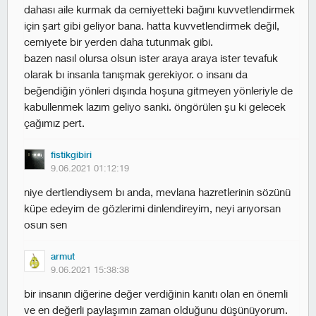
dahası aile kurmak da cemiyetteki bağını kuvvetlendirmek
için şart gibi geliyor bana. hatta kuvvetlendirmek değil,
cemiyete bir yerden daha tutunmak gibi.
bazen nasıl olursa olsun ister araya araya ister tevafuk
olarak bı insanla tanışmak gerekiyor. o insanı da
beğendiğin yönleri dışında hoşuna gitmeyen yönleriyle de
kabullenmek lazım geliyo sanki. öngörülen şu ki gelecek
çağımız pert.
fistikgibiri
9.06.2021 01:12:19
niye dertlendiysem bı anda, mevlana hazretlerinin sözünü
küpe edeyim de gözlerimi dinlendireyim, neyi arıyorsan
osun sen
armut
9.06.2021 15:38:38
bir insanın diğerine değer verdiğinin kanıtı olan en önemli
ve en değerli paylaşımın zaman olduğunu düşünüyorum.