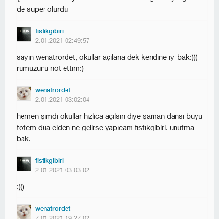
de süper olurdu
fistikgibiri
2.01.2021 02:49:57
sayın wenatrordet, okullar açılana dek kendine iyi bak:)))
rumuzunu not ettim:)
wenatrordet
2.01.2021 03:02:04
hemen şimdi okullar hızlıca açılsın diye şaman dansı büyü
totem dua elden ne gelirse yapıcam fıstıkgibiri. unutma
bak.
fistikgibiri
2.01.2021 03:03:02
:)))
wenatrordet
7.01.2021 19:27:02