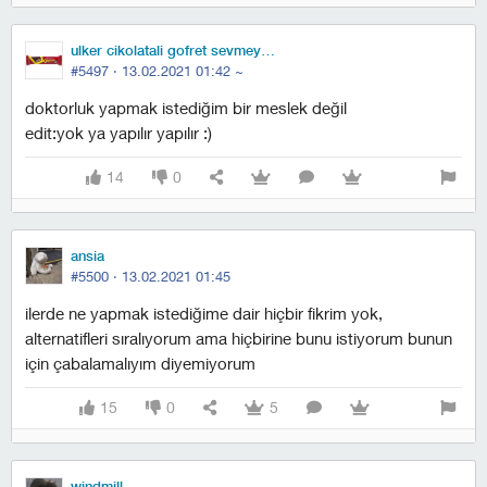
ulker cikolatali gofret sevmeyen birey
#5497 ·
13.02.2021 01:42
~
doktorluk yapmak istediğim bir meslek değil
edit:yok ya yapılır yapılır :)
14
0
ansia
#5500 ·
13.02.2021 01:45
i̇lerde ne yapmak istediğime dair hiçbir fikrim yok,
alternatifleri sıralıyorum ama hiçbirine bunu istiyorum bunun
için çabalamalıyım diyemiyorum
15
0
5
windmill