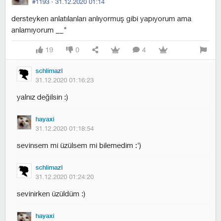
#1193 ·
31.12.2020 01:14
dersteyken anlatılanları anlıyormuş gibi yapıyorum ama
anlamıyorum __"
19
0
4
schlimazl
31.12.2020 01:16:23
yalnız değilsin :)
hayaxi
31.12.2020 01:18:54
sevinsem mi üzülsem mi bilemedim :')
schlimazl
31.12.2020 01:24:20
sevinirken üzüldüm :)
hayaxi