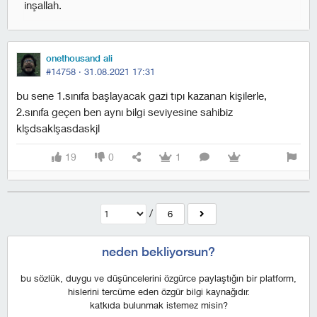
inşallah.
onethousand ali
#14758 ·
31.08.2021 17:31
bu sene 1.sınıfa başlayacak gazi tıpı kazanan kişilerle,
2.sınıfa geçen ben aynı bilgi seviyesine sahibiz
klşdsaklşasdaskjl
19
0
1
/
6
neden bekliyorsun?
bu sözlük, duygu ve düşüncelerini özgürce paylaştığın bir platform,
hislerini tercüme eden özgür bilgi kaynağıdır.
katkıda bulunmak istemez misin?