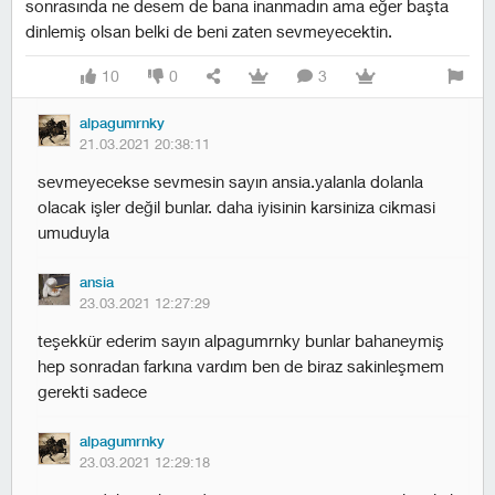
sonrasında ne desem de bana inanmadın ama eğer başta
dinlemiş olsan belki de beni zaten sevmeyecektin.
10
0
3
alpagumrnky
21.03.2021 20:38:11
sevmeyecekse sevmesin sayın ansia.yalanla dolanla
olacak işler değil bunlar. daha iyisinin karsiniza cikmasi
umuduyla
ansia
23.03.2021 12:27:29
teşekkür ederim sayın alpagumrnky bunlar bahaneymiş
hep sonradan farkına vardım ben de biraz sakinleşmem
gerekti sadece
alpagumrnky
23.03.2021 12:29:18