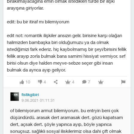
bırakılmayacağına emin olmak istedikleri türde bir ilişki
arayışına giriyorlar.
edit: bu bir itiraf mı bilemiyorum
edit not: romantik ilişkiler ansızın gelir. birisine karşı olağan
halimizden bambaşka biri olduğumuzu ya da olmak
istediğimizi fark ederiz. hiç kaybolmamış bir şeyi/birisini fellik
fellik arayıp zorla bulmak bana samimi hissiyat vermiyor. sırf
birisi olsun diye halden meyve-sebze seçer gibi insan
bulmak da ayrıca ayıp geliyor.
10
4
4
7
fistikgibiri
9.06.2021 01:11:31
of bilemiyorum armut bilemiyorum. bu entryin beni çok
düşündürdü. arasak dert aramasak dert. gözü kapatsam
dert, açsak dert. şöyle yapınca ayıp, böyle yapınca
sonuçsuz. sağlıklı sosyal iliskilerimiz olsa dahi çift olmak