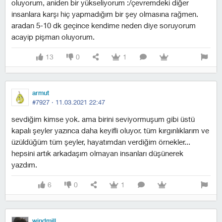
oluyorum, aniden bir yükseliyorum :/çevremdeki diğer
insanlara karşı hiç yapmadığım bir şey olmasına rağmen.
aradan 5-10 dk geçince kendime neden diye soruyorum
acayip pişman oluyorum.
13
0
1
armut
#7927 ·
11.03.2021 22:47
sevdiğim kimse yok. ama birini seviyormuşum gibi üstü
kapalı şeyler yazınca daha keyifli oluyor. tüm kırgınlıklarım ve
üzüldüğüm tüm şeyler, hayatımdan verdiğim örnekler...
hepsini artık arkadaşım olmayan insanları düşünerek
yazdım.
6
0
1
windmill