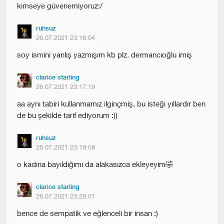
kimseye güvenemiyoruz:/
ruhsuz
26.07.2021 23:16:04
soy ismini yanlış yazmışım kb plz. dermancıoğlu imiş
clarice starling
26.07.2021 23:17:19
aa aynı tabiri kullanmamız ilginçmiş, bu isteği yıllardır ben
de bu şekilde tarif ediyorum :))
ruhsuz
26.07.2021 23:19:08
o kadına bayıldığımı da alakasızca ekleyeyim🤣
clarice starling
26.07.2021 23:20:01
bence de sempatik ve eğlenceli bir insan :)