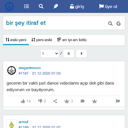
giriş
üye ol
bir şey itiraf et
eski-yeni
yeni-eski
en iyi-en kötü
/
6
elegantmoon
#1187 ·
31.12.2020 01:03
gecenin bir vakti just dance videolarını açıp deli gibi dans
ediyorum ve bayılıyorum.
14
0
3
armut
#1189 ·
31.12.2020 01:07