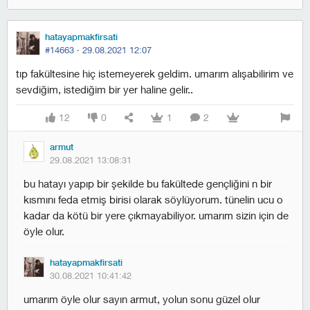
hatayapmakfirsati
#14663 ·
29.08.2021 12:07
tıp fakültesine hiç istemeyerek geldim. umarım alışabilirim ve
sevdiğim, istediğim bir yer haline gelir..
12
0
1
2
armut
29.08.2021 13:08:31
bu hatayı yapıp bir şekilde bu fakültede gençliğini n bir
kısmını feda etmiş birisi olarak söylüyorum. tünelin ucu o
kadar da kötü bir yere çıkmayabiliyor. umarım sizin için de
öyle olur.
hatayapmakfirsati
30.08.2021 10:41:42
umarım öyle olur sayın armut, yolun sonu güzel olur