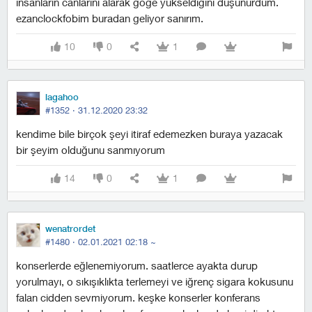
insanların canlarını alarak göğe yükseldiğini düşünürdüm.
ezanclockfobim buradan geliyor sanırım.
10
0
1
lagahoo
#1352 ·
31.12.2020 23:32
kendime bile birçok şeyi itiraf edemezken buraya yazacak
bir şeyim olduğunu sanmıyorum
14
0
1
wenatrordet
#1480 ·
02.01.2021 02:18
~
konserlerde eğlenemiyorum. saatlerce ayakta durup
yorulmayı, o sıkışıklıkta terlemeyi ve iğrenç sigara kokusunu
falan cidden sevmiyorum. keşke konserler konferans