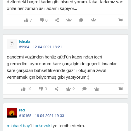
dizilerdeki başrol kadın gibi hissediyorum. fakat farkımız var:
onlar her zaman asıl adamı kapıyor...
7
0
felicita
#9964 ·
12.04.2021 18:21
pandemi yüzünden henüz gütf'ün kapısından içeri
giremedim. aynı durum kare çarşı için de geçerli. insanlar
kare çarşıdan bahsettiklerinde gazi'li oluşuma zeval
vermemek için biliyormuş gibi yapıyorum:(
12
0
2
red
#10168 ·
16.04.2021 19:33
michael bay
'i
tarkovski
'ye tercih ederim.