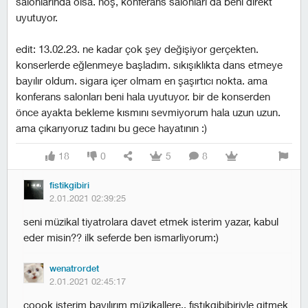
salonlarında olsa. hoş, konferans salonları da beni direkt
uyutuyor.
edit: 13.02.23. ne kadar çok şey değişiyor gerçekten.
konserlerde eğlenmeye başladım. sıkışıklıkta dans etmeye
bayılır oldum. sigara içer olmam en şaşırtıcı nokta. ama
konferans salonları beni hala uyutuyor. bir de konserden
önce ayakta bekleme kısmını sevmiyorum hala uzun uzun.
ama çıkarıyoruz tadını bu gece hayatının :)
18
0
5
8
fistikgibiri
2.01.2021 02:39:25
seni müzikal tiyatrolara davet etmek isterim yazar, kabul
eder misin?? i̇lk seferde ben ismarliyorum:)
wenatrordet
2.01.2021 02:45:17
çoook isterim bayılırım müzikallere.. fıstıkgibibiriyle gitmek