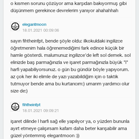
o kısmen sorunu çözüyor ama karşıdan bakıyormuş gibi
düşünmem gerekince devrelerim yanıyor ahahahhah
elegantmoon
18.01.2021 00:09:06
sayın fihtheinfpt, bende şöyle oldu: ilkokuldaki ingilizce
öğretmenim hala öğrenemediğimi fark edince küçük bir
hamle gösterdi. malumunuz ingilizce'de left sol demek. sol
elinizde baş parmağınızla ve işaret parmağınızla büyük "l"
harfi yapabiliyorsunuz. o gün bu gündür böyle yapıyorum.
az çok her iki elimle de yazı yazabildiğim için o taktik
tutmuyor bende ama bu kurtarıcım:) umarım yardımcı olur
size de:)
fihtheinfpt
18.01.2021 09:09:21
işaret dilinde l harfi sağ elle yapılıyor ya, o yüzden bununla
ayırt etmeye çalışırsam kafam daha beter karışabilir ama
güzel yöntemmiş elegantmoon :))