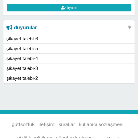
üye ol
duyurular
şikayet talebi-6
şikayet talebi-5
şikayet talebi-4
şikayet talebi-3
şikayet talebi-2
gutfsozluk
iletişim
kurallar
kullanıcı sözleşmesi
gizlilik politikası
yönetim kadrosu