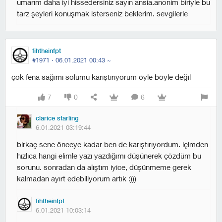
umarım daha iyi hissedersiniz sayın ansia.anonim biriyle bu
tarz şeyleri konuşmak isterseniz beklerim. sevgilerle
fihtheinfpt
#1971 ·
06.01.2021 00:43
~
çok fena sağımı solumu karıştırıyorum öyle böyle değil
7
0
6
clarice starling
6.01.2021 03:19:44
birkaç sene önceye kadar ben de karıştırıyordum. içimden
hızlıca hangi elimle yazı yazdığımı düşünerek çözdüm bu
sorunu. sonradan da alıştım iyice, düşünmeme gerek
kalmadan ayırt edebiliyorum artık :)))
fihtheinfpt
6.01.2021 10:03:14