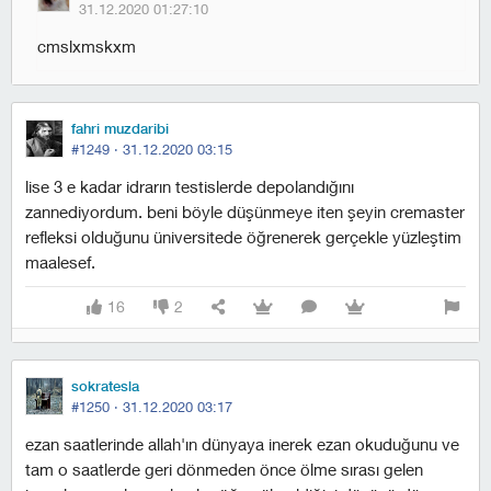
31.12.2020 01:27:10
cmslxmskxm
fahri muzdaribi
#1249 ·
31.12.2020 03:15
lise 3 e kadar idrarın testislerde depolandığını
zannediyordum. beni böyle düşünmeye iten şeyin cremaster
refleksi olduğunu üniversitede öğrenerek gerçekle yüzleştim
maalesef.
16
2
sokratesla
#1250 ·
31.12.2020 03:17
ezan saatlerinde allah'ın dünyaya inerek ezan okuduğunu ve
tam o saatlerde geri dönmeden önce ölme sırası gelen