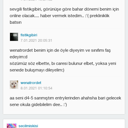
sevgili fistikgibiri, görünüşe göre bahar dönemi benim için
online olacak.... haber vermek istedim.. :'( prekliniklik
batsın
fistikgibiri
7.01.2021 20:05:31
wenatrordet benim için de öyle diyeyim ve sınıfımı faş
edeyim:d
sözümüz söz elbette, bı caresi bulunur elbet, yoksa yeni
senede buluşmayı dileyelim:)
wenatrordet
8.01.2021 01:10:54
aa seni d4-5 sanmıştım entrylerinden ahahsha bari gelecek
sene okula gidebilelim dee.. :')
secilmiskisi