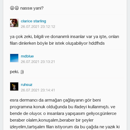
😦😦 nassııı yani?
clarice starling
26.07.2021 23:12:12
ya çok zeki, bilgili ve donanımlı insanlar var ya işte, onları
filan dinlerken böyle bir istek oluşabiliyor hddfhds
mdblue
26.07.2021 23:13:21
peki. ;))
ruhsuz
26.07.2021 23:14:41
esra dermancı da armağan çağlayanın gör beni
programına konuk olduğunda bu ifadeyi kullanmıştı. ve
bende de oluyor. o insanlara yapışasım geliyor.günlerce
beraber olalım,konuşalım,beraber bir şeyler
izleyelim,tartışalım filan istiyorum da bu çağda ne yazık ki