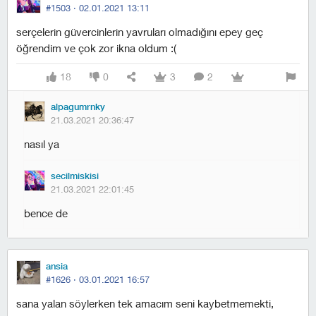
#1503 ·
02.01.2021 13:11
serçelerin güvercinlerin yavruları olmadığını epey geç
öğrendim ve çok zor ikna oldum :(
18
0
3
2
alpagumrnky
21.03.2021 20:36:47
nasıl ya
secilmiskisi
21.03.2021 22:01:45
bence de
ansia
#1626 ·
03.01.2021 16:57
sana yalan söylerken tek amacım seni kaybetmemekti,