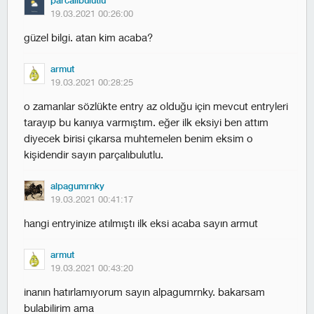
parcalibulutlu
19.03.2021 00:26:00
güzel bilgi. atan kim acaba?
armut
19.03.2021 00:28:25
o zamanlar sözlükte entry az olduğu için mevcut entryleri
tarayıp bu kanıya varmıştım. eğer ilk eksiyi ben attım
diyecek birisi çıkarsa muhtemelen benim eksim o
kişidendir sayın parçalıbulutlu.
alpagumrnky
19.03.2021 00:41:17
hangi entryinize atılmıştı ilk eksi acaba sayın armut
armut
19.03.2021 00:43:20
i̇nanın hatırlamıyorum sayın alpagumrnky. bakarsam
bulabilirim ama