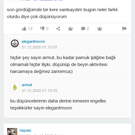
son gördüğümde bir kere sarılsaydım bugün neler farklı
olurdu diye çok düşünüyorum
13
0
2
elegantmoon
31.12.2020 01:10:07
hiçbir şey sayın armut. bu kadar pamuk ipliğine bağlı
olmamalı hiçbir ilişki. düşünüp de beyin aktivitesi
harcamaya değmez zannımca:)
armut
31.12.2020 01:13:25
bu düşüncelerimin daha derine inmesini engeller.
teşekkürler sayın elegantmoon
hayaxi