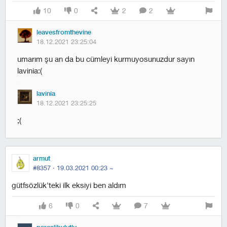
10
0
2
2
leavesfromthevine
18.12.2021 23:25:04
umarım şu an da bu cümleyi kurmuyosunuzdur sayın
lavinia:(
lavinia
18.12.2021 23:25:25
;(
armut
#8357 ·
19.03.2021 00:23
~
gütfsözlük'teki ilk eksiyi ben aldım
6
0
7