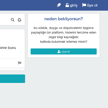
giriş
üye ol
neden bekliyorsun?
bu sözlük, duygu ve düşüncelerini özgürce
paylaştığın bir platform, hislerini tercüme eden
özgür bilgi kaynağıdır.
katkıda bulunmak istemez misin?
birine bunu
üye ol