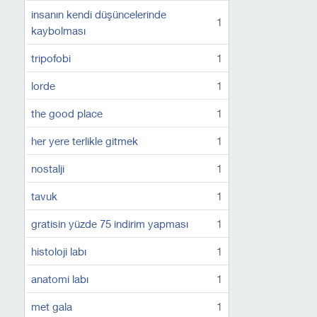
insanın kendi düşüncelerinde
1
kaybolması
tripofobi
1
lorde
1
the good place
1
her yere terlikle gitmek
1
nostalji
1
tavuk
1
gratisin yüzde 75 indirim yapması
1
histoloji labı
1
anatomi labı
1
met gala
1