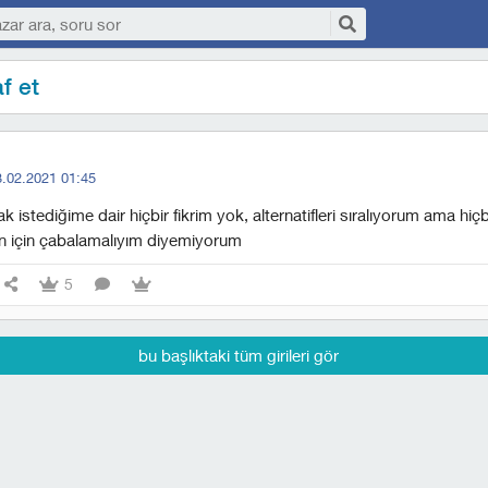
af et
3.02.2021 01:45
k istediğime dair hiçbir fikrim yok, alternatifleri sıralıyorum ama hiç
n için çabalamalıyım diyemiyorum
5
bu başlıktaki tüm girileri gör