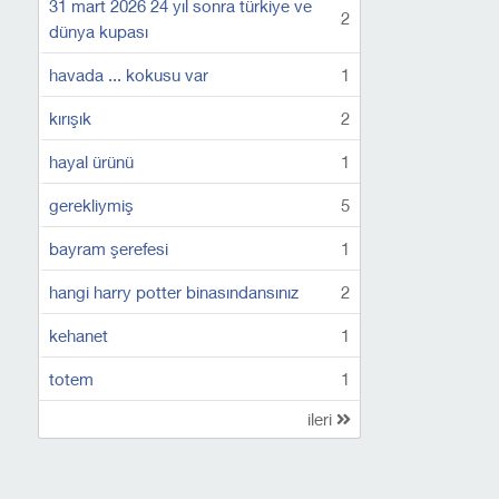
31 mart 2026 24 yıl sonra türkiye ve
2
dünya kupası
havada ... kokusu var
1
kırışık
2
hayal ürünü
1
gerekliymiş
5
bayram şerefesi
1
hangi harry potter binasındansınız
2
kehanet
1
totem
1
ileri