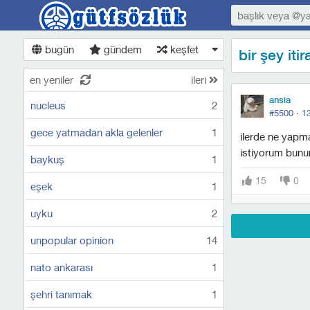
bugün
gündem
keşfet
bir şey itir
en yeniler
ileri
ansia
nucleus
2
#5500 ·
1
gece yatmadan akla gelenler
1
i̇lerde ne yapma
istiyorum bunu
baykuş
1
15
0
eşek
1
uyku
2
unpopular opinion
14
nato ankarası
1
şehri tanımak
1