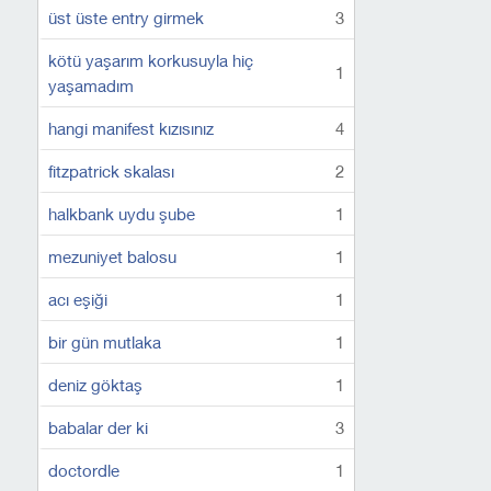
üst üste entry girmek
3
kötü yaşarım korkusuyla hiç
1
yaşamadım
hangi manifest kızısınız
4
fitzpatrick skalası
2
halkbank uydu şube
1
mezuniyet balosu
1
acı eşiği
1
bir gün mutlaka
1
deniz göktaş
1
babalar der ki
3
doctordle
1