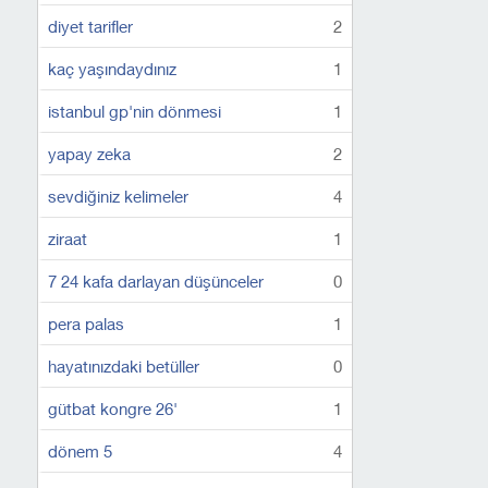
diyet tarifler
2
kaç yaşındaydınız
1
istanbul gp'nin dönmesi
1
yapay zeka
2
sevdiğiniz kelimeler
4
ziraat
1
7 24 kafa darlayan düşünceler
0
pera palas
1
hayatınızdaki betüller
0
gütbat kongre 26'
1
dönem 5
4