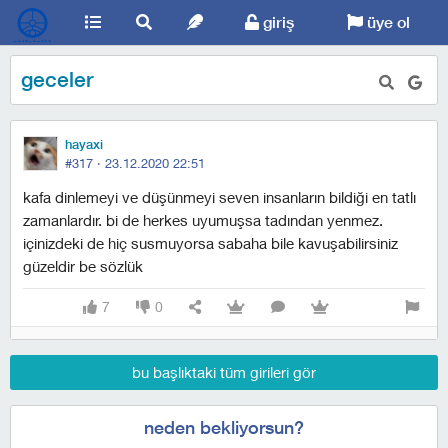
giriş
üye ol
geceler
hayaxi
#317 ·
23.12.2020 22:51
kafa dinlemeyi ve düşünmeyi seven insanların bildiği en tatlı
zamanlardır. bi de herkes uyumuşsa tadından yenmez.
içinizdeki de hiç susmuyorsa sabaha bile kavuşabilirsiniz
güzeldir be sözlük
7
0
bu başlıktaki tüm girileri gör
neden bekliyorsun?