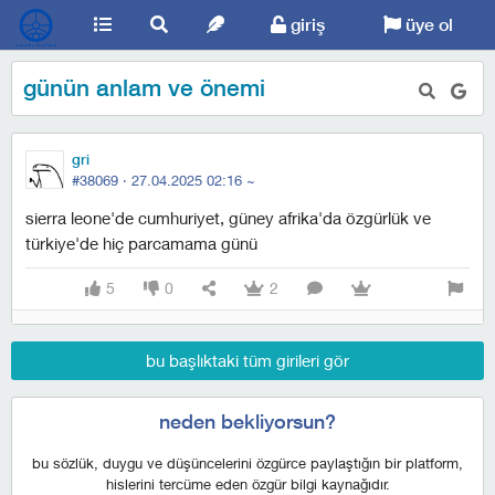
giriş
üye ol
günün anlam ve önemi
gri
#38069 ·
27.04.2025 02:16
~
sierra leone'de cumhuriyet, güney afrika'da özgürlük ve
türkiye'de hiç parcamama günü
5
0
2
bu başlıktaki tüm girileri gör
neden bekliyorsun?
bu sözlük, duygu ve düşüncelerini özgürce paylaştığın bir platform,
hislerini tercüme eden özgür bilgi kaynağıdır.