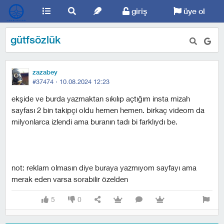
giriş
üye ol
gütfsözlük
zazabey
#37474 ·
10.08.2024 12:23
ekşide ve burda yazmaktan sıkılıp açtığım insta mizah
sayfası 2 bin takipçi oldu hemen hemen. birkaç videom da
milyonlarca izlendi ama buranın tadı bi farklıydı be.
not: reklam olmasın diye buraya yazmıyom sayfayı ama
merak eden varsa sorabilir özelden
5
0