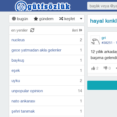
bugün
gündem
keşfet
hayal kırıkl
en yeniler
ileri
gri
nucleus
2
#38251 ·
gece yatmadan akla gelenler
1
12 yıllık arkad
başıma gelendi
baykuş
1
2
0
eşek
1
uyku
2
unpopular opinion
14
nato ankarası
1
şehri tanımak
1