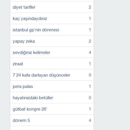
diyet tarifler
2
kaç yaşındaydınız
1
istanbul gp'nin dönmesi
1
yapay zeka
2
sevdiğiniz kelimeler
4
ziraat
1
7 24 kafa darlayan düşünceler
0
pera palas
1
hayatınızdaki betüller
0
gütbat kongre 26'
1
dönem 5
4