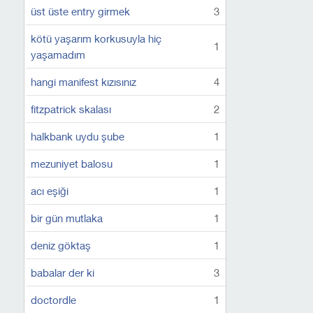
üst üste entry girmek
3
kötü yaşarım korkusuyla hiç
1
yaşamadım
hangi manifest kızısınız
4
fitzpatrick skalası
2
halkbank uydu şube
1
mezuniyet balosu
1
acı eşiği
1
bir gün mutlaka
1
deniz göktaş
1
babalar der ki
3
doctordle
1