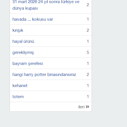
31 mart 2026 24 yıl sonra türkiye ve
2
dünya kupası
havada ... kokusu var
1
kırışık
2
hayal ürünü
1
gerekliymiş
5
bayram şerefesi
1
hangi harry potter binasındansınız
2
kehanet
1
totem
1
ileri