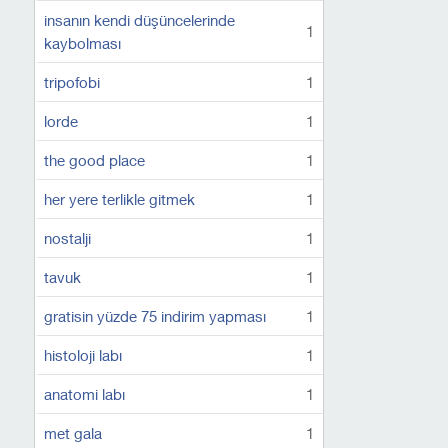
insanın kendi düşüncelerinde
1
kaybolması
tripofobi
1
lorde
1
the good place
1
her yere terlikle gitmek
1
nostalji
1
tavuk
1
gratisin yüzde 75 indirim yapması
1
histoloji labı
1
anatomi labı
1
met gala
1