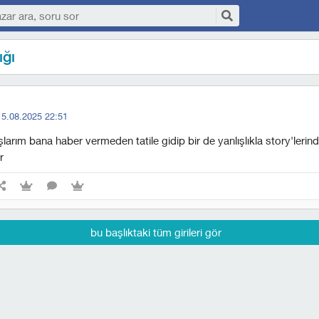
ığı
15.08.2025 22:51
aşlarım bana haber vermeden tatile gidip bir de yanlışlıkla story'leri
r
bu başlıktaki tüm girileri gör