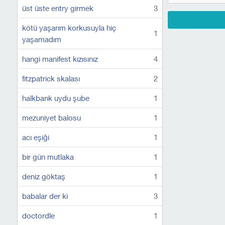
üst üste entry girmek
3
kötü yaşarım korkusuyla hiç
1
yaşamadım
hangi manifest kızısınız
4
fitzpatrick skalası
2
halkbank uydu şube
1
mezuniyet balosu
1
acı eşiği
1
bir gün mutlaka
1
deniz göktaş
1
babalar der ki
3
doctordle
1