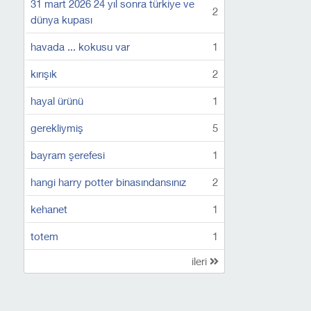
31 mart 2026 24 yıl sonra türkiye ve
2
dünya kupası
havada ... kokusu var
1
kırışık
2
hayal ürünü
1
gerekliymiş
5
bayram şerefesi
1
hangi harry potter binasındansınız
2
kehanet
1
totem
1
ileri