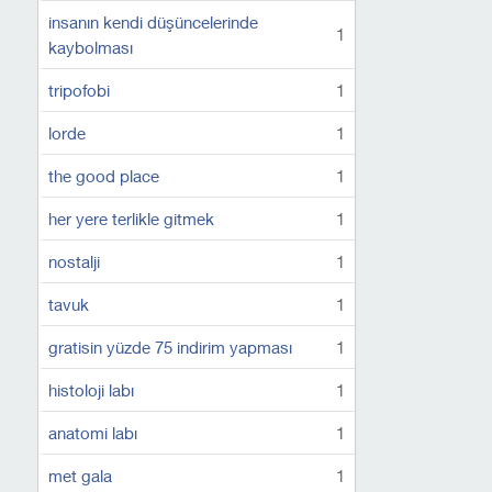
insanın kendi düşüncelerinde
1
kaybolması
tripofobi
1
lorde
1
the good place
1
her yere terlikle gitmek
1
nostalji
1
tavuk
1
gratisin yüzde 75 indirim yapması
1
histoloji labı
1
anatomi labı
1
met gala
1