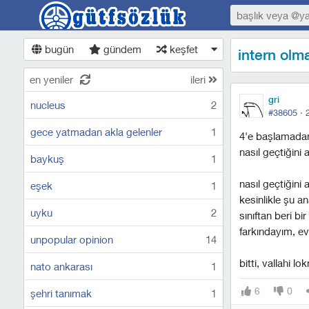
bugün
gündem
keşfet
intern olm
en yeniler
ileri
gri
nucleus
2
#38605 ·
gece yatmadan akla gelenler
1
4'e başlamadan 
nasıl geçtiğini
baykuş
1
nasıl geçtiğini
eşek
1
kesinlikle şu a
uyku
2
sınıftan beri b
farkındayım, e
unpopular opinion
14
bitti, vallahi 
nato ankarası
1
6
0
şehri tanımak
1