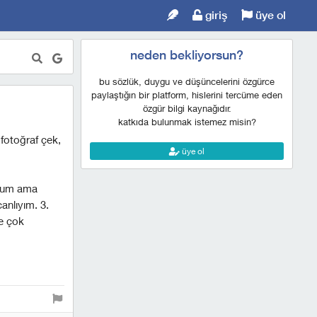
giriş
üye ol
neden bekliyorsun?
bu sözlük, duygu ve düşüncelerini özgürce
paylaştığın bir platform, hislerini tercüme eden
özgür bilgi kaynağıdır.
katkıda bulunmak istemez misin?
fotoğraf çek,
üye ol
orum ama
anlıyım. 3.
de çok