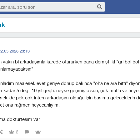
ak
22.05.2026 23:13
yakın bi arkadaşımla karede otururken bana demişti ki "gri bol bol 
 anlamayacaksın"
 anladım maalesef. evet geriye dönüp bakınca "oha ne ara bitti" diy
na kadar 5 değil 10 yıl geçti. neyse geçmiş olsun, çok mutlu ve heyec
ir şekilde pek çok intern arkadaşım olduğu için başıma geleceklerin 
vet ona rağmen heyecanlıyım.
lokma döktürtesim var
2