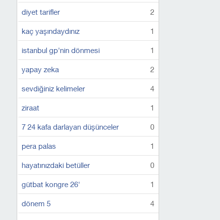
diyet tarifler
2
kaç yaşındaydınız
1
istanbul gp'nin dönmesi
1
yapay zeka
2
sevdiğiniz kelimeler
4
ziraat
1
7 24 kafa darlayan düşünceler
0
pera palas
1
hayatınızdaki betüller
0
gütbat kongre 26'
1
dönem 5
4