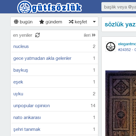
bugün
gündem
keşfet
sözlük yaza
en yeniler
ileri
elegantm
nucleus
2
#24352 ·
gece yatmadan akla gelenler
1
baykuş
1
eşek
1
uyku
2
unpopular opinion
14
nato ankarası
1
şehri tanımak
1