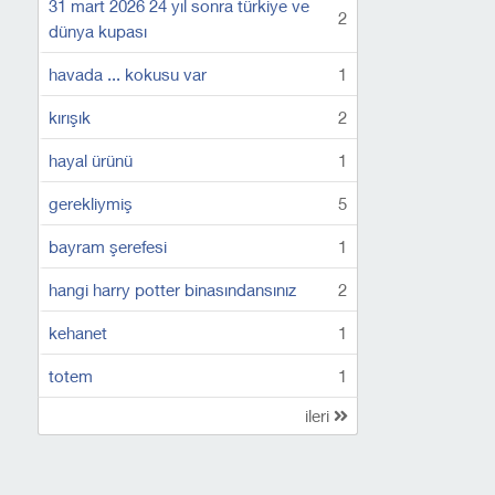
31 mart 2026 24 yıl sonra türkiye ve
2
dünya kupası
havada ... kokusu var
1
kırışık
2
hayal ürünü
1
gerekliymiş
5
bayram şerefesi
1
hangi harry potter binasındansınız
2
kehanet
1
totem
1
ileri