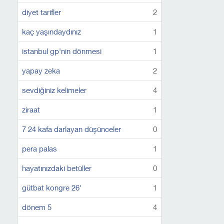
diyet tarifler
2
kaç yaşındaydınız
1
istanbul gp'nin dönmesi
1
yapay zeka
2
sevdiğiniz kelimeler
4
ziraat
1
7 24 kafa darlayan düşünceler
0
pera palas
1
hayatınızdaki betüller
0
gütbat kongre 26'
1
dönem 5
4