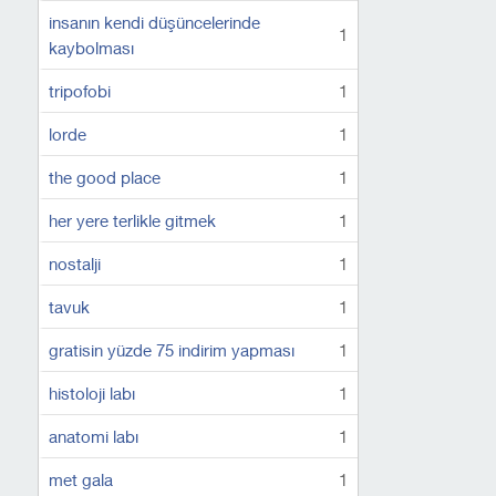
insanın kendi düşüncelerinde
1
kaybolması
tripofobi
1
lorde
1
the good place
1
her yere terlikle gitmek
1
nostalji
1
tavuk
1
gratisin yüzde 75 indirim yapması
1
histoloji labı
1
anatomi labı
1
met gala
1