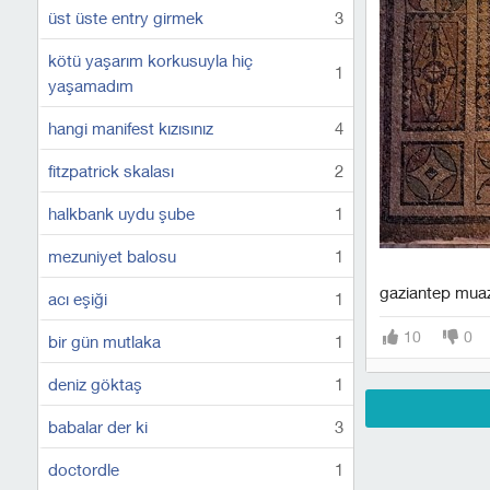
üst üste entry girmek
3
kötü yaşarım korkusuyla hiç
1
yaşamadım
hangi manifest kızısınız
4
fitzpatrick skalası
2
halkbank uydu şube
1
mezuniyet balosu
1
gaziantep muazz
acı eşiği
1
10
0
bir gün mutlaka
1
deniz göktaş
1
babalar der ki
3
doctordle
1