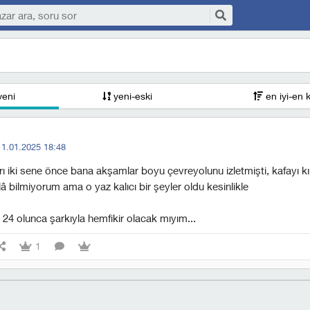
yeni
yeni-eski
en iyi-en 
11.01.2025 18:48
ları iki sene önce bana akşamlar boyu çevreyolunu izletmişti, kafayı k
â bilmiyorum ama o yaz kalıcı bir şeyler oldu kesinlikle
24 olunca şarkıyla hemfikir olacak mıyım...
1