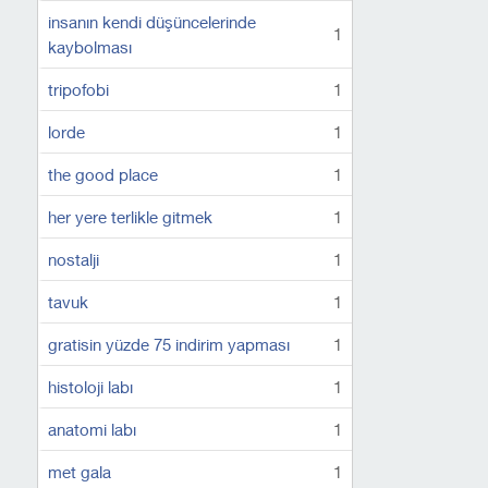
insanın kendi düşüncelerinde
1
kaybolması
tripofobi
1
lorde
1
the good place
1
her yere terlikle gitmek
1
nostalji
1
tavuk
1
gratisin yüzde 75 indirim yapması
1
histoloji labı
1
anatomi labı
1
met gala
1