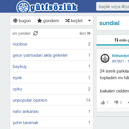
bugün
gündem
keşfet
sundial
en yeniler
ileri
eski-
nucleus
2
gece yatmadan akla gelenler
1
fihtheinfpt
#37821 ·
baykuş
1
24 isimli şarkı
eşek
1
topladım mı hâl
uyku
2
bakalım cidden 
unpopular opinion
14
1
0
nato ankarası
1
şehri tanımak
1