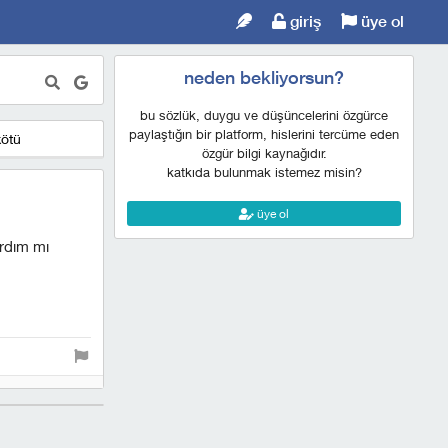
giriş
üye ol
neden bekliyorsun?
bu sözlük, duygu ve düşüncelerini özgürce
paylaştığın bir platform, hislerini tercüme eden
kötü
özgür bilgi kaynağıdır.
katkıda bulunmak istemez misin?
üye ol
ırdım mı