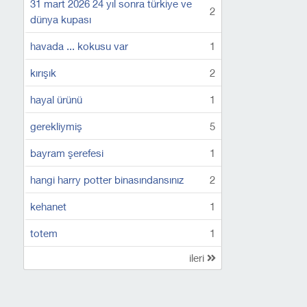
31 mart 2026 24 yıl sonra türkiye ve
2
dünya kupası
havada ... kokusu var
1
kırışık
2
hayal ürünü
1
gerekliymiş
5
bayram şerefesi
1
hangi harry potter binasındansınız
2
kehanet
1
totem
1
ileri