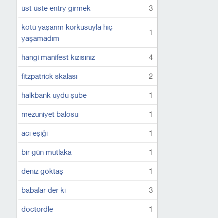
üst üste entry girmek
3
kötü yaşarım korkusuyla hiç
1
yaşamadım
hangi manifest kızısınız
4
fitzpatrick skalası
2
halkbank uydu şube
1
mezuniyet balosu
1
acı eşiği
1
bir gün mutlaka
1
deniz göktaş
1
babalar der ki
3
doctordle
1