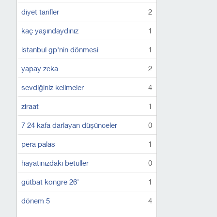
diyet tarifler
2
kaç yaşındaydınız
1
istanbul gp'nin dönmesi
1
yapay zeka
2
sevdiğiniz kelimeler
4
ziraat
1
7 24 kafa darlayan düşünceler
0
pera palas
1
hayatınızdaki betüller
0
gütbat kongre 26'
1
dönem 5
4