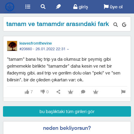
giriş
üye ol
tamam ve tamamdır arasındaki fark
leavesfromthevine
#20660 ·
26.01.2022 22:31
~
"tamam" bana hiç trip ya da olumsuz bir şeymiş gibi
gelmemekle birlikte "tamamdır" daha kesin ve net bir
ifadeymiş gibi. asıl trip ve gerilim dolu olan "peki" ve "sen
bilirsin". bir de çileden çıkartan var: ok.
7
0
bu başlıktaki tüm girileri gör
neden bekliyorsun?