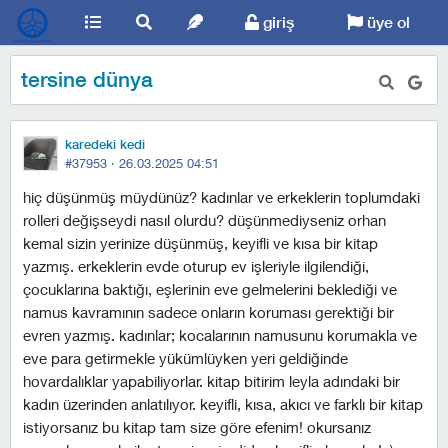
giriş
üye ol
tersine dünya
karedeki kedi
#37953 ·
26.03.2025 04:51
hiç düşünmüş müydünüz? kadınlar ve erkeklerin toplumdaki
rolleri değişseydi nasıl olurdu? düşünmediyseniz orhan
kemal sizin yerinize düşünmüş, keyifli ve kısa bir kitap
yazmış. erkeklerin evde oturup ev işleriyle ilgilendiği,
çocuklarına baktığı, eşlerinin eve gelmelerini beklediği ve
namus kavramının sadece onların koruması gerektiği bir
evren yazmış. kadınlar; kocalarının namusunu korumakla ve
eve para getirmekle yükümlüyken yeri geldiğinde
hovardalıklar yapabiliyorlar. kitap bitirim leyla adındaki bir
kadın üzerinden anlatılıyor. keyifli, kısa, akıcı ve farklı bir kitap
istiyorsanız bu kitap tam size göre efenim! okursanız