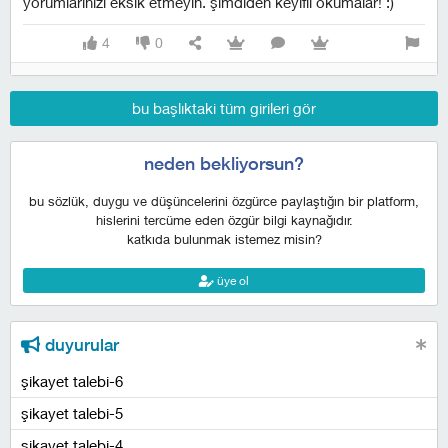
yorumlarınızı eksik etmeyin. şimdiden keyifli okumalar! :)
4
0
bu başlıktaki tüm girileri gör
neden bekliyorsun?
bu sözlük, duygu ve düşüncelerini özgürce paylaştığın bir platform,
hislerini tercüme eden özgür bilgi kaynağıdır.
katkıda bulunmak istemez misin?
üye ol
duyurular
şikayet talebi-6
şikayet talebi-5
şikayet talebi-4