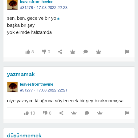
leavesfromthevine
#31278 ·
17.08.2022 22:23
~
sen, ben, gece ve bir yol
başka bir şey
yok elimde hafızamda
5
0
yazmamak
leavesfromthevine
#31277 ·
17.08.2022 22:21
niye yazayım ki uğruna söylenecek bir şey bırakmamışsa
10
0
düşünmemek