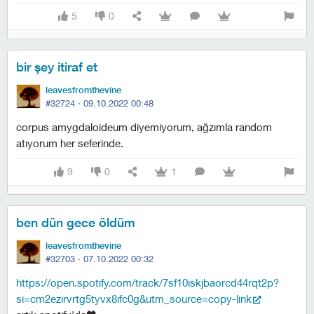
5
0
bir şey itiraf et
leavesfromthevine
#32724 ·
09.10.2022 00:48
corpus amygdaloideum diyemiyorum, ağzımla random
atıyorum her seferinde.
9
0
1
ben dün gece öldüm
leavesfromthevine
#32703 ·
07.10.2022 00:32
https://open.spotify.com/track/7sf10iskjbaorcd44rqt2p?
si=cm2ezirvrtg5tyvx8ifc0g&utm_source=copy-link