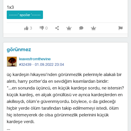
1x3
3
0
görünmez
leavesfromthevine
#32439 ·
01.09.2022 23:04
üç kardeşin hikayesi'nden görünmezlik peleriniyle alakalı bir
alıntı, harry potter'da en sevdiğim kısımlardan biridir:
"...en sonunda üçüncü, en küçük kardeşe sordu, ne istersin?
küçük kardeş, en alçak gönüllüsü ve ayrıca kardeşlerden en
akıllısıydı, ölüm'e güvenmiyordu. böylece, o da gideceği
hiçbir yerde ölüm tarafından takip edilmemeyi istedi. ölüm
hiç istemeyerek de olsa görünmezlik pelerinini küçük
kardeşe verdi.
...