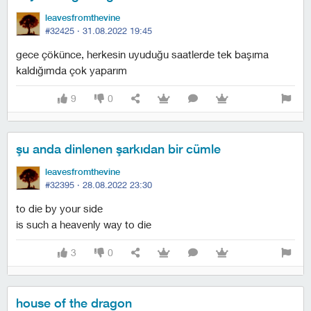
leavesfromthevine
#32425 ·
31.08.2022 19:45
gece çökünce, herkesin uyuduğu saatlerde tek başıma
kaldığımda çok yaparım
9
0
şu anda dinlenen şarkıdan bir cümle
leavesfromthevine
#32395 ·
28.08.2022 23:30
to die by your side
i̇s such a heavenly way to die
3
0
house of the dragon