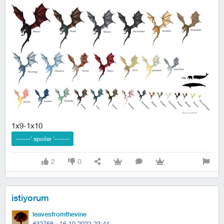
1x9-1x10
2
0
istiyorum
leavesfromthevine
#32768 ·
16.10.2022 23:44