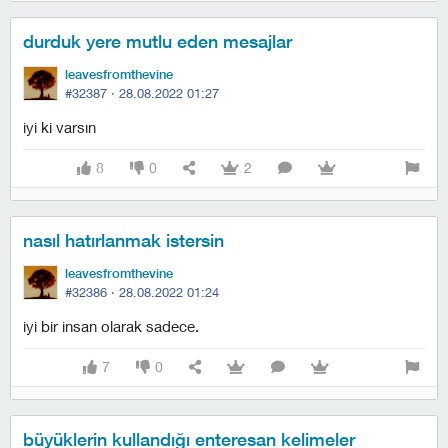
durduk yere mutlu eden mesajlar
leavesfromthevine
#32387 ·
28.08.2022 01:27
i̇yi ki varsın
8
0
2
nasıl hatırlanmak istersin
leavesfromthevine
#32386 ·
28.08.2022 01:24
i̇yi bir insan olarak sadece.
7
0
büyüklerin kullandığı enteresan kelimeler