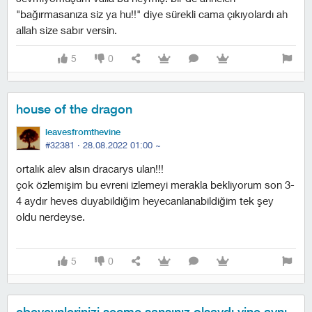
"bağırmasanıza siz ya hu!!" diye sürekli cama çıkıyolardı ah
allah size sabır versin.
5
0
house of the dragon
leavesfromthevine
#32381 ·
28.08.2022 01:00
~
ortalık alev alsın dracarys ulan!!!
çok özlemişim bu evreni izlemeyi merakla bekliyorum son 3-
4 aydır heves duyabildiğim heyecanlanabildiğim tek şey
oldu nerdeyse.
5
0
ebeveynlerinizi seçme şansınız olsaydı yine aynı