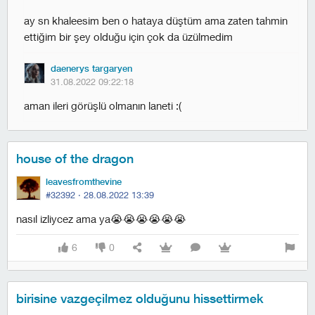
ay sn khaleesim ben o hataya düştüm ama zaten tahmin
ettiğim bir şey olduğu için çok da üzülmedim
daenerys targaryen
31.08.2022 09:22:18
aman ileri görüşlü olmanın laneti :(
house of the dragon
leavesfromthevine
#32392 ·
28.08.2022 13:39
nasıl izliycez ama ya😭😭😭😭😭😭
6
0
birisine vazgeçilmez olduğunu hissettirmek