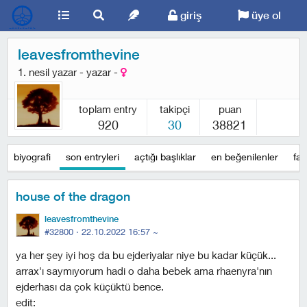
giriş
üye ol
leavesfromthevine
1. nesil yazar - yazar -
toplam entry
takipçi
puan
920
30
38821
biyografi
son entryleri
açtığı başlıklar
en beğenilenler
fav
house of the dragon
leavesfromthevine
#32800 ·
22.10.2022 16:57
~
ya her şey iyi hoş da bu ejderiyalar niye bu kadar küçük...
arrax'ı saymıyorum hadi o daha bebek ama rhaenyra'nın
ejderhası da çok küçüktü bence.
edit: