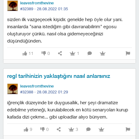
leavesfromthevine
#32389 ·
28.08.2022 01:35
sizden ilk vazgeçecek kişidir. genelde hep öyle olur yani.
i̇nsanlarda "sana istediğim gibi davranabilirim" egosu
oluşturuyor çünkü. nasıl olsa gidemeyeceğinizi
düşündüğünden.
11
0
1
regl tarihinizin yaklaştığını nasıl anlarsınız
leavesfromthevine
#32388 ·
28.08.2022 01:29
i̇ğrençlik düzeyinde bir duygusallık, her şeyi dramatize
edebilme yeteneği, kurulabilecek en kötü senaryoları kurup
kafada dizi çekme... gibi uploadlar alıyo bünyem.
9
0
3