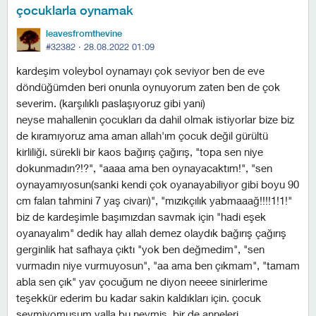
çocuklarla oynamak
leavesfromthevine
#32382 ·
28.08.2022 01:09
kardeşim voleybol oynamayı çok seviyor ben de eve
döndüğümden beri onunla oynuyorum zaten ben de çok
severim. (karşılıklı paslaşıyoruz gibi yani)
neyse mahallenin çocukları da dahil olmak istiyorlar bize biz
de kıramıyoruz ama aman allah'ım çocuk değil gürültü
kirliliği. sürekli bir kaos bağırış çağırış, "topa sen niye
dokunmadın?!?", "aaaa ama ben oynayacaktım!", "sen
oynayamıyosun(sanki kendi çok oyanayabiliyor gibi boyu 90
cm falan tahmini 7 yaş civarı)", "mızıkçılık yabmaaağ!!!!1!1!"
biz de kardeşimle başımızdan savmak için "hadi eşek
oyanayalım" dedik hay allah demez olaydık bağırış çağırış
gerginlik hat safhaya çıktı "yok ben değmedim", "sen
vurmadın niye vurmuyosun", "aa ama ben çıkmam", "tamam
abla sen çık" yav çocuğum ne diyon neeee sinirlerime
teşekkür ederim bu kadar sakin kaldıkları için. çocuk
sevmiyomuşum valla bu neymiş. bir de anneleri