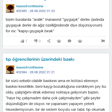
leavesfromthevine
#32385 ·
28.08.2022 01:23
bizim buralarda "aralık" manasınd "gıygaşık" derler. (aslında
gıygaşuk derler de ağız özelliğindendir diye düşünüyorum)
for ex: "kapıyı gıygaşık bırak"
7
0
tıp öğrencilerinin üzerindeki baskı
leavesfromthevine
#32384 ·
28.08.2022 01:21
bir sürü sebebi olabilir baskının ama en kötüsü ebeveyn
baskısı kesinlikle. beni kaygı bozukluğuna sürükleyen şey bu
oldu. çalıştığımı idrak edemez noktaya geliyorum bazen.
"hayır hiç çalışmadım daha çok çalışmalıydım" gibi şeyler
düşündüğüm de oluyor. ne yaparsam yapayım yeterli
hissedemiyorum. bir de sistem boyutu var tabii. tıp okumak