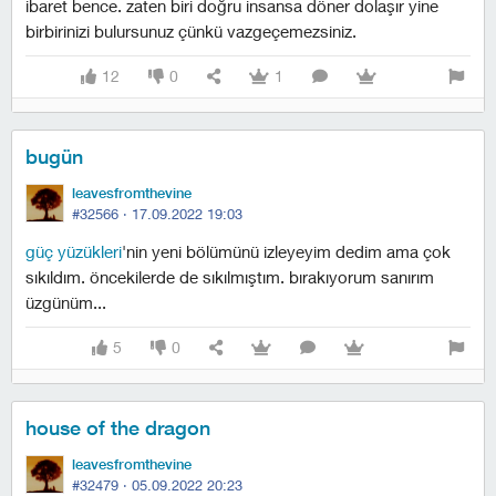
ibaret bence. zaten biri doğru insansa döner dolaşır yine
birbirinizi bulursunuz çünkü vazgeçemezsiniz.
12
0
1
bugün
leavesfromthevine
#32566 ·
17.09.2022 19:03
güç yüzükleri
'nin yeni bölümünü izleyeyim dedim ama çok
sıkıldım. öncekilerde de sıkılmıştım. bırakıyorum sanırım
üzgünüm...
5
0
house of the dragon
leavesfromthevine
#32479 ·
05.09.2022 20:23