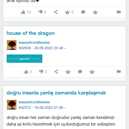
artık spotify'da🖤
10
0
2
house of the dragon
leavesfromthevine
#32639 ·
28.09.2022 22:48
~
3
0
doğru insanla yanlış zamanda karşılaşmak
leavesfromthevine
#32572 ·
18.09.2022 01:06
~
doğru insan her zaman doğrudur yanlış zaman kendimizi
daha az kötü hissetmek için uydurduğumuz bir sebepten