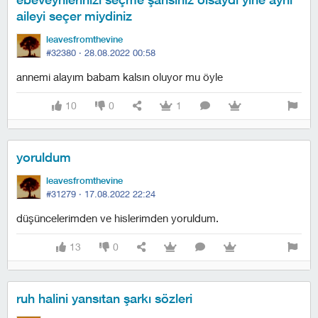
aileyi seçer miydiniz
leavesfromthevine
#32380 ·
28.08.2022 00:58
annemi alayım babam kalsın oluyor mu öyle
10
0
1
yoruldum
leavesfromthevine
#31279 ·
17.08.2022 22:24
düşüncelerimden ve hislerimden yoruldum.
13
0
ruh halini yansıtan şarkı sözleri