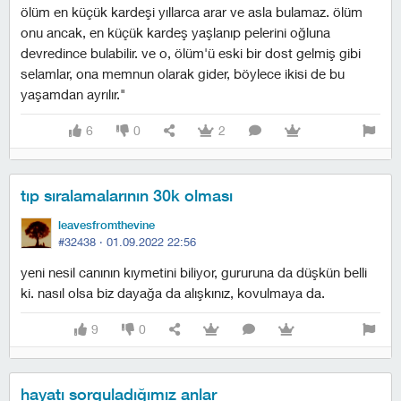
ölüm en küçük kardeşi yıllarca arar ve asla bulamaz. ölüm
onu ancak, en küçük kardeş yaşlanıp pelerini oğluna
devredince bulabilir. ve o, ölüm'ü eski bir dost gelmiş gibi
selamlar, ona memnun olarak gider, böylece ikisi de bu
yaşamdan ayrılır."
6
0
2
tıp sıralamalarının 30k olması
leavesfromthevine
#32438 ·
01.09.2022 22:56
yeni nesil canının kıymetini biliyor, gururuna da düşkün belli
ki. nasıl olsa biz dayağa da alışkınız, kovulmaya da.
9
0
hayatı sorguladığımız anlar