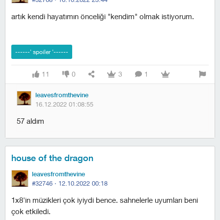
artık kendi hayatımın önceliği "kendim" olmak istiyorum.
11
0
3
1
leavesfromthevine
16.12.2022 01:08:55
57 aldım
house of the dragon
leavesfromthevine
#32746 ·
12.10.2022 00:18
1x8'in müzikleri çok iyiydi bence. sahnelerle uyumları beni
çok etkiledi.