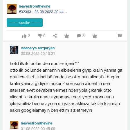
leavesfromthevine
#32393 ·
28.08.2022 20:44
~
2
0
3
daenerys targaryen
30.08.2022 20:10:21
hotd ilk iki bölümden spoiler içerir***
otto ilk bölümde annennin elbiselerini giyip kralın yanına git
onu teselli et, ikinci bölümde ise otto'nun alicent'a bugün
kralın yanına gidiyor musun? sorusuna alicent'ın sen
istersen evet cevabını vermesinden yola çıkarak otto
alicent ile kralın arasını yapmaya çalışıyordu sonucunu
çıkarabiliriz bence ayrıca sn yazar aklınıza takılan kısımları
sakın googlelamayın ben ettim siz etmeyin
leavesfromthevine
31.08.2022 00:45:09