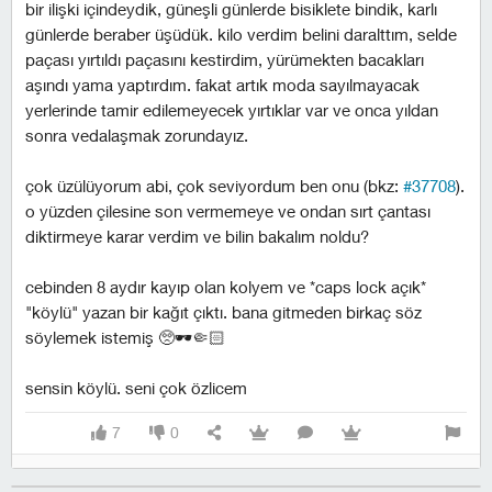
bir ilişki içindeydik, güneşli günlerde bisiklete bindik, karlı
günlerde beraber üşüdük. kilo verdim belini daralttım, selde
paçası yırtıldı paçasını kestirdim, yürümekten bacakları
aşındı yama yaptırdım. fakat artık moda sayılmayacak
yerlerinde tamir edilemeyecek yırtıklar var ve onca yıldan
sonra vedalaşmak zorundayız.
çok üzülüyorum abi, çok seviyordum ben onu (bkz:
#37708
).
o yüzden çilesine son vermemeye ve ondan sırt çantası
diktirmeye karar verdim ve bilin bakalım noldu?
cebinden 8 aydır kayıp olan kolyem ve *caps lock açık*
"köylü" yazan bir kağıt çıktı. bana gitmeden birkaç söz
söylemek istemiş 🥺🕶️🤏🏻
sensin köylü. seni çok özlicem
7
0