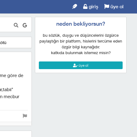
giriş
üye ol
neden bekliyorsun?
bu sözlük, duygu ve düşüncelerini özgürce
paylaştığın bir platform, hislerini tercüme eden
kötü
özgür bilgi kaynağıdır.
katkıda bulunmak istemez misin?
üye ol
ceme göre de
,tabii"
den mecbur