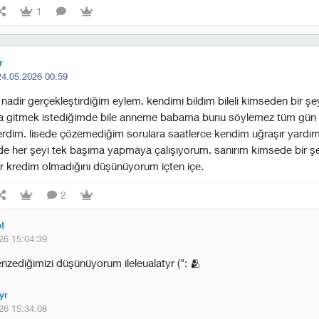
1
r
24.05.2026 00:59
nadir gerçekleştirdiğim eylem. kendimi bildim bileli kimseden bir ş
 gitmek istediğimde bile anneme babama bunu söylemez tüm gün t
lerdim. lisede çözemediğim sorulara saatlerce kendim uğraşır yardı
de her şeyi tek başıma yapmaya çalışıyorum. sanırım kimsede bir şe
r kredim olmadığını düşünüyorum içten içe.
2
pt
26 15:04:39
zediğimizi düşünüyorum ileleualatyr (": 🫂
tyr
26 15:34:08