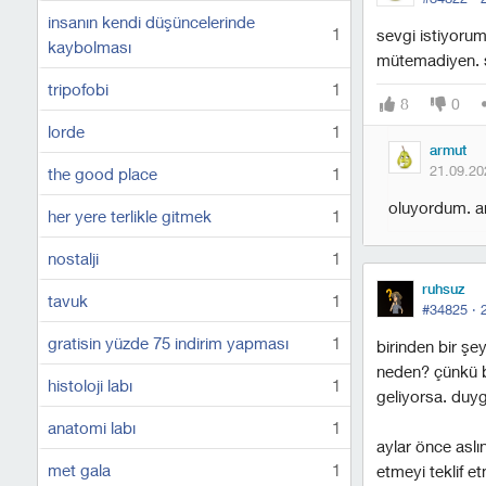
insanın kendi düşüncelerinde
1
sevgi istiyorum
kaybolması
mütemadiyen. s
tripofobi
1
8
0
lorde
1
armut
21.09.20
the good place
1
oluyordum. ar
her yere terlikle gitmek
1
nostalji
1
ruhsuz
tavuk
1
#34825 ·
gratisin yüzde 75 indirim yapması
1
birinden bir şe
neden? çünkü b
histoloji labı
1
geliyorsa. duy
anatomi labı
1
aylar önce asl
met gala
1
etmeyi teklif et