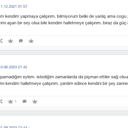
11.12.2021 01:57
m kendim yapmaya çalışırım. bilmiyorum belki de yanlış ama cogu
arımi aşan bir sey olsa bile kendim halletmeye çalışırım. biraz da güç 
10.06.2023 21:42
amadığım eylem. i̇stediğim zamanlarda da pişman ettiler sağ olsun
imi kendim halletmeye çalışırım. yardım edince kendini bir şey zanne
1
21.09.2023 12:44
~