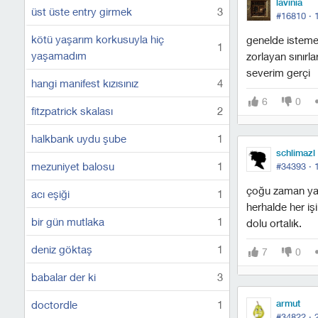
lavinia
üst üste entry girmek
3
#16810 ·
kötü yaşarım korkusuyla hiç
genelde isteme
1
yaşamadım
zorlayan sınırl
severim gerçi
hangi manifest kızısınız
4
6
0
fitzpatrick skalası
2
halkbank uydu şube
1
schlimazl
mezuniyet balosu
1
#34393 ·
çoğu zaman yap
acı eşiği
1
herhalde her iş
bir gün mutlaka
1
dolu ortalık.
deniz göktaş
1
7
0
babalar der ki
3
doctordle
1
armut
#34822 ·