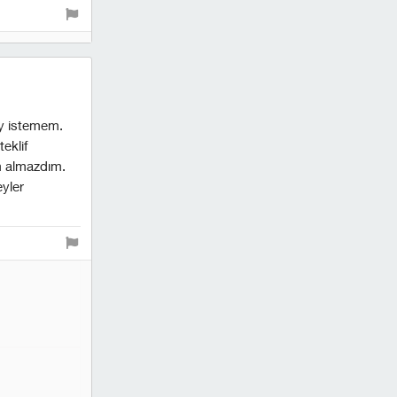
ey istemem.
eklif
m almazdım.
yler