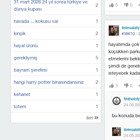
31 mart 2026 24 yıl sonra türkiye ve
2
5
0
dünya kupası
havada ... kokusu var
1
ileleualaty
kırışık
2
#38610 ·
hayatımda çok 
hayal ürünü
1
küçükken parka
gerekliymiş
5
etmelerini bek
şimdi de genel
bayram şerefesi
1
isteyecek kada
hangi harry potter binasındansınız
2
3
0
kehanet
1
fihtheinf
24.05.20
totem
1
bu konuda ben
ileri
ileleuala
24.05.20