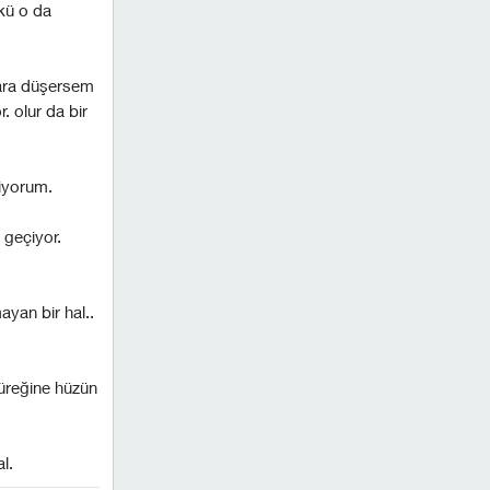
kü o da
dara düşersem
 olur da bir
iyorum.
 geçiyor.
ayan bir hal..
yüreğine hüzün
l.