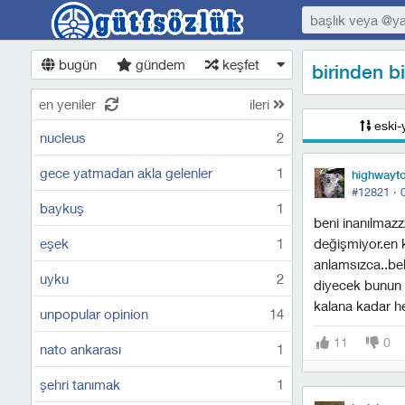
bugün
gündem
keşfet
birinden b
en yeniler
ileri
eski-
nucleus
2
gece yatmadan akla gelenler
1
highwayto
#12821 ·
baykuş
1
beni inanılmaz
eşek
1
değişmiyor.en k
anlamsızca..bel
uyku
2
diyecek bunun 
kalana kadar h
unpopular opinion
14
11
0
nato ankarası
1
şehri tanımak
1