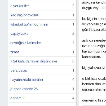
açıkçası kendi
diyet tarifler
2
duygu veya bek
kaç yaşındaydınız
1
bu kişinin sonr
ve kapısını çal
istanbul gp'nin dönmesi
1
gün ihtiyacı olu
yapay zeka
2
aslında nerede
sevdiğiniz kelimeler
4
uzaktan uzağa b
hayatım gün içi
ziraat
1
kanıksadım.
7 24 kafa darlayan düşünceler
0
kişi yalnızca i
pera palas
1
o biri hala dual
hayatınızdaki betüller
0
benden dua iste
gütbat kongre 26'
1
uğrasın istemey
dönem 5
4
demem o ki sosy