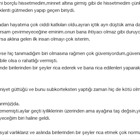
mi borçlu hissetmedim,minnet altına girmiş gibi de hissetmedim çün
lenti gütmeden yapıp geçen biriydi.
adan hayatıma çok ciddi katkıları oldu.ayran içtik ayrı düştük ama 
arsam çevirmeyeceğine eminim.onun bana ihtiyacı olmaz gibi duruyor.
rsa aklına gelen ilk insan olmayı çok isterim.
yse hiç tanımadığım biri olmasına rağmen çok güveniyordum,güven
ile olsa o rahatlığı vermişti.
nde birilerinden bir şeyler rica ederek ve bana rica edilenleri yaparak
yi niyet güttüğü ve bunu subkorteksten yaptığı zaman hiç de kötü olm
arım(ız)da.
memişti.aylar geçti iyiliklerinin üzerinden ama ayağına taş değsin,
eceğim biri haline geldi.
al varlıklarız ve aslında birilerinden bir şeyler rica etmek çok norma