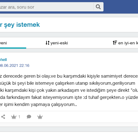
ir şey istemek
yeni
yeni-eski
en iyi-en 
hell
08.06.2021 22:16
zz derecede geren bi olay.ve bu karşımdaki kişiyle samimiyet dere
üçük bi şeyi bile istemeye çalışırken utanıp sıkılıyorum,geriliyorum
ki karşımdaki kişi çok yakın arkadaşım ve istediğim şeye direkt "olur
da farkındayım fakat isteyemiyorum işte :d tuhaf gerçekten.o yüz
er işimi kendim yapmaya çalışıyorum..
1