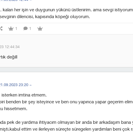
. kalan her işin ve duygunun yükünü üstlenirim. ama sevgi istiyorum
evginin dilencisi, kapısında köpeği oluyorum.
1
1
23 12:44:34
tık değill
21.09.2023 23:20
~
y isterken imtina etmem.
iri benden bir şey isteyince ve ben onu yapınca yapar geçerim eli
gu hissetmem.
ında pek de yardıma ihtiyacım olmayan bir anda bir arkadaşım bana
mişti.kabul ettim ve ilerleyen süreçte süregelen yardımları beni çok ra