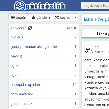
bugün
gündem
keşfet
isminize g
en yeniler
ileri
eski-
nucleus
2
gece yatmadan akla gelenler
1
gri
#38377 ·
baykuş
1
esra: kadın do
eşek
1
meltem: preklin
unisex bir isim:
uyku
2
vintage isimler 
klasik erkek is
unpopular opinion
14
kazakça veya kı
modern ama bili
nato ankarası
1
soyadınızın -oğ
şehri tanımak
1
siyasi görüşü o