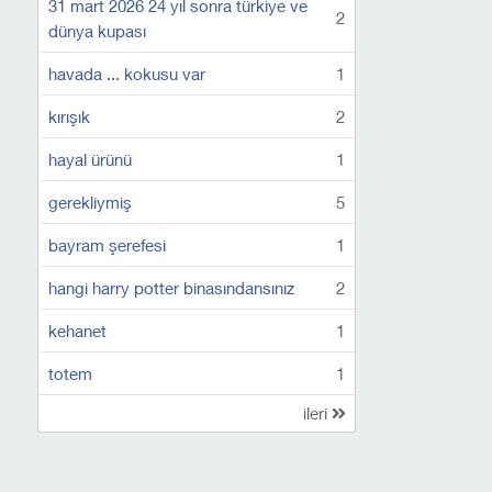
31 mart 2026 24 yıl sonra türkiye ve
2
dünya kupası
havada ... kokusu var
1
kırışık
2
hayal ürünü
1
gerekliymiş
5
bayram şerefesi
1
hangi harry potter binasındansınız
2
kehanet
1
totem
1
ileri