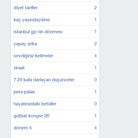
diyet tarifler
2
kaç yaşındaydınız
1
istanbul gp'nin dönmesi
1
yapay zeka
2
sevdiğiniz kelimeler
4
ziraat
1
7 24 kafa darlayan düşünceler
0
pera palas
1
hayatınızdaki betüller
0
gütbat kongre 26'
1
dönem 5
4