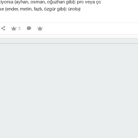
bitiyorsa (ayhan, osman, oğuzhan gibi): prc veya çc
ise (ender, metin, fazlı, özgür gibi): üroloji
3