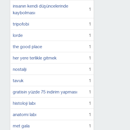
insanın kendi düşüncelerinde
1
kaybolması
tripofobi
1
lorde
1
the good place
1
her yere terlikle gitmek
1
nostalji
1
tavuk
1
gratisin yüzde 75 indirim yapması
1
histoloji labı
1
anatomi labı
1
met gala
1