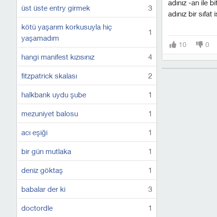
adınız -an ile 
üst üste entry girmek
3
adınız bir sıfat 
kötü yaşarım korkusuyla hiç
1
yaşamadım
10
0
hangi manifest kızısınız
4
fitzpatrick skalası
2
halkbank uydu şube
1
mezuniyet balosu
1
acı eşiği
1
bir gün mutlaka
1
deniz göktaş
1
babalar der ki
3
doctordle
1