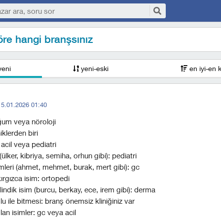
öre hangi branşsınız
yeni
yeni-eski
en iyi-en 
15.01.2026 01:40
ğum veya nöroloji
iklerden biri
 acil veya pediatri
(ülker, kibriya, semiha, orhun gibi): pediatri
imleri (ahmet, mehmet, burak, mert gibi): gc
rgızca isim: ortopedi
ndik isim (burcu, berkay, ece, irem gibi): derma
lu ile bitmesi: branş önemsiz kliniğiniz var
lan isimler: gc veya acil