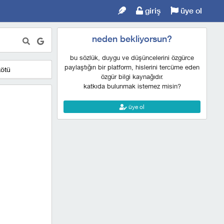
giriş
üye ol
neden bekliyorsun?
bu sözlük, duygu ve düşüncelerini özgürce
paylaştığın bir platform, hislerini tercüme eden
kötü
özgür bilgi kaynağıdır.
katkıda bulunmak istemez misin?
üye ol