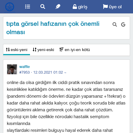
giriş
üye ol
tıpta görsel hafızanın çok önemli
olması
eski-yeni
yeni-eski
en iyi-en kötü
waffle
#7953 ·
12.03.2021 01:02
~
online da olsa girdiğim ilk ciddi pratik sınavından sonra
kesinliklee katıldığım önerme. ne kadar çok atlas tararsanız
(pandemi dönemi de ödevleri düzgün yaparsanız +1tekrar) o
kadar daha rahat akılda kalıyor. çoğu teorik soruda bile atlas
görüntülerini aklıma getirerek çok daha rahat çözdüm.
fizyoloji için bile özellikle nörodaki hastalık semptom
kısımlarında
slaytlardaki resimleri bulguyu hayal ederek daha rahat