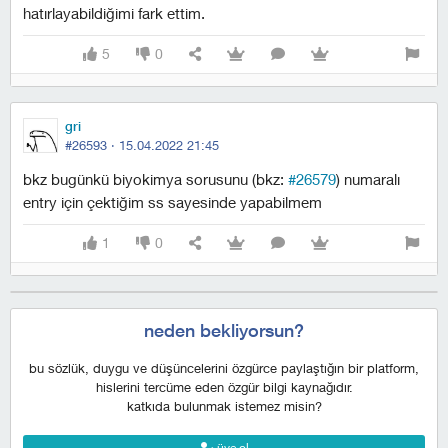
hatırlayabildiğimi fark ettim.
5
0
gri
#26593 ·
15.04.2022 21:45
bkz bugünkü biyokimya sorusunu (bkz:
#26579
) numaralı
entry için çektiğim ss sayesinde yapabilmem
1
0
neden bekliyorsun?
bu sözlük, duygu ve düşüncelerini özgürce paylaştığın bir platform,
hislerini tercüme eden özgür bilgi kaynağıdır.
katkıda bulunmak istemez misin?
üye ol