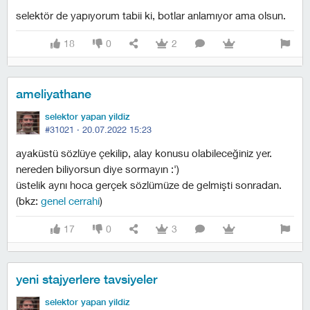
selektör de yapıyorum tabii ki, botlar anlamıyor ama olsun.
18
0
2
ameliyathane
selektor yapan yildiz
#31021 ·
20.07.2022 15:23
ayaküstü sözlüye çekilip, alay konusu olabileceğiniz yer.
nereden biliyorsun diye sormayın :')
üstelik aynı hoca gerçek sözlümüze de gelmişti sonradan.
(bkz:
genel cerrahi
)
17
0
3
yeni stajyerlere tavsiyeler
selektor yapan yildiz