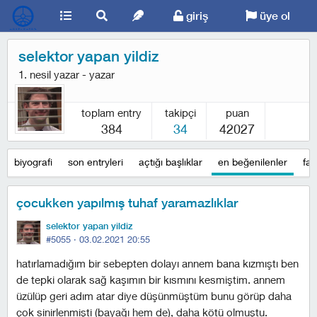
giriş
üye ol
selektor yapan yildiz
1. nesil yazar - yazar
toplam entry
takipçi
puan
384
34
42027
biyografi
son entryleri
açtığı başlıklar
en beğenilenler
fav
çocukken yapılmış tuhaf yaramazlıklar
selektor yapan yildiz
#5055 ·
03.02.2021 20:55
hatırlamadığım bir sebepten dolayı annem bana kızmıştı ben
de tepki olarak sağ kaşımın bir kısmını kesmiştim. annem
üzülüp geri adım atar diye düşünmüştüm bunu görüp daha
çok sinirlenmişti (bayağı hem de), daha kötü olmuştu.