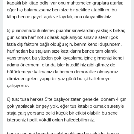
kapaklı bir kitap pdfsi var onu muhtemelen gruplara atarlar,
eğer hiç bulamazsanız ben size bir şekilde atabilirim. bu
kitap bence gayet açık ve faydalı, onu okuyabilirsiniz.
5) puanlama/bütünleme: puanlar sınavlardan yaklaşık birkaç
gün sonra harf notu olarak açıklanıyor. sınav sistemi çok
fazla dış faktöre bağlı olduğu için, benim kendi düşüncem,
harf notları bu stajların size kattıklarını bence tam olarak
yansıtmıyor. bu yüzden çok kıyaslama içine girmenizi kendi
adıma önermem. olur da işler istediğiniz gibi gitmez de
bütünlemeye kalırsanız da hemen demoralize olmuyoruz.
elimizden geleni yapıp bir yaz günü bu işi halletmeye
çalışıyoruz.
6) tus: tusa herkes 5'te başlıyor zaten genelde. dönem 4 için
çok yapılacak bir şey yok. eğer tus kitabı okumak suretiyle
staja çalışıyorsanız belki küçük bir etkisi olabilir. bu sene
isterseniz tıpdil, yökdil onları halledebilirsiniz.
benim yaşadıklarımdan anlatacaklarım bu şekilde. bence