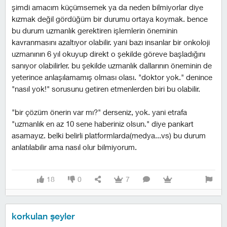
şimdi amacım küçümsemek ya da neden bilmiyorlar diye
kızmak değil gördüğüm bir durumu ortaya koymak. bence
bu durum uzmanlık gerektiren işlemlerin öneminin
kavranmasını azaltıyor olabilir. yani bazı insanlar bir onkoloji
uzmanının 6 yıl okuyup direkt o şekilde göreve başladığını
sanıyor olabilirler. bu şekilde uzmanlık dallarının öneminin de
yeterince anlaşılamamış olması olası. "doktor yok." denince
"nasıl yok!" sorusunu getiren etmenlerden biri bu olabilir.
"bir çözüm önerin var mı?" derseniz, yok. yani etrafa
"uzmanlık en az 10 sene haberiniz olsun." diye pankart
asamayız. belki belirli platformlarda(medya...vs) bu durum
anlatılabilir ama nasıl olur bilmiyorum.
18
0
7
korkulan şeyler