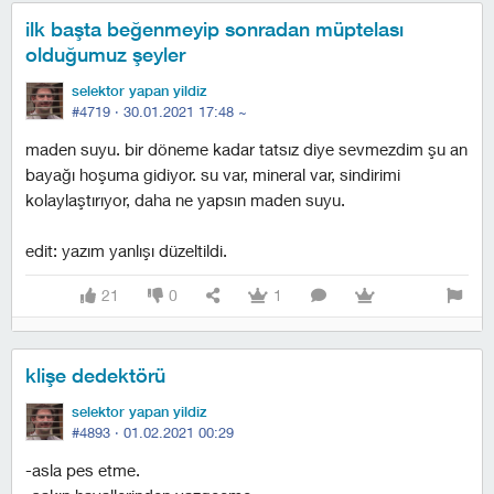
ilk başta beğenmeyip sonradan müptelası
olduğumuz şeyler
selektor yapan yildiz
#4719 ·
30.01.2021 17:48
~
maden suyu. bir döneme kadar tatsız diye sevmezdim şu an
bayağı hoşuma gidiyor. su var, mineral var, sindirimi
kolaylaştırıyor, daha ne yapsın maden suyu.
edit: yazım yanlışı düzeltildi.
21
0
1
klişe dedektörü
selektor yapan yildiz
#4893 ·
01.02.2021 00:29
-asla pes etme.