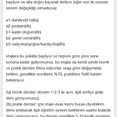
başlıyor ve alta doğru kayarak ilerliyor (eğer son iki senede
sistem değişikliği olmadıysa):
a1-dahiliye(9 hafta)
a2-pediatri(9h)
b1-kadın doğum(6h)
b2-genel cerrahi(6h)
b3-radyoloji/göğüs/kardiyoloji(6h)
stajlara bu şekilde başlıyor ve hepsini göre göre sene
sonuna kadar gidiyorsunuz. bu stajlar da kendi içinde teorik
ve pratik dersleri ihtiva ediyorlar. staja göre değişmekle
birlikte, genellikle teoriklere %70, pratiklere %80 katılım
bekleniyor.
2a) teorik dersler: dönem 1-2-3 ile aynı. i̇lgili amfiye gidip
ders görüyorsunuz.
2b) pratik dersler: işte stajın esas kısmı burası diyebilirim.
dersi anlatacak ilgili öğretim üyesini belirlenen saatte bularak
ders yapıyorsunuz. bu dersler genellikle 5-10 kişilik gruplarla