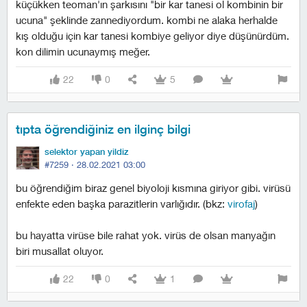
küçükken teoman'ın şarkısını "bir kar tanesi ol kombinin bir
ucuna" şeklinde zannediyordum. kombi ne alaka herhalde
kış olduğu için kar tanesi kombiye geliyor diye düşünürdüm.
kon dilimin ucunaymış meğer.
22
0
5
tıpta öğrendiğiniz en ilginç bilgi
selektor yapan yildiz
#7259 ·
28.02.2021 03:00
bu öğrendiğim biraz genel biyoloji kısmına giriyor gibi. virüsü
enfekte eden başka parazitlerin varlığıdır. (bkz:
virofaj
)
bu hayatta virüse bile rahat yok. virüs de olsan manyağın
biri musallat oluyor.
22
0
1