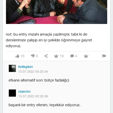
not: bu entry mizahi amaçla yazılmıştır. tabii ki de
derslerimize çalışıp en iyi şekilde öğrenmeye gayret
ediyoruz.
18
0
10
4
fistikgibiri
13.07.2022 00:20:34
efsane alternatif son: bütçe fazlalığı:)
objector
13.07.2022 00:26:38
başarılı bir entry efenim, teşekkür ediyoruz.