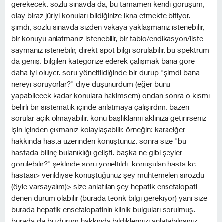
gerekecek. sözlü sınavda da, bu tamamen kendi görüşüm,
olay biraz jüriyi konuları bildiğinize ikna etmekte bitiyor.
şimdi, sözlü sınavda sizden vakaya yaklaşmanız istenebilir,
bir konuyu anlatmanız istenebilir, bir tablo/endikasyon/liste
saymanız istenebilir, direkt spot bilgi sorulabilir. bu spektrum
da geniş. bilgileri kategorize ederek çalışmak bana göre
daha iyi oluyor. soru yöneltildiğinde bir durup "şimdi bana
nereyi soruyorlar?" diye düşünürdüm (eğer bunu
yapabilecek kadar konulara hakimsem) ondan sonra o kısmı
belirli bir sistematik içinde anlatmaya çalışırdım. bazen
sorular açık olmayabilir. konu başlıklarını aklınıza getirirseniz
işin içinden çıkmanız kolaylaşabilir. örneğin: karaciğer
hakkında hasta üzerinden konuştunuz. sonra size "bu
hastada bilinç bulanıklığı gelişti. başka ne gibi şeyler
görülebilir?" şeklinde soru yöneltildi. konuşulan hasta kc
hastası> verildiyse konuştuğunuz şey muhtemelen sirozdu
(öyle varsayalım)> size anlatılan şey hepatik ensefalopati
denen durum olabilir (burada teorik bilgi gerekiyor) yani size
burada hepatik ensefalopatinin klinik bulguları sorulmuş.
burada da bu durum hakkında bildiklerinizi anlatabilirsiniz.