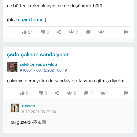
ne bütten korkmak ayıp, ne de düşünmek bütü.
(bkz:
nazım hikmet
)
21
0
7
çsde çalınan sandalyeler
selektor yapan yildiz
#16664 ·
08.12.2021 00:19
çalınmış demeyelim de sandalye rotasyona gitmiş diyelim.
21
0
2
1
ruhdoc
8.12.2021 00:29:34
bu güzeldi 🤣👍🏼