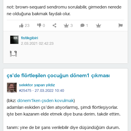
not: brown-sequard sendromu sorulabilir, girmeden nerede
ne olduğuna bakmak faydalı olur.
23
0
3
1
fistikgibiri
2.03.2021 02:42:23
༎ຶ‿༎ຶ
çs'de flörtleşilen çocuğun dönem1 çıkması
selektor yapan yildiz
#25475 ·
27.03.2022 10:40
(bkz:
dönem1ken çsden kovulmak
)
adamları eskiden çs'den atıyorlarmış, şimdi flörtleşiyorlar.
i̇şte ben kazanım elde etmek diye buna derim. takdir ettim.
tanım: yine de bir şans verilebilir diye düşündüğüm durum.