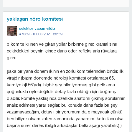
yaklaşan nöro komitesi
selektor yapan yildiz
#7369 ·
01.03.2021 23:59
o komite ki inen ve çıkan yollar birbirine girer, kranial sinir
çekirdekleri beynin içinde dans eder, refleks arkı rüyalara
girer.
şaka bir yana dönem ikinin en zorlu komitelerinden biridir, ilk
virajdır (bizim dönemde nöroloji komitesi ortalaması 65,
kardiyoloji 56'ydı). hiçbir şey bilmiyormuş gibi gelir ama
çoğunlukla öyle değildir, detay fazla olduğu için boğmuş
olabilir. komite yaklaşınca özellikle anatomi çıkmış sorularının
analiz edilmesi yarar sağlar. bu konuda daha fazla bir şey
yazamayacağım, detaylı bir yorumum da olmayacak çünkü
ben biliyor olsam zaten zamanında yapardım. kelin ilacı olsa
başına sürer derler. (bilgili arkadaşlar belki aşağı yazabilir:) )