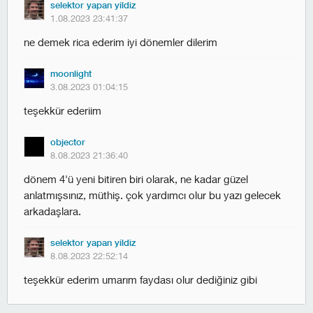
selektor yapan yildiz
1.08.2023 23:41:37
ne demek rica ederim iyi dönemler dilerim
moonlight
3.08.2023 01:04:15
teşekkür ederiim
objector
8.08.2023 21:36:40
dönem 4'ü yeni bitiren biri olarak, ne kadar güzel
anlatmışsınız, müthiş. çok yardımcı olur bu yazı gelecek
arkadaşlara.
selektor yapan yildiz
8.08.2023 22:52:14
teşekkür ederim umarım faydası olur dediğiniz gibi