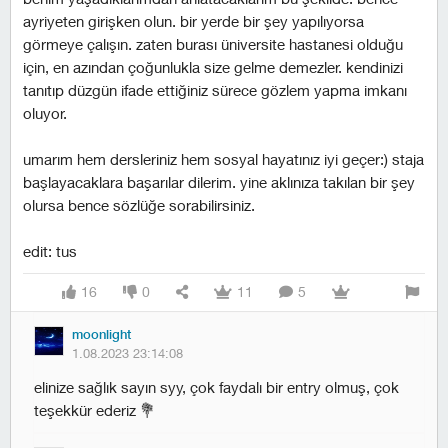
ayriyeten girişken olun. bir yerde bir şey yapılıyorsa
görmeye çalışın. zaten burası üniversite hastanesi olduğu
için, en azından çoğunlukla size gelme demezler. kendinizi
tanıtıp düzgün ifade ettiğiniz sürece gözlem yapma imkanı
oluyor.
umarım hem dersleriniz hem sosyal hayatınız iyi geçer:) staja
başlayacaklara başarılar dilerim. yine aklınıza takılan bir şey
olursa bence sözlüğe sorabilirsiniz.
edit: tus
16
0
11
5
moonlight
1.08.2023 23:14:08
elinize sağlık sayın syy, çok faydalı bir entry olmuş, çok
teşekkür ederiz 💐