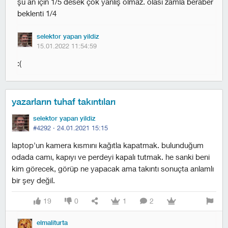
şu an için 1/5 desek çok yanlış olmaz. olası zamla beraber
beklenti 1/4
selektor yapan yildiz
15.01.2022 11:54:59
:(
yazarların tuhaf takıntıları
selektor yapan yildiz
#4292 ·
24.01.2021 15:15
laptop'un kamera kısmını kağıtla kapatmak. bulunduğum
odada camı, kapıyı ve perdeyi kapalı tutmak. he sanki beni
kim görecek, görüp ne yapacak ama takıntı sonuçta anlamlı
bir şey değil.
19
0
1
2
elmaliturta