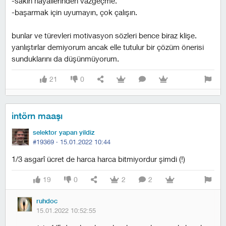
-sakın hayallerinden vazgeçme.
-başarmak için uyumayın, çok çalışın.
bunlar ve türevleri motivasyon sözleri bence biraz klişe.
yanlıştırlar demiyorum ancak elle tutulur bir çözüm önerisi
sunduklarını da düşünmüyorum.
21
0
intörn maaşı
selektor yapan yildiz
#19369 ·
15.01.2022 10:44
1/3 asgarî ücret de harca harca bitmiyordur şimdi (!)
19
0
2
2
ruhdoc
15.01.2022 10:52:55