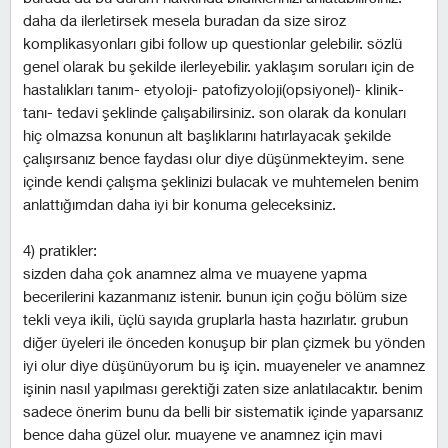
daha da ilerletirsek mesela buradan da size siroz
komplikasyonları gibi follow up questionlar gelebilir. sözlü
genel olarak bu şekilde ilerleyebilir. yaklaşım soruları için de
hastalıkları tanım- etyoloji- patofizyoloji(opsiyonel)- klinik-
tanı- tedavi şeklinde çalışabilirsiniz. son olarak da konuları
hiç olmazsa konunun alt başlıklarını hatırlayacak şekilde
çalışırsanız bence faydası olur diye düşünmekteyim. sene
içinde kendi çalışma şeklinizi bulacak ve muhtemelen benim
anlattığımdan daha iyi bir konuma geleceksiniz.
4) pratikler:
sizden daha çok anamnez alma ve muayene yapma
becerilerini kazanmanız istenir. bunun için çoğu bölüm size
tekli veya ikili, üçlü sayıda gruplarla hasta hazırlatır. grubun
diğer üyeleri ile önceden konuşup bir plan çizmek bu yönden
iyi olur diye düşünüyorum bu iş için. muayeneler ve anamnez
işinin nasıl yapılması gerektiği zaten size anlatılacaktır. benim
sadece önerim bunu da belli bir sistematik içinde yaparsanız
bence daha güzel olur. muayene ve anamnez için mavi