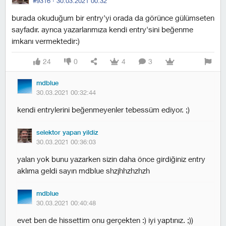
#9316 ·
30.03.2021 00:32
burada okuduğum bir entry'yi orada da görünce gülümseten
sayfadır. ayrıca yazarlarımıza kendi entry'sini beğenme
imkanı vermektedir:)
24
0
4
3
mdblue
30.03.2021 00:32:44
kendi entrylerini beğenmeyenler tebessüm ediyor. ;)
selektor yapan yildiz
30.03.2021 00:36:03
yalan yok bunu yazarken sizin daha önce girdiğiniz entry
aklıma geldi sayın mdblue shzjhhzhzhzh
mdblue
30.03.2021 00:40:48
evet ben de hissettim onu gerçekten :) iyi yaptınız. ;))