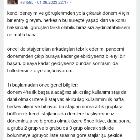
#34585 ·
01.08.2023 22:17
~
kendi deneyim ve görüşlerimden yola çıkarak dönem 4 için
bir entry gireyim. herkesin bu süreçte yaşadıkları ve konu
hakkındaki görüşleri farklı olabilir. biraz sizi aydınlatabilirsem
ne mutlu bana.
öncelikle stajyer olan arkadaşları tebrik ederim. pandemi
döneminden çıkıp buraya kadar gelebildiyseniz bile iyi bir
başarı. buraya kadar geldiyseniz bundan sonrasını da
halledersiniz diye düşünüyorum.
1) başlamadan önce genel bilgiler:
dönem 4'te ilk başta alacağınız akılcı ilaç kullanımı stajı da
dahil olmak üzere 8 staj var. akılcı ilaç kullanımını ilk hafta
herkes alıyor ve bitiriyor. bu stajdan sonra artık gruplara
bölünerek kendi stajlarınızda derslere başlıyorsunuz.
döneminiz a ve b grubu olmak üzere önce ikiye, daha sonra
a grubu 2 grup ve b grubu da 3 grup olacak sekilde
bölünmeye uğruyor. liste sırasına göre stajlar şu şekilde