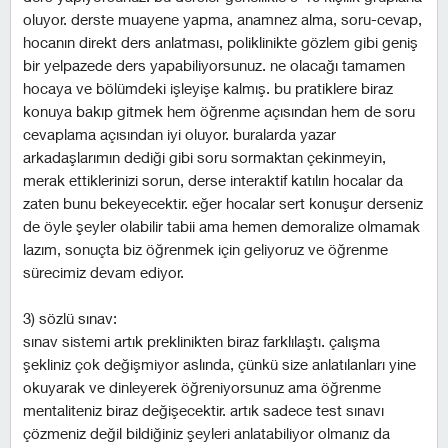
oluyor. derste muayene yapma, anamnez alma, soru-cevap,
hocanın direkt ders anlatması, poliklinikte gözlem gibi geniş
bir yelpazede ders yapabiliyorsunuz. ne olacağı tamamen
hocaya ve bölümdeki işleyişe kalmış. bu pratiklere biraz
konuya bakıp gitmek hem öğrenme açısından hem de soru
cevaplama açısından iyi oluyor. buralarda yazar
arkadaşlarımın dediği gibi soru sormaktan çekinmeyin,
merak ettiklerinizi sorun, derse interaktif katılın hocalar da
zaten bunu bekeyecektir. eğer hocalar sert konuşur derseniz
de öyle şeyler olabilir tabii ama hemen demoralize olmamak
lazım, sonuçta biz öğrenmek için geliyoruz ve öğrenme
sürecimiz devam ediyor.
3) sözlü sınav:
sınav sistemi artık preklinikten biraz farklılaştı. çalışma
şekliniz çok değişmiyor aslında, çünkü size anlatılanları yine
okuyarak ve dinleyerek öğreniyorsunuz ama öğrenme
mentaliteniz biraz değişecektir. artık sadece test sınavı
çözmeniz değil bildiğiniz şeyleri anlatabiliyor olmanız da