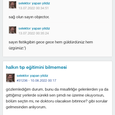
selektor yapan yildiz
13.07.2022 00:34:51
sağ olun sayın objector.
selektor yapan yildiz
13.07.2022 00:35:24
sayın fistikgibiri gece gece hem güldürdünüz hem
üzgünüz:')
halkın tıp eğitimini bilmemesi
selektor yapan yildiz
#31236 ·
10.08.2022 00:17
gözlemlediğim durum. bunu da misafirliğe gelenlerden ya da
gittiğimiz yerlerde sürekli sen şimdi ne üzerine okuyorsun,
bölüm seçtin mi, ne doktoru olacaksın bitirince? gibi sorular
gelmesinden anlıyorum.