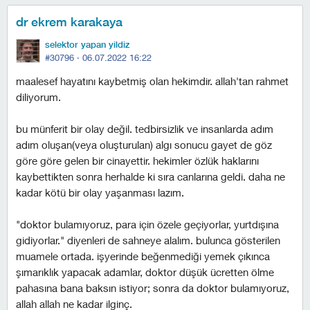
dr ekrem karakaya
selektor yapan yildiz
#30796 ·
06.07.2022 16:22
maalesef hayatını kaybetmiş olan hekimdir. allah'tan rahmet
diliyorum.
bu münferit bir olay değil. tedbirsizlik ve insanlarda adım
adım oluşan(veya oluşturulan) algı sonucu gayet de göz
göre göre gelen bir cinayettir. hekimler özlük haklarını
kaybettikten sonra herhalde ki sıra canlarına geldi. daha ne
kadar kötü bir olay yaşanması lazım.
"doktor bulamıyoruz, para için özele geçiyorlar, yurtdışına
gidiyorlar." diyenleri de sahneye alalım. bulunca gösterilen
muamele ortada. i̇şyerinde beğenmediği yemek çıkınca
şımarıklık yapacak adamlar, doktor düşük ücretten ölme
pahasına bana baksın istiyor; sonra da doktor bulamıyoruz,
allah allah ne kadar ilginç.