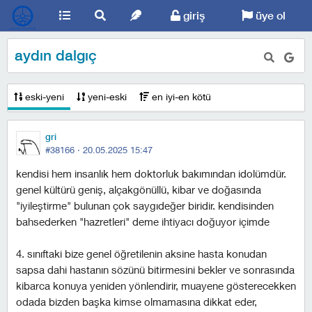
giriş
üye ol
aydın dalgıç
eski-yeni
yeni-eski
en iyi-en kötü
gri
#38166 ·
20.05.2025 15:47
kendisi hem insanlık hem doktorluk bakımından idolümdür.
genel kültürü geniş, alçakgönüllü, kibar ve doğasında
"iyileştirme" bulunan çok saygıdeğer biridir. kendisinden
bahsederken "hazretleri" deme ihtiyacı doğuyor içimde
4. sınıftaki bize genel öğretilenin aksine hasta konudan
sapsa dahi hastanın sözünü bitirmesini bekler ve sonrasında
kibarca konuya yeniden yönlendirir, muayene gösterecekken
odada bizden başka kimse olmamasına dikkat eder,