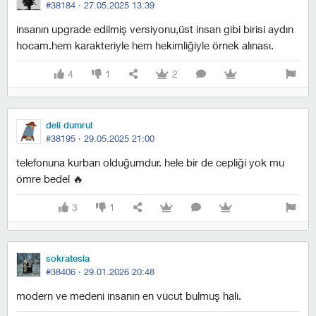
#38184 ·
27.05.2025 13:39
i̇nsanın upgrade edilmiş versiyonu,üst insan gibi birisi aydın
hocam.hem karakteriyle hem hekimliğiyle örnek alınası.
4
1
2
deli dumrul
#38195 ·
29.05.2025 21:00
telefonuna kurban olduğumdur. hele bir de cepliği yok mu
ömre bedel 🔥
3
1
sokratesla
#38406 ·
29.01.2026 20:48
modern ve medeni insanın en vücut bulmuş hali.