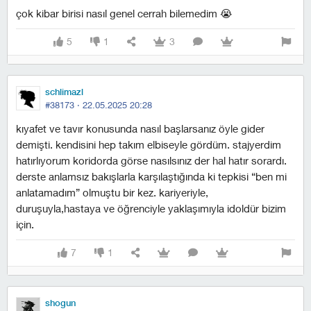
çok kibar birisi nasıl genel cerrah bilemedim 😭
5
1
3
schlimazl
#38173 ·
22.05.2025 20:28
kıyafet ve tavır konusunda nasıl başlarsanız öyle gider
demişti. kendisini hep takım elbiseyle gördüm. stajyerdim
hatırlıyorum koridorda görse nasılsınız der hal hatır sorardı.
derste anlamsız bakışlarla karşılaştığında ki tepkisi “ben mi
anlatamadım” olmuştu bir kez. kariyeriyle,
duruşuyla,hastaya ve öğrenciyle yaklaşımıyla idoldür bizim
için.
7
1
shogun