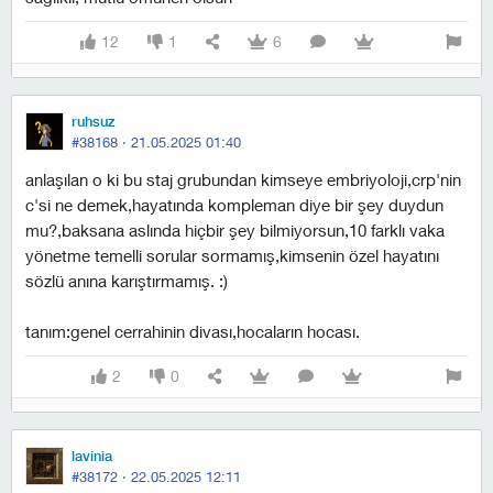
12
1
6
ruhsuz
#38168 ·
21.05.2025 01:40
anlaşılan o ki bu staj grubundan kimseye embriyoloji,crp'nin
c'si ne demek,hayatında kompleman diye bir şey duydun
mu?,baksana aslında hiçbir şey bilmiyorsun,10 farklı vaka
yönetme temelli sorular sormamış,kimsenin özel hayatını
sözlü anına karıştırmamış. :)
tanım:genel cerrahinin divası,hocaların hocası.
2
0
lavinia
#38172 ·
22.05.2025 12:11