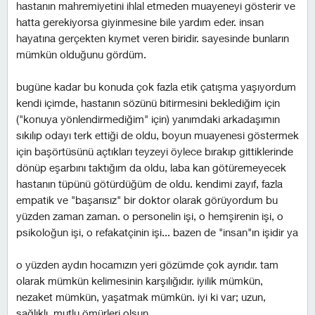
hastanın mahremiyetini ihlal etmeden muayeneyi gösterir ve
hatta gerekiyorsa giyinmesine bile yardım eder. i̇nsan
hayatına gerçekten kıymet veren biridir. sayesinde bunların
mümkün olduğunu gördüm.
bugüne kadar bu konuda çok fazla etik çatışma yaşıyordum
kendi içimde, hastanın sözünü bitirmesini beklediğim için
("konuya yönlendirmediğim" için) yanımdaki arkadaşımın
sıkılıp odayı terk ettiği de oldu, boyun muayenesi göstermek
için başörtüsünü açtıkları teyzeyi öylece bırakıp gittiklerinde
dönüp eşarbını taktığım da oldu, laba kan götüremeyecek
hastanın tüpünü götürdüğüm de oldu. kendimi zayıf, fazla
empatik ve "başarısız" bir doktor olarak görüyordum bu
yüzden zaman zaman. o personelin işi, o hemşirenin işi, o
psikoloğun işi, o refakatçinin işi... bazen de "insan"ın işidir ya
o yüzden aydın hocamızın yeri gözümde çok ayrıdır. tam
olarak mümkün kelimesinin karşılığıdır. i̇yilik mümkün,
nezaket mümkün, yaşatmak mümkün. i̇yi ki var; uzun,
sağlıklı, mutlu ömürleri olsun