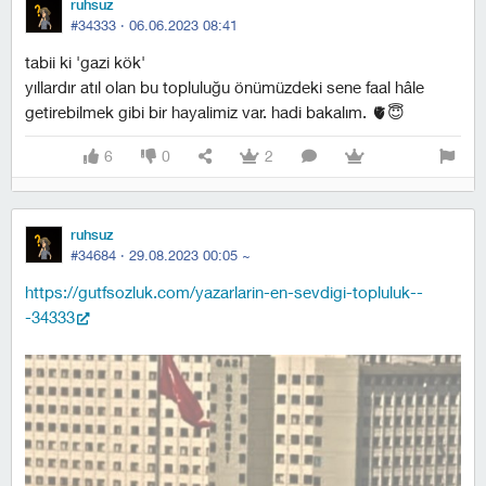
ruhsuz
#34333 ·
06.06.2023 08:41
tabii ki 'gazi kök'
yıllardır atıl olan bu topluluğu önümüzdeki sene faal hâle
getirebilmek gibi bir hayalimiz var. hadi bakalım. 🫀😇
6
0
2
ruhsuz
#34684 ·
29.08.2023 00:05
~
https://gutfsozluk.com/yazarlarin-en-sevdigi-topluluk--
-34333