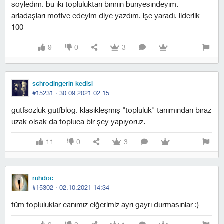
söyledim. bu iki topluluktan birinin bünyesindeyim.
arladaşları motive edeyim diye yazdım. i̇şe yaradı. liderlik
100
9
0
3
schrodingerin kedisi
#15231 ·
30.09.2021 02:15
gütfsözlük gütfblog. klasikleşmiş "topluluk" tanımından biraz
uzak olsak da topluca bir şey yapıyoruz.
11
0
3
ruhdoc
#15302 ·
02.10.2021 14:34
tüm topluluklar canımız ciğerimiz ayrı gayrı durmasınlar :)