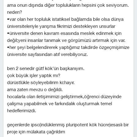
ama onun dışında diğer toplulukların hepsini çok seviyorum.
neden?
•var olan her topluluk istatiksel bağlamda bile olsa dünya
üniversiteleriyle yarışma fikrimizi destekleyen unsurlar
•üniversite denen kavram esasında meslek edinmek için
değil;yeni insanlar tanımak ve görgümüzü artırmak için var.
•her şeyi belgelendirerek yaptığımız takdirde özgeçmişimize
üniversite sayfasından atıf verebiliyoruz.
ben 2 senedir gütf kök'ün başkanıyım.
çok büyük işler yaptık mı?
dürüstlükle söyleyebilirim ki:hayır.
ama zaten mevzu o değildi.
hocalarla olan iletişimimizi geliştirmek,öğrenci düzeyinde
çalişma yapabilmek ve farkındalık oluşturmak temel
hedeflerimizdi.
geçenlerde ipsc(indüklenmiş pluripotent kök hücre)esaslı bir
proje için mülakata çağrıldım