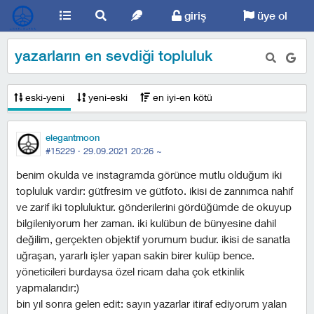
giriş
üye ol
yazarların en sevdiği topluluk
eski-yeni
yeni-eski
en iyi-en kötü
elegantmoon
#15229 ·
29.09.2021 20:26
~
benim okulda ve instagramda görünce mutlu olduğum iki
topluluk vardır: gütfresim ve gütfoto. i̇kisi de zannımca nahif
ve zarif iki topluluktur. gönderilerini gördüğümde de okuyup
bilgileniyorum her zaman. i̇ki kulübun de bünyesine dahil
değilim, gerçekten objektif yorumum budur. i̇kisi de sanatla
uğraşan, yararlı işler yapan sakin birer kulüp bence.
yöneticileri burdaysa özel ricam daha çok etkinlik
yapmalarıdır:)
bin yıl sonra gelen edit: sayın yazarlar itiraf ediyorum yalan