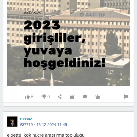
6
0
ruhsuz
#37719 ·
15.12.2024 11:45
~
elbette 'kök hücre araştırma topluluğu'