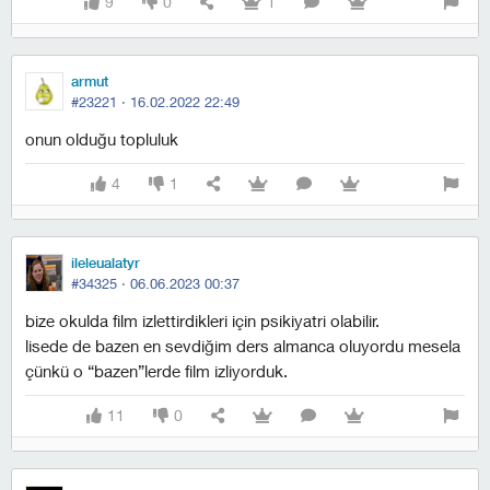
9
0
1
armut
#23221 ·
16.02.2022 22:49
onun olduğu topluluk
4
1
ileleualatyr
#34325 ·
06.06.2023 00:37
bize okulda film izlettirdikleri için psikiyatri olabilir.
lisede de bazen en sevdiğim ders almanca oluyordu mesela
çünkü o “bazen”lerde film izliyorduk.
11
0