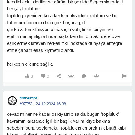
kendini anlat dediler ve dürüst bir şekilde özgeçmişimdeki
her şeyi anlattım.
topluluğu yeniden kurarkenki maksadımı anlattım ve bu
tutumum hocanın daha çok hoşuna gitti.
çünkü zaten klinisyen olmak için yetiştirilen biriyim ve
eğitimimin ağırlıği altında başta kendim olmak üzere bize
eşlik etmek isteyen herkesi fikri noktada dünyaya entegre
etme çabam esas kıymetli olandı.
herkesin ellerine sağlık.
3
0
fihtheinfpt
#37752 ·
24.12.2024 16:38
cevabım her ne kadar psikiyatri olsa da bugün 'topluluk'
kavramını aratarak ilgili bir başlık var mı diye bakma
sebebim şunu söylemekti: topluluk işleri preklinik bittiği gibi
bitmeli. stajlarda gerçekten çok yorucu oluyor