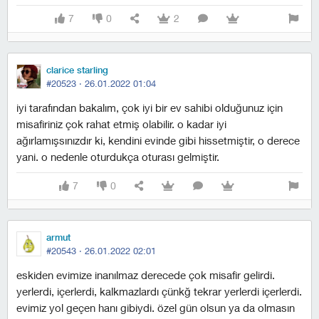
7
0
2
clarice starling
#20523 ·
26.01.2022 01:04
iyi tarafından bakalım, çok iyi bir ev sahibi olduğunuz için
misafiriniz çok rahat etmiş olabilir. o kadar iyi
ağırlamışsınızdır ki, kendini evinde gibi hissetmiştir, o derece
yani. o nedenle oturdukça oturası gelmiştir.
7
0
armut
#20543 ·
26.01.2022 02:01
eskiden evimize inanılmaz derecede çok misafir gelirdi.
yerlerdi, içerlerdi, kalkmazlardı çünkğ tekrar yerlerdi içerlerdi.
evimiz yol geçen hanı gibiydi. özel gün olsun ya da olmasın