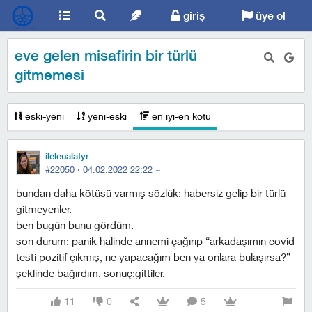
giriş
üye ol
eve gelen misafirin bir türlü
gitmemesi
eski-yeni
yeni-eski
en iyi-en kötü
ileleualatyr
#22050 ·
04.02.2022 22:22
~
bundan daha kötüsü varmış sözlük: habersiz gelip bir türlü
gitmeyenler.
ben bugün bunu gördüm.
son durum: panik halinde annemi çağırıp “arkadaşımın covid
testi pozitif çıkmış, ne yapacağım ben ya onlara bulaşırsa?”
şeklinde bağırdım. sonuç:gittiler.
11
0
5