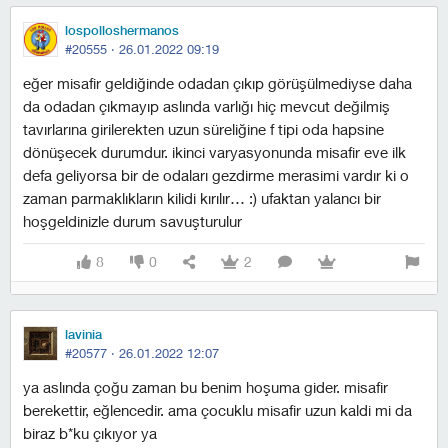
lospolloshermanos
#20555 ·
26.01.2022 09:19
eğer misafir geldiğinde odadan çıkıp görüşülmediyse daha
da odadan çıkmayıp aslında varlığı hiç mevcut değilmiş
tavırlarına girilerekten uzun süreliğine f tipi oda hapsine
dönüşecek durumdur. i̇kinci varyasyonunda misafir eve ilk
defa geliyorsa bir de odaları gezdirme merasimi vardır ki o
zaman parmaklıkların kilidi kırılır… :) ufaktan yalancı bir
hoşgeldinizle durum savuşturulur
8
0
2
lavinia
#20577 ·
26.01.2022 12:07
ya aslında çoğu zaman bu benim hoşuma gider. misafir
berekettir, eğlencedir. ama çocuklu misafir uzun kaldi mi da
biraz b*ku çıkıyor ya