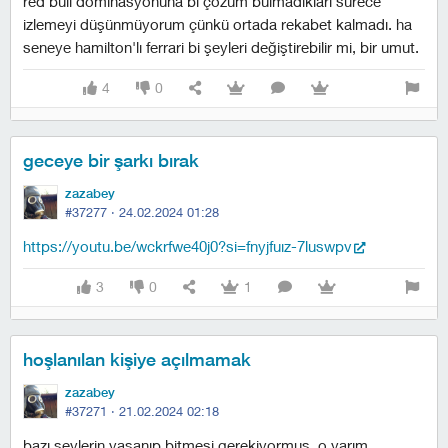
red bull dominasyonuna bi çözüm bulmadıkları sürece
izlemeyi düşünmüyorum çünkü ortada rekabet kalmadı. ha
seneye hamilton'lı ferrari bi şeyleri değiştirebilir mi, bir umut.
4
0
geceye bir şarkı bırak
zazabey
#37277 ·
24.02.2024 01:28
https://youtu.be/wckrfwe40j0?si=fnyjfuiz-7luswpv
3
0
1
hoşlanılan kişiye açılmamak
zazabey
#37271 ·
21.02.2024 02:18
bazı şeylerin yaşanıp bitmesi gerekiyormuş. o yarım