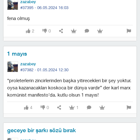
zazabey
#37395 ·
06.05.2024 16:03
fena olmuş
2
0
1 mayıs
zazabey
#37382 ·
01.05.2024 12:30
“proleterlerin zincirlerinden başka yitirecekleri bir şey yoktur.
oysa kazanacakları koskoca bir dünya vardır” der karl marx
komünist manifesto'da. kutlu olsun 1 mayıs!
4
0
1
geceye bir şarkı sözü bırak