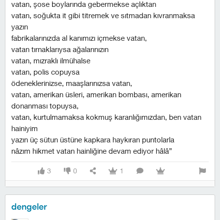
vatan, şose boylarında gebermekse açlıktan
vatan, soğukta it gibi titremek ve sıtmadan kıvranmaksa
yazın
fabrikalarınızda al kanımızı içmekse vatan,
vatan tırnaklarıysa ağalarınızın
vatan, mızraklı ilmühalse
vatan, polis copuysa
ödeneklerinizse, maaşlarınızsa vatan,
vatan, amerikan üsleri, amerikan bombası, amerikan
donanması topuysa,
vatan, kurtulmamaksa kokmuş karanlığımızdan, ben vatan
hainiyim
yazın üç sütun üstüne kapkara haykıran puntolarla
nâzım hikmet vatan hainliğine devam ediyor hâlâ”
3
0
1
dengeler