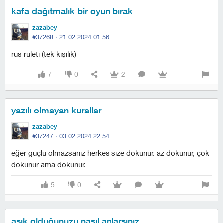
kafa dağıtmalık bir oyun bırak
zazabey
#37268 ·
21.02.2024 01:56
rus ruleti (tek kişilik)
7
0
2
yazılı olmayan kurallar
zazabey
#37247 ·
03.02.2024 22:54
eğer güçlü olmazsanız herkes size dokunur. az dokunur, çok
dokunur ama dokunur.
5
0
aşık olduğunuzu nasıl anlarsınız