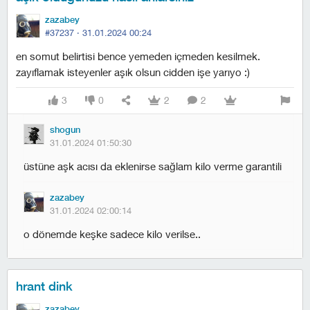
zazabey
#37237 ·
31.01.2024 00:24
en somut belirtisi bence yemeden içmeden kesilmek.
zayıflamak isteyenler aşık olsun cidden işe yarıyo :)
3
0
2
2
shogun
31.01.2024 01:50:30
üstüne aşk acısı da eklenirse sağlam kilo verme garantili
zazabey
31.01.2024 02:00:14
o dönemde keşke sadece kilo verilse..
hrant dink
zazabey