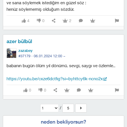
ve sana söylemek istediğim en güzel söz :
henüz söylememiş olduğum sözdür.
4
0
2
azer bülbül
zazabey
#37179 ·
06.01.2024 12:00
~
babanın bugün ölüm yıl dönümü. sevgi, saygı ve özlemle..
https://youtu.be/cxze6dctfig?si=byhttcy6k-ncno2x
0
0
/
5
neden bekliyorsun?