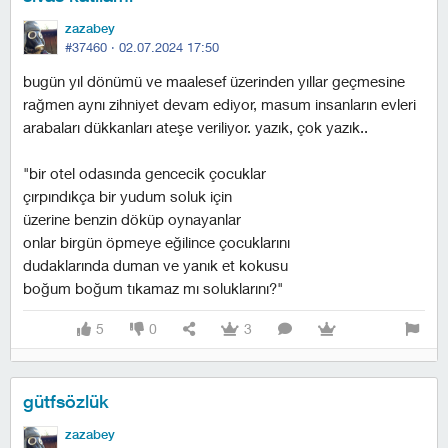
zazabey
#37460 ·
02.07.2024 17:50
bugün yıl dönümü ve maalesef üzerinden yıllar geçmesine
rağmen aynı zihniyet devam ediyor, masum insanların evleri
arabaları dükkanları ateşe veriliyor. yazık, çok yazık..
"bir otel odasında gencecik çocuklar
çırpındıkça bir yudum soluk için
üzerine benzin döküp oynayanlar
onlar birgün öpmeye eğilince çocuklarını
dudaklarında duman ve yanık et kokusu
boğum boğum tıkamaz mı soluklarını?"
5
0
3
gütfsözlük
zazabey