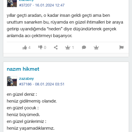
#37207 ·
16.01.2024 12:47
yıllar geçti aradan, o kadar insan geldi geçti ama ben
unuttum sanarken bu, rüyamda en güzel ihtimalleri bir araya
getirip uyandığımda “neden” diye düşündürterek gerçek
anlamda acı çektirmeyi başarıyor.
4
0
1
nazım hikmet
zazabey
#37186 ·
08.01.2024 03:51
en güzel deniz :
henüz gidilmemiş olanıdır.
en güzel çocuk :
henüz büyümedi.
en güzel günlerimiz :
henüz yaşamadıklarımız.