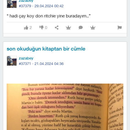
zazabey
#37379 ·
29.04.2024 00:42
“ hadi çay koy don ritchie yine buradayım..”
2
0
son okuduğun kitaptan bir cümle
zazabey
#37371 ·
21.04.2024 04:36