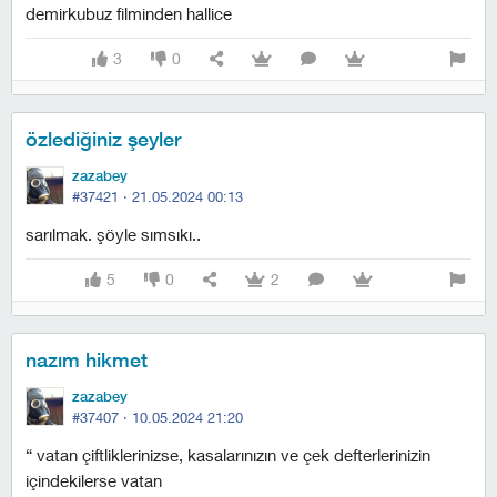
demirkubuz filminden hallice
3
0
özlediğiniz şeyler
zazabey
#37421 ·
21.05.2024 00:13
sarılmak. şöyle sımsıkı..
5
0
2
nazım hikmet
zazabey
#37407 ·
10.05.2024 21:20
“ vatan çiftliklerinizse, kasalarınızın ve çek defterlerinizin
içindekilerse vatan