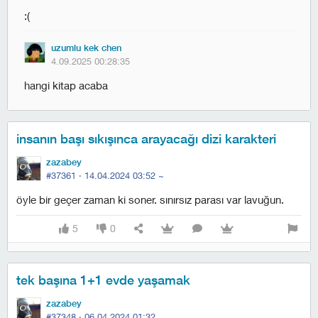
:(
uzumlu kek chen
4.09.2025 00:28:35
hangi kitap acaba
insanın başı sıkışınca arayacağı dizi karakteri
zazabey
#37361 ·
14.04.2024 03:52
~
öyle bir geçer zaman ki soner. sınırsız parası var lavuğun.
5
0
tek başına 1+1 evde yaşamak
zazabey
#37348 ·
06.04.2024 01:32