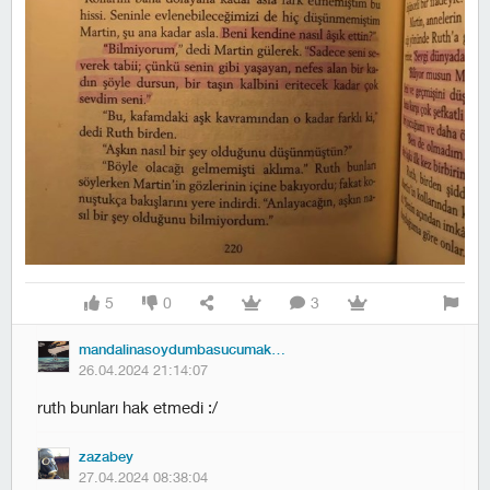
5
0
3
mandalinasoydumbasucumakoydum
26.04.2024 21:14:07
ruth bunları hak etmedi :/
zazabey
27.04.2024 08:38:04