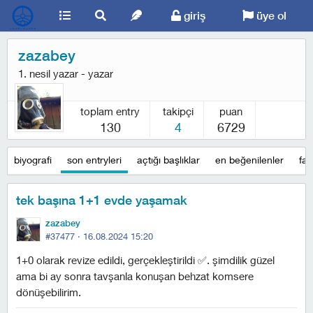
giriş
üye ol
zazabey
1. nesil yazar - yazar
toplam entry
takipçi
puan
130
4
6729
biyografi
son entryleri
açtığı başlıklar
en beğenilenler
fav
tek başına 1+1 evde yaşamak
zazabey
#37477 ·
16.08.2024 15:20
1+0 olarak revize edildi, gerçekleştirildi ✅. şimdilik güzel
ama bi ay sonra tavşanla konuşan behzat komsere
dönüşebilirim.