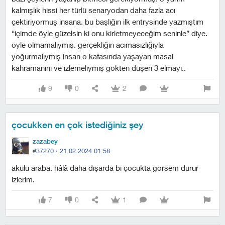
kalmışlık hissi her türlü senaryodan daha fazla acı
çektiriyormuş insana. bu başlığın ilk entrysinde yazmıştım
“içimde öyle güzelsin ki onu kirletmeyeceğim seninle” diye.
öyle olmamalıymış. gerçekliğin acımasızlığıyla
yoğurmalıymış insan o kafasında yaşayan masal
kahramanını ve izlemeliymiş gökten düşen 3 elmayı..
9
0
2
çocukken en çok istediğiniz şey
zazabey
#37270 ·
21.02.2024 01:58
akülü araba. hâlâ daha dışarda bi çocukta görsem durur
izlerim.
7
0
1