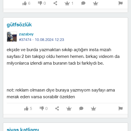
6
0
1
gütfsözlük
zazabey
#37474 ·
10.08.2024 12:23
ekşide ve burda yazmaktan sıkılıp açtığım insta mizah
sayfası 2 bin takipçi oldu hemen hemen. birkaç videom da
milyonlarca izlendi ama buranın tadı bi farklıydı be.
not: reklam olmasın diye buraya yazmıyom sayfayı ama
merak eden varsa sorabilir özelden
5
0
sivas katliamı