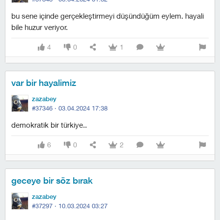
bu sene içinde gerçekleştirmeyi düşündüğüm eylem. hayali
bile huzur veriyor.
4
0
1
var bir hayalimiz
zazabey
#37346 ·
03.04.2024 17:38
demokratik bir türkiye..
6
0
2
geceye bir söz bırak
zazabey
#37297 ·
10.03.2024 03:27