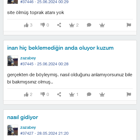
#37446 ·
25.06.2024 00:29
site ölmüş toprak atanı yok
3
0
2
inan hiç beklemediğin anda oluyor kuzum
zazabey
#37445 ·
25.06.2024 00:28
gerçekten de böyleymiş. nasıl olduğunu anlamıyorsunuz bile
bi bakmışsınız olmuş..
2
0
1
nasıl gidiyor
zazabey
#37427 ·
28.05.2024 21:20