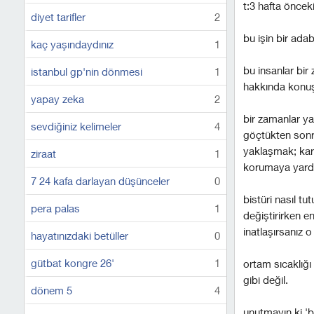
t:3 hafta önce
diyet tarifler
2
bu işin bir adab
kaç yaşındaydınız
1
bu insanlar bir 
istanbul gp'nin dönmesi
1
hakkında konuşa
yapay zeka
2
bir zamanlar y
sevdiğiniz kelimeler
4
göçtükten sonra
yaklaşmak; karş
ziraat
1
korumaya yardı
7 24 kafa darlayan düşünceler
0
bistüri nasıl tu
pera palas
1
değiştirirken 
i̇natlaşırsanız o
hayatınızdaki betüller
0
gütbat kongre 26'
1
ortam sıcaklığ
gibi değil.
dönem 5
4
unutmayın ki 'bur