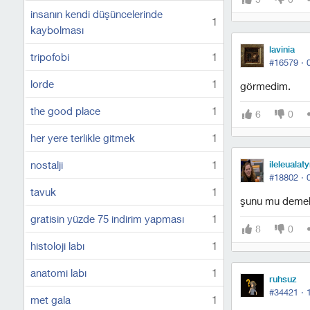
insanın kendi düşüncelerinde
1
kaybolması
lavinia
tripofobi
1
#16579 ·
lorde
1
görmedim.
the good place
1
6
0
her yere terlikle gitmek
1
nostalji
1
ileleualaty
#18802 ·
tavuk
1
şunu mu demek 
gratisin yüzde 75 indirim yapması
1
8
0
histoloji labı
1
anatomi labı
1
ruhsuz
#34421 ·
met gala
1