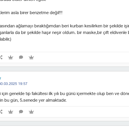
lerim asla birer benzetme değil!!!
asından ağlamayı bıraktığımdan beri kurban kesilirken bir şekilde iş
ganlarla da bir şekilde haşır neşir oldum. bir maske,bir çift eldivenl
bilir.)
r
30.03.2025 19:57
si için genelde tıp fakültesi ilk yılı bu günü içermekte olup ben ve dö
in bu gün, 5.senede yer almaktadır.