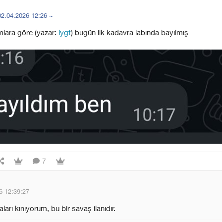
02.04.2026 12:26
~
mlara göre (yazar:
lygt
) bugün ilk kadavra labında bayılmış
7
6 12:39:27
aları kınıyorum, bu bir savaş ilanıdır.