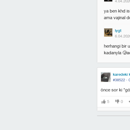
4.04.202
ya ben khd i
ama vajinal d
lygt
6.04.202
herhangi bir 
kadarıyla 🥲
karedeki 
#38522 ·
önce sor ki "gör
5
0