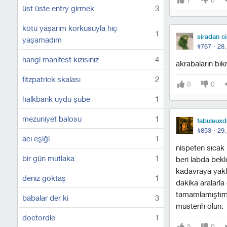
üst üste entry girmek
3
kötü yaşarım korkusuyla hiç
1
siradan c
yaşamadım
#767 ·
28.
hangi manifest kızısınız
4
akrabaların b
fitzpatrick skalası
2
8
0
halkbank uydu şube
1
mezuniyet balosu
1
fabuleuxd
#853 ·
29.
acı eşiği
1
nispeten sıcak
bir gün mutlaka
1
beri labda bekl
kadavraya yakl
deniz göktaş
1
dakika aralarl
tamamlamıştım.
babalar der ki
3
müsterih olun.
doctordle
1
5
0