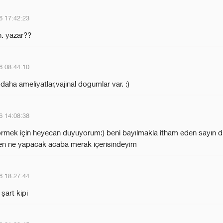
6 17:42:23
n. yazar??
6 08:44:10
daha ameliyatlar,vajinal dogumlar var. :)
6 14:08:38
örmek için heyecan duyuyorum:) beni bayılmakla itham eden sayın d
en ne yapacak acaba merak içerisindeyim
6 18:27:44
 şart kipi