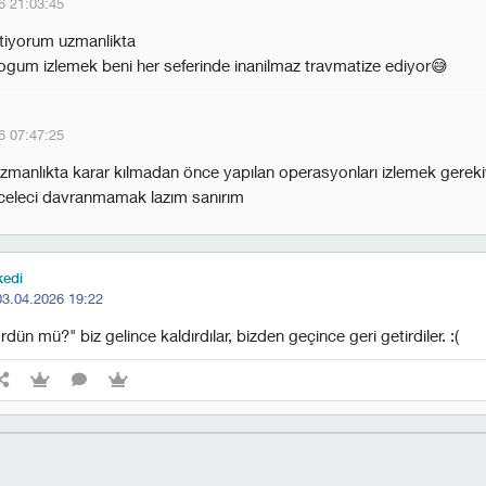
6 21:03:45
stiyorum uzmanlikta
ogum izlemek beni her seferinde inanilmaz travmatize ediyor😅
6 07:47:25
uzmanlıkta karar kılmadan önce yapılan operasyonları izlemek gerek
aceleci davranmamak lazım sanırım
kedi
03.04.2026 19:22
dün mü?" biz gelince kaldırdılar, bizden geçince geri getirdiler. :(