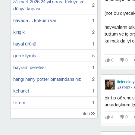
31 mart 2026 24 yıl sonra türkiye ve
2
dünya kupası
(not:bu diyecek
havada ... kokusu var
1
hayvanların ark
kırışık
2
tuttum ve iç or
kalmak da iyi ola
hayal ürünü
1
gerekliymiş
5
6
0
bayram şerefesi
1
hangi harry potter binasındansınız
2
ileleualaty
#37962 ·
kehanet
1
bir tıp öğrenci
totem
1
arkadaşlarım iç
ileri
4
0