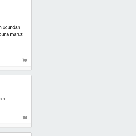
in ucundan
e buna maruz
nem