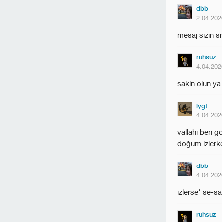
dbb
2.04.202
mesaj sizin s
ruhsuz
4.04.202
sakin olun ya 
lygt
4.04.202
vallahi ben g
doğum izlerk
dbb
4.04.202
izlerse* se-sa
ruhsuz