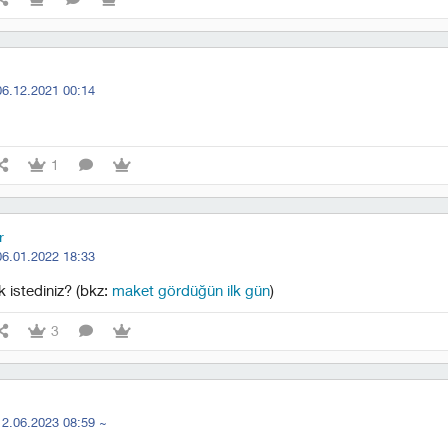
06.12.2021 00:14
1
r
06.01.2022 18:33
istediniz? (bkz:
maket gördüğün ilk gün
)
3
12.06.2023 08:59
~