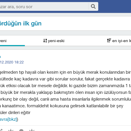
rdüğün ilk gün
yeni
yeni-eski
en iyi-en 
n
12.2020 18:22
 gelmeden tıp hayali olan kesim için en büyük merak konularından birid
akültede kaç kadavra var gibi sorular sorulur, fakat gerçekte kadavr
ük etkisi olacak bir mesele değildir. ki gazide bizim zamanımızda 1 ta
üyük bir merakla yaklaşıp bakmıştım ölen insan için üzülüyorsun f
kunç bir olay değil, canlı ama hasta insanlarla ilgilenmek sorumlu
kanaatimce. formaldehit kokusuna gelirsek katlanılabilir bir şey
er dirileri eğitir
avra[bkz]
)