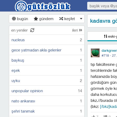
bugün
gündem
keşfet
kadavra gö
en yeniler
ileri
eski-
nucleus
2
gece yatmadan akla gelenler
1
darkgree
#718 ·
27.
baykuş
1
tıp fakültesine
eşek
1
tercihlerinde f
hafızanızda büy
uyku
2
gördüğüm gün b
görmek öyle kor
unpopular opinion
14
daha korkutucu 
bkz.//burada ölül
nato ankarası
1
(bkz:
[/bkz]kad
şehri tanımak
1
7
0