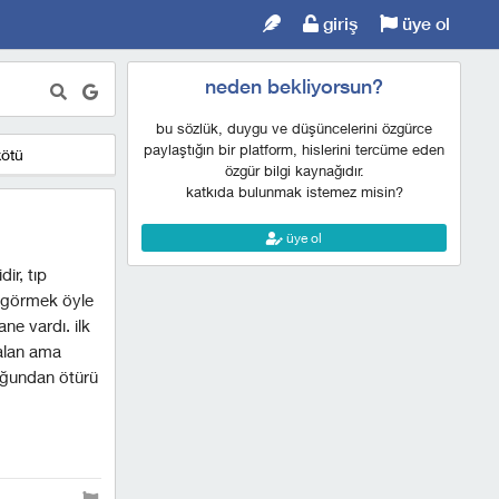
giriş
üye ol
neden bekliyorsun?
bu sözlük, duygu ve düşüncelerini özgürce
paylaştığın bir platform, hislerini tercüme eden
kötü
özgür bilgi kaynağıdır.
katkıda bulunmak istemez misin?
üye ol
ir, tıp
a görmek öyle
ne vardı. ilk
alan ama
luğundan ötürü