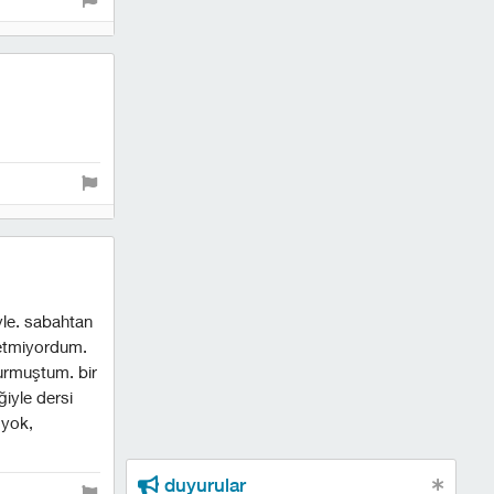
yle. sabahtan
setmiyordum.
urmuştum. bir
iyle dersi
 yok,
duyurular