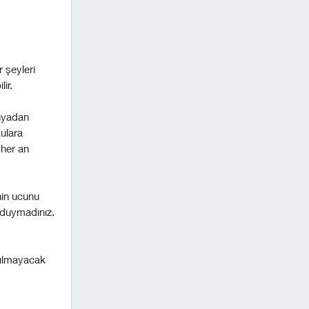
r şeyleri
ir.
ünyadan
ulara
 her an
inin ucunu
 duymadınız.
nılmayacak