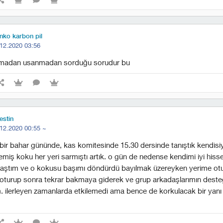
inko karbon pil
12.2020 03:56
ıkmadan usanmadan sorduğu sorudur bu
estin
12.2020 00:55
~
 bir bahar gününde, kas komitesinde 15.30 dersinde tanıştık kendisi
emiş koku her yeri sarmıştı artık. o gün de nedense kendimi iyi his
aştım ve o kokusu başımı döndürdü bayılmak üzereyken yerime ot
a oturup sonra tekrar bakmaya giderek ve grup arkadaşlarımın desteğ
 ilerleyen zamanlarda etkilemedi ama bence de korkulacak bir yanı