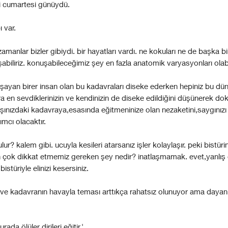
ki cumartesi günüydü.
ı var.
zamanlar bizler gibiydi. bir hayatları vardı. ne kokuları ne de başka bi
biliriz. konuşabileceğimiz şey en fazla anatomik varyasyonları olabil
aşayan birer insan olan bu kadavraları diseke ederken hepiniz bu d
 en sevdiklerinizin ve kendinizin de diseke edildiğini düşünerek dok
ınızdaki kadavraya,esasında eğitmeninize olan nezaketini,saygınızı
mcı olacaktır.
tulur? kalem gibi. ucuyla kesileri atarsanız işler kolaylaşır. peki bistür
en çok dikkat etmemiz gereken şey nedir? i̇natlaşmamak. evet,yanlış
 bistüriyle elinizi kesersiniz.
ı ve kadavranın havayla teması arttıkça rahatsız olunuyor ama daya
ada ölüler dirileri eğitir.'