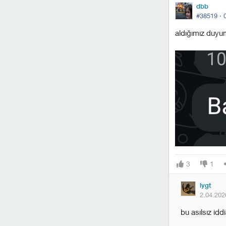
dbb
#38519 ·
aldığımız duyu
3
1
lygt
2.04.202
bu asılsız iddi