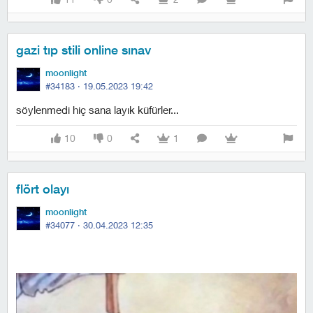
gazi tıp stili online sınav
moonlight
#34183 ·
19.05.2023 19:42
söylenmedi hiç sana layık küfürler...
10
0
1
flört olayı
moonlight
#34077 ·
30.04.2023 12:35