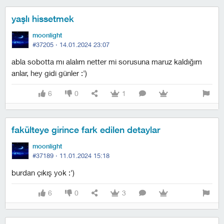
yaşlı hissetmek
moonlight
#37205 ·
14.01.2024 23:07
abla sobotta mı alalım netter mi sorusuna maruz kaldığım
anlar, hey gidi günler :')
6
0
1
fakülteye girince fark edilen detaylar
moonlight
#37189 ·
11.01.2024 15:18
burdan çıkış yok :')
6
0
3