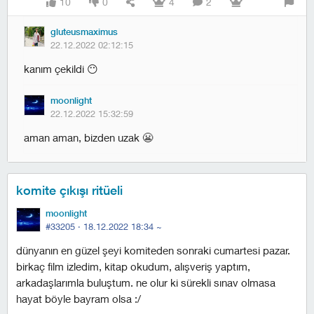
10
0
4
2
gluteusmaximus
22.12.2022 02:12:15
kanım çekildi 😶
moonlight
22.12.2022 15:32:59
aman aman, bizden uzak 😬
komite çıkışı ritüeli
moonlight
#33205 ·
18.12.2022 18:34
~
dünyanın en güzel şeyi komiteden sonraki cumartesi pazar.
birkaç film izledim, kitap okudum, alışveriş yaptım,
arkadaşlarımla buluştum. ne olur ki sürekli sınav olmasa
hayat böyle bayram olsa :/