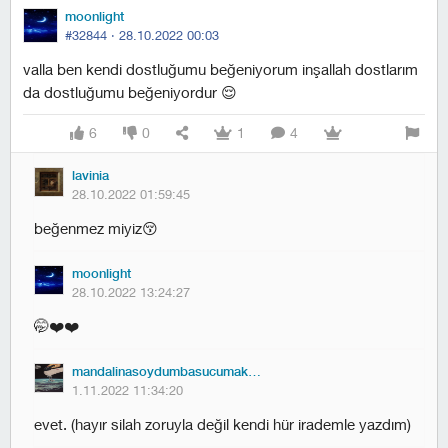
moonlight
#32844 ·
28.10.2022 00:03
valla ben kendi dostluğumu beğeniyorum inşallah dostlarım
da dostluğumu beğeniyordur 😌
6
0
1
4
lavinia
28.10.2022 01:59:45
beğenmez miyiz😚
moonlight
28.10.2022 13:24:27
🤭❤️❤️
mandalinasoydumbasucumakoydum
1.11.2022 11:34:20
evet. (hayır silah zoruyla değil kendi hür irademle yazdım)