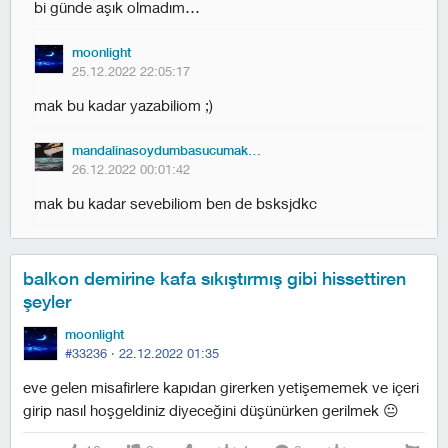
bi günde aşık olmadım…
moonlight
25.12.2022 22:05:17
mak bu kadar yazabiliom ;)
mandalinasoydumbasucumakoydum
26.12.2022 00:01:42
mak bu kadar sevebiliom ben de bsksjdkc
balkon demirine kafa sıkıştırmış gibi hissettiren
şeyler
moonlight
#33236 ·
22.12.2022 01:35
eve gelen misafirlere kapıdan girerken yetişememek ve içeri
girip nasıl hoşgeldiniz diyeceğini düşünürken gerilmek 😐