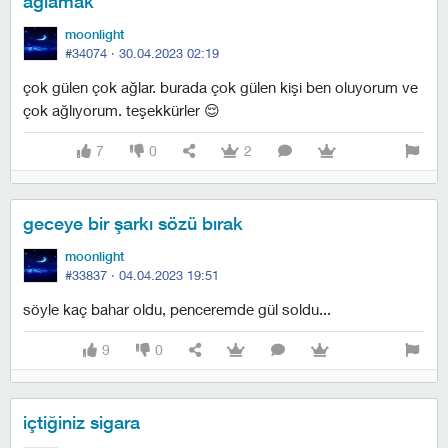
ağlamak
moonlight
#34074 ·
30.04.2023 02:19
çok gülen çok ağlar. burada çok gülen kişi ben oluyorum ve
çok ağlıyorum. teşekkürler 😌
7
0
2
geceye bir şarkı sözü bırak
moonlight
#33837 ·
04.04.2023 19:51
söyle kaç bahar oldu, penceremde gül soldu...
9
0
içtiğiniz sigara