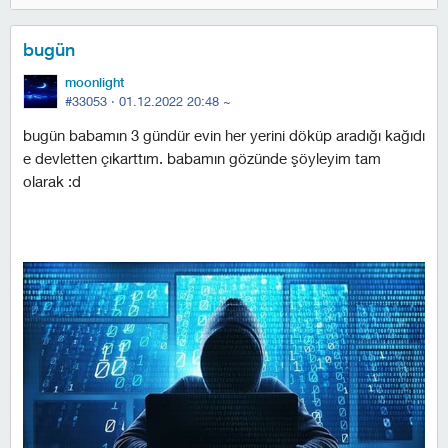
bugün
moonlight
#33053 ·
01.12.2022 20:48
~
bugün babamın 3 gündür evin her yerini döküp aradığı kağıdı
e devletten çıkarttım. babamın gözünde şöyleyim tam
olarak :d