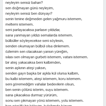
neyleyim sensiz baharı?
sen doğmayan günü neyleyim,
neyleyim sensiz ben dünyayı?
senin tenine değmeden gelen yağmuru istemem,
meltemi istemem.
seni parlayacaksa parlasın yıldızlar,
sana yanmayan yıldızı semalarda istemem.
bülbüller söyleyecekse seni söylesin,
senden okumayan bülbül olsa dinlemem.
özlemim sen olacaksan yansın yüreğim,
sılası sen olmayan gurbeti istemem, vatanı istemem.
bir ateş yakacaksa beni kalbimden,
senin aşkının ateşi yaksın,
senden gayrı başka bir aşkla kül olursa kalbim,
bu kalbi istemem, ateşi istemem, koru istemem.
seni göremediğim vahalar bedevilerin olsun,
ben senin çölünü isterim, suyu istemem.
sana çıkacaksa durmaz yürürüm,
sonu sen çıkmayan yönü istemem, yolu istemem.
ben gönüllü bir köleyim, kulağımda küpem.