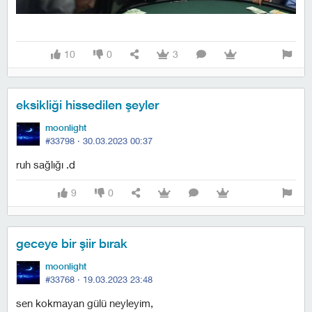
10
0
3
eksikliği hissedilen şeyler
moonlight
#33798 ·
30.03.2023 00:37
ruh sağlığı .d
9
0
geceye bir şiir bırak
moonlight
#33768 ·
19.03.2023 23:48
sen kokmayan gülü neyleyim,