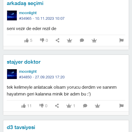
arkadaş seçimi
moonlight
#34965 ·
10.11.2023 10:07
seni vezir de eder rezil de
5
0
stajyer doktor
moonlight
#34850 ·
27.09.2023 17:20
tek kelimeyle anlatacak olsam yorucu derdim ve sanırım
hayatımın geri kalanına minik bir adım bu :')
11
0
1
d3 tavsiyesi