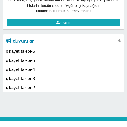
bu sözlük, duygu ve düşüncelerini özgürce paylaştığın bir platform,
hislerini tercüme eden özgür bilgi kaynağıdır.
katkıda bulunmak istemez misin?
üye ol
duyurular
şikayet talebi-6
şikayet talebi-5
şikayet talebi-4
şikayet talebi-3
şikayet talebi-2