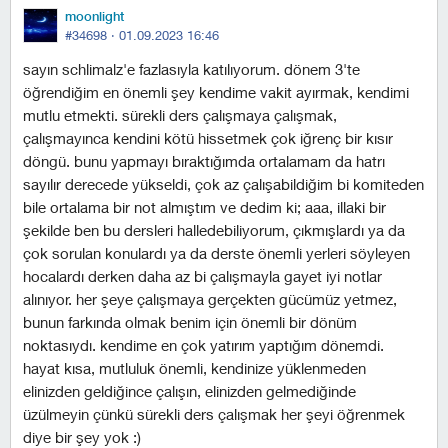
moonlight
#34698 ·
01.09.2023 16:46
sayın schlimalz'e fazlasıyla katılıyorum. dönem 3'te
öğrendiğim en önemli şey kendime vakit ayırmak, kendimi
mutlu etmekti. sürekli ders çalışmaya çalışmak,
çalışmayınca kendini kötü hissetmek çok iğrenç bir kısır
döngü. bunu yapmayı bıraktığımda ortalamam da hatrı
sayılır derecede yükseldi, çok az çalışabildiğim bi komiteden
bile ortalama bir not almıştım ve dedim ki; aaa, illaki bir
şekilde ben bu dersleri halledebiliyorum, çıkmışlardı ya da
çok sorulan konulardı ya da derste önemli yerleri söyleyen
hocalardı derken daha az bi çalışmayla gayet iyi notlar
alınıyor. her şeye çalışmaya gerçekten gücümüz yetmez,
bunun farkında olmak benim için önemli bir dönüm
noktasıydı. kendime en çok yatırım yaptığım dönemdi.
hayat kısa, mutluluk önemli, kendinize yüklenmeden
elinizden geldiğince çalışın, elinizden gelmediğinde
üzülmeyin çünkü sürekli ders çalışmak her şeyi öğrenmek
diye bir şey yok :)