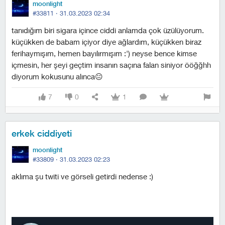
moonlight
#33811 ·
31.03.2023 02:34
tanıdığım biri sigara içince ciddi anlamda çok üzülüyorum.
küçükken de babam içiyor diye ağlardım, küçükken biraz
ferihaymışım, hemen bayılırmışım :') neyse bence kimse
içmesin, her şeyi geçtim insanın saçına falan siniyor ööğğhh
diyorum kokusunu alınca😐
7
0
1
erkek ciddiyeti
moonlight
#33809 ·
31.03.2023 02:23
aklıma şu twiti ve görseli getirdi nedense :)