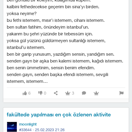
kalbini fethedecekse geçerim bin sina'yı birden.
yoksa neyime?
bu fethi istemem, mısır'ı istemem, cihanı istemem.
ben sultan fatihim, önündeyim i̇stanbul'un.
yakarım bu şehri yüzünde bir tebessüm için.
yoksa gül yüzünü güldürmeyen sultanlığı istemem,
i̇stanbul'u istemem.
ben bir garip yunusum, yazdığım sensin, yandığım sen.
senden gayrı bir aşka ben kalemi istemem, kağıdı istemem.
ben senin ümmetinim, sensin benim efendim.
senden gayrı, senden başka efendi istemem, sevgili
istemem, istemem…
6
0
3
fakültede yapılması en çok özlenen aktivite
moonlight
#33644 ·
25.02.2023 21:26