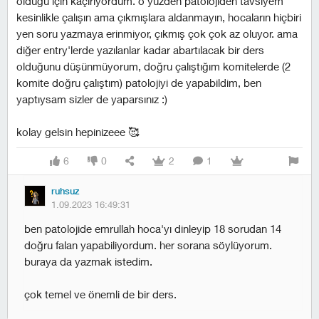
olduğu için kaçırıyordum. o yüzden patolojiden tavsiyem
kesinlikle çalışın ama çıkmışlara aldanmayın, hocaların hiçbiri
yen soru yazmaya erinmiyor, çıkmış çok çok az oluyor. ama
diğer entry'lerde yazılanlar kadar abartılacak bir ders
olduğunu düşünmüyorum, doğru çalıştığım komitelerde (2
komite doğru çalıştım) patolojiyi de yapabildim, ben
yaptıysam sizler de yaparsınız :)
kolay gelsin hepinizeee 🥰
6
0
2
1
ruhsuz
1.09.2023 16:49:31
ben patolojide emrullah hoca'yı dinleyip 18 sorudan 14
doğru falan yapabiliyordum. her sorana söylüyorum.
buraya da yazmak istedim.
çok temel ve önemli de bir ders.