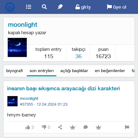
giriş
üye ol
moonlight
kapalı hesap yazar
toplam entry
takipçi
puan
115
36
16723
biyografi
son entryleri
açtığı başlıklar
en beğenilenler
fav
insanın başı sıkışınca arayacağı dizi karakteri
moonlight
#37355 ·
12.04.2024 01:23
hmym-barney
3
0