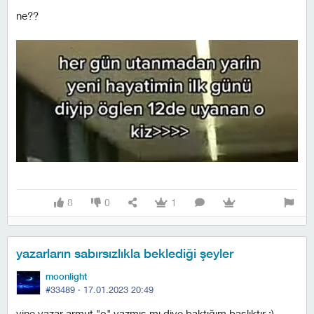
ne??
8
0
1
yazarların sabırsızlıkla beklediği şeyler
moonlight
#33489 ·
17.01.2023 20:49
yine yazar armut "o" yazmış mı diye baktığım başlıktır :)