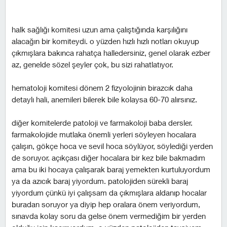
halk sağlığı komitesi uzun ama çalıştığında karşılığını
alacağın bir komiteydi. o yüzden hızlı hızlı notları okuyup
çıkmışlara bakınca rahatça halledersiniz, genel olarak ezber
az, genelde sözel şeyler çok, bu sizi rahatlatıyor.
hematoloji komitesi dönem 2 fizyolojinin birazcık daha
detaylı hali, anemileri bilerek bile kolaysa 60-70 alırsınız.
diğer komitelerde patoloji ve farmakoloji baba dersler.
farmakolojide mutlaka önemli yerleri söyleyen hocalara
çalışın, gökçe hoca ve sevil hoca söylüyor, söylediği yerden
de soruyor. açıkçası diğer hocalara bir kez bile bakmadım
ama bu iki hocaya çalışarak baraj yemekten kurtuluyordum
ya da azıcık baraj yiyordum. patolojiden sürekli baraj
yiyordum çünkü iyi çalışsam da çıkmışlara aldanıp hocalar
buradan soruyor ya diyip hep oralara önem veriyordum,
sınavda kolay soru da gelse önem vermediğim bir yerden