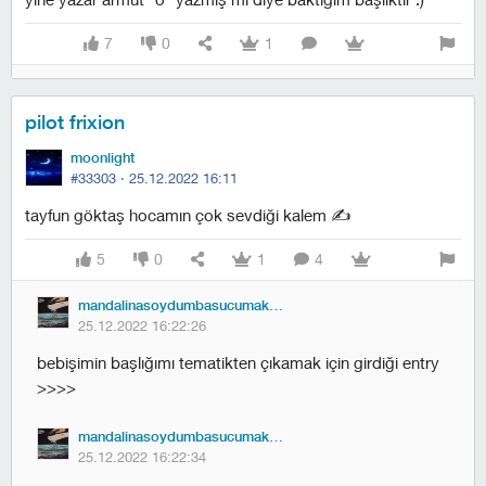
7
0
1
pilot frixion
moonlight
#33303 ·
25.12.2022 16:11
tayfun göktaş hocamın çok sevdiği kalem ✍️
5
0
1
4
mandalinasoydumbasucumakoydum
25.12.2022 16:22:26
bebişimin başlığımı tematikten çıkamak için girdiği entry
>>>>
mandalinasoydumbasucumakoydum
25.12.2022 16:22:34