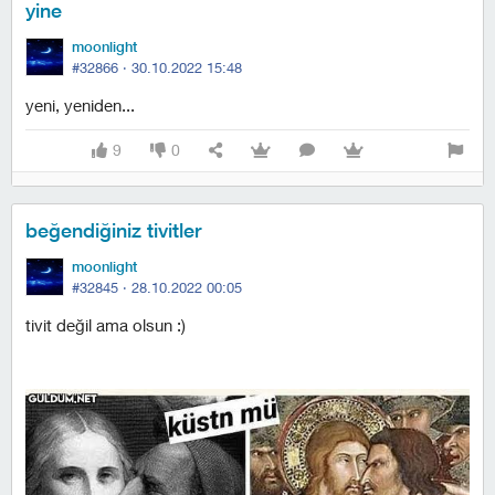
yine
moonlight
#32866 ·
30.10.2022 15:48
yeni, yeniden...
9
0
beğendiğiniz tivitler
moonlight
#32845 ·
28.10.2022 00:05
tivit değil ama olsun :)