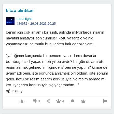
kitap alıntıları
moonlight
#34672 ·
26.08.2023 20:25
benim için çok anlamlı bir alıntı, aslında milyonlarca insanın
hayatını anlatıyor son cümleler. kötü yaşarız diye hiç
yaşamıyoruz, ne mutlu bunu erken fark edebilenlere...
"yatağımın karşısında bir pencere var. odanın duvarları
bomboş. nasıl yaşadım on yıl bu evde? bir gün duvara bir
resim asmak gelmedi mi içimden? ben ne yaptım? kimse de
uyarmadı beni. i̇şte sonunda anlamsız biri oldum. i̇şte sonum
geldi. kötü bir resim asarım korkusuyla hiç resim asmadım;
kötü yaşarım korkusuyla hiç yaşamadım..."
oğuz atay
6
0
4