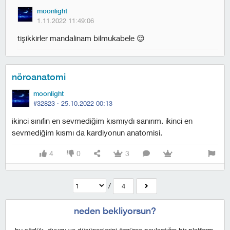
moonlight
1.11.2022 11:49:06
tişikkirler mandalinam bilmukabele 😌
nöroanatomi
moonlight
#32823 ·
25.10.2022 00:13
i̇kinci sınıfın en sevmediğim kısmıydı sanırım. i̇kinci en
sevmediğim kısmı da kardiyonun anatomi̇si̇.
4
0
3
/
4
neden bekliyorsun?