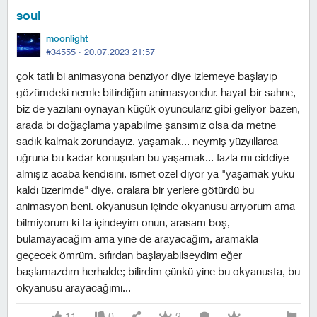
soul
moonlight
#34555 ·
20.07.2023 21:57
çok tatlı bi animasyona benziyor diye izlemeye başlayıp
gözümdeki nemle bitirdiğim animasyondur. hayat bir sahne,
biz de yazılanı oynayan küçük oyuncularız gibi geliyor bazen,
arada bi doğaçlama yapabilme şansımız olsa da metne
sadık kalmak zorundayız. yaşamak... neymiş yüzyıllarca
uğruna bu kadar konuşulan bu yaşamak... fazla mı ciddiye
almışız acaba kendisini. i̇smet özel diyor ya "yaşamak yükü
kaldı üzerimde" diye, oralara bir yerlere götürdü bu
animasyon beni. okyanusun içinde okyanusu arıyorum ama
bilmiyorum ki ta içindeyim onun, arasam boş,
bulamayacağım ama yine de arayacağım, aramakla
geçecek ömrüm. sıfırdan başlayabilseydim eğer
başlamazdım herhalde; bilirdim çünkü yine bu okyanusta, bu
okyanusu arayacağımı...
11
0
2