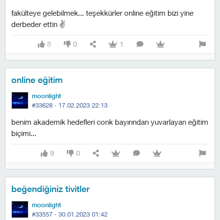
fakülteye gelebilmek... teşekkürler online eğitim bizi yine
derbeder ettin ✌️
8
0
1
online eğitim
moonlight
#33628 ·
17.02.2023 22:13
benim akademik hedefleri conk bayırından yuvarlayan eğitim
biçimi...
9
0
beğendiğiniz tivitler
moonlight
#33557 ·
30.01.2023 01:42