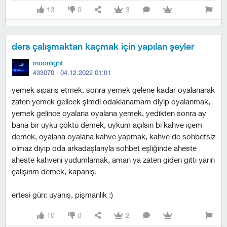
13
0
3
ders çalışmaktan kaçmak için yapılan şeyler
moonlight
#33070 ·
04.12.2022 01:01
yemek sipariş etmek. sonra yemek gelene kadar oyalanarak
zaten yemek gelicek şimdi odaklanamam diyip oyalanmak,
yemek gelince oyalana oyalana yemek, yedikten sonra ay
bana bir uyku çöktü demek, uykum açılsın bi kahve içem
demek, oyalana oyalana kahve yapmak, kahve de sohbetsiz
olmaz diyip oda arkadaşlarıyla sohbet eşliğinde aheste
aheste kahveni yudumlamak, aman ya zaten giden gitti yarın
çalışırım demek, kapanış.
ertesi gün: uyanış, pişmanlık :)
10
0
2