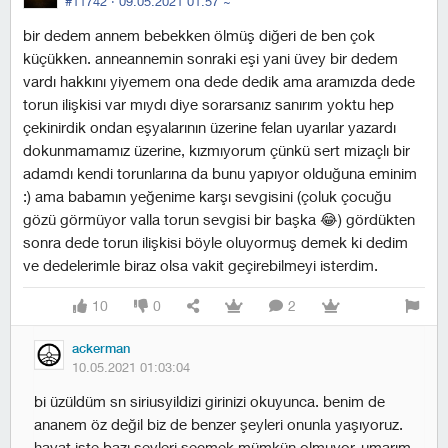
#11742 ·
09.05.2021 01:57
~
bir dedem annem bebekken ölmüş diğeri de ben çok
küçükken. anneannemin sonraki eşi yani üvey bir dedem
vardı hakkını yiyemem ona dede dedik ama aramızda dede
torun ilişkisi var mıydı diye sorarsanız sanırım yoktu hep
çekinirdik ondan eşyalarının üzerine felan uyarılar yazardı
dokunmamamız üzerine, kızmıyorum çünkü sert mizaçlı bir
adamdı kendi torunlarına da bunu yapıyor olduğuna eminim
:) ama babamın yeğenime karşı sevgisini (çoluk çocuğu
gözü görmüyor valla torun sevgisi bir başka 😂) gördükten
sonra dede torun ilişkisi böyle oluyormuş demek ki dedim
ve dedelerimle biraz olsa vakit geçirebilmeyi isterdim.
10
0
2
ackerman
10.05.2021 01:03:04
bi üzüldüm sn siriusyildizi girinizi okuyunca. benim de
ananem öz değil biz de benzer şeyleri onunla yaşıyoruz.
hayat işte bazı şeyleri seçmek mümkün olmuyor. umarım