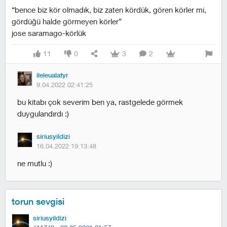
“bence biz kör olmadık, biz zaten kördük, gören körler mi,
gördüğü halde görmeyen körler”
jose saramago-körlük
11
0
3
2
ileleualatyr
9.04.2022 02:41:25
bu kitabı çok severim ben ya, rastgelede görmek
duygulandırdı :)
siriusyildizi
16.04.2022 19:13:48
ne mutlu :)
torun sevgisi
siriusyildizi