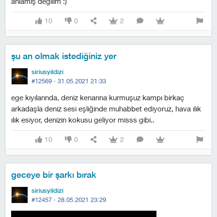
anlamış değilim :)
10
0
2
şu an olmak istediğiniz yer
siriusyildizi
#12569 ·
31.05.2021 21:33
ege kıyılarında, deniz kenarına kurmuşuz kampı birkaç
arkadaşla deniz sesi eşliğinde muhabbet ediyoruz, hava ılık
ılık esiyor, denizin kokusu geliyor misss gibi..
10
0
2
geceye bir şarkı bırak
siriusyildizi
#12457 ·
28.05.2021 23:29