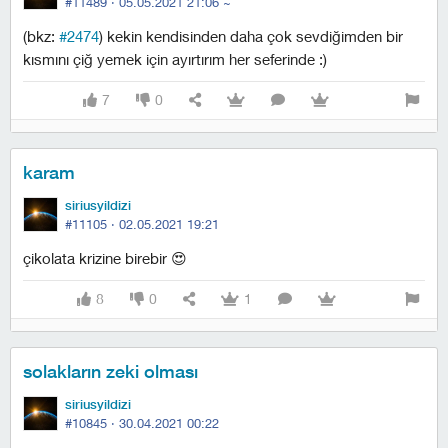
#11489 ·
05.05.2021 21:06
~
(bkz:
#2474
) kekin kendisinden daha çok sevdiğimden bir
kısmını çiğ yemek için ayırtırım her seferinde :)
7
0
karam
siriusyildizi
#11105 ·
02.05.2021 19:21
çikolata krizine birebir 😍
8
0
1
solakların zeki olması
siriusyildizi
#10845 ·
30.04.2021 00:22