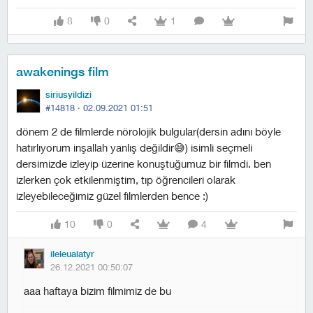
8
0
1
awakenings film
siriusyildizi
#14818 ·
02.09.2021 01:51
dönem 2 de filmlerde nörolojik bulgular(dersin adını böyle
hatırlıyorum inşallah yanlış değildir😅) isimli seçmeli
dersimizde izleyip üzerine konuştuğumuz bir filmdi. ben
izlerken çok etkilenmiştim, tıp öğrencileri olarak
izleyebileceğimiz güzel filmlerden bence :)
10
0
4
ileleualatyr
26.12.2021 00:50:07
aaa haftaya bizim filmimiz de bu