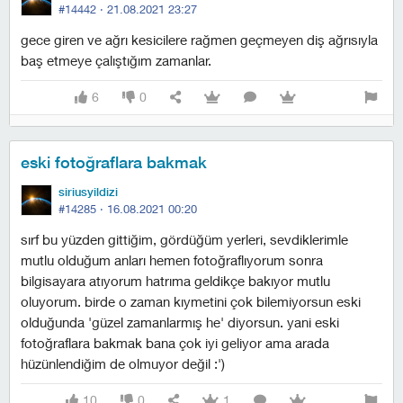
#14442 ·
21.08.2021 23:27
gece giren ve ağrı kesicilere rağmen geçmeyen diş ağrısıyla
baş etmeye çalıştığım zamanlar.
6
0
eski fotoğraflara bakmak
siriusyildizi
#14285 ·
16.08.2021 00:20
sırf bu yüzden gittiğim, gördüğüm yerleri, sevdiklerimle
mutlu olduğum anları hemen fotoğraflıyorum sonra
bilgisayara atıyorum hatrıma geldikçe bakıyor mutlu
oluyorum. birde o zaman kıymetini çok bilemiyorsun eski
olduğunda 'güzel zamanlarmış he' diyorsun. yani eski
fotoğraflara bakmak bana çok iyi geliyor ama arada
hüzünlendiğim de olmuyor değil :')
10
0
1