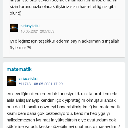
sizin torununuzla olacak ilişkiniz sizin hasret ettiğiniz gibi
olur :))
siriusyildizi
10.05.2021 20:51:53
i̇yi dileğiniz için teşekkür ederim sayın ackerman :) inşallah
öyle olur 🌸
matematik
siriusyildizi
#11718 ·
08.05.2021 17:29
en sevdiğim derslerden bir tanesiydi 9. sınıfta problemlerle
asla anlaşamayıp kendimi çok yıprattığım olmuştur ancak
onu da 11. sınıfta çözmeyi başarabilmiştim :') lys matematik
kısmı beni daha çok cezbediyordu. kendimi hep ygs yi
halledemezsen lys mat la yükseltirsin diye avuturdum çok
şükür işe yaradı. keşke çözebilmeyi unutmuş olmasaydım :/