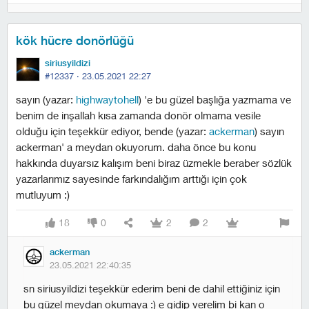
kök hücre donörlüğü
siriusyildizi
#12337 ·
23.05.2021 22:27
sayın (yazar:
highwaytohell
) 'e bu güzel başlığa yazmama ve
benim de inşallah kısa zamanda donör olmama vesile
olduğu için teşekkür ediyor, bende (yazar:
ackerman
) sayın
ackerman' a meydan okuyorum. daha önce bu konu
hakkında duyarsız kalışım beni biraz üzmekle beraber sözlük
yazarlarımız sayesinde farkındalığım arttığı için çok
mutluyum :)
18
0
2
2
ackerman
23.05.2021 22:40:35
sn siriusyildizi teşekkür ederim beni de dahil ettiğiniz için
bu güzel meydan okumaya :) e gidip verelim bi kan o