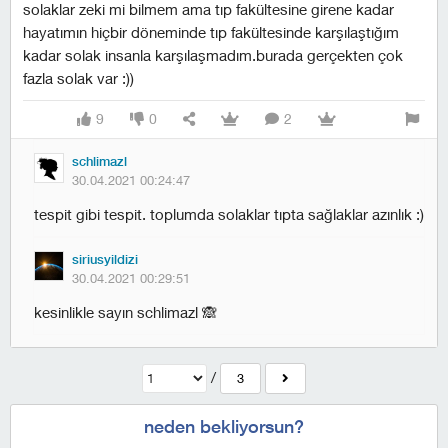
solaklar zeki mi bilmem ama tıp fakültesine girene kadar
hayatımın hiçbir döneminde tıp fakültesinde karşılaştığım
kadar solak insanla karşılaşmadım.burada gerçekten çok
fazla solak var :))
9
0
2
schlimazl
30.04.2021 00:24:47
tespit gibi tespit. toplumda solaklar tıpta sağlaklar azınlık :)
siriusyildizi
30.04.2021 00:29:51
kesinlikle sayın schlimazl 🙈
/
3
neden bekliyorsun?