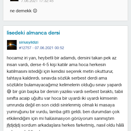
7.06.2021 17:32:45
ne demekk 😌
lisedeki almanca dersi
siriusyildizi
#12757 ·
07.06.2021 00:52
hocamız iri yarı, heybetli bir adamdı, dersini takan pek az
insan vardı, derse 4-5 kişi katılır ama hoca herkesin
katılmasını istediği için kendisi seçerek metin okutturur,
tahtaya kaldırırdı. sınavda sözlük serbest derdi ama
sözlükte bulamayacağımız kelimelerin olduğu sınav yapardı
😅 bir gün başka bir dersin yazılısı vardı serbest bıraktı, tabii
sınıfta acaip uğultu var hoca bir uyardı iki uyardı kimsenin
umrunda değil en son ciddi sinirlenmiş olmalı ki masaya
yumruğunu bir vurdu, lamba gitti geldi. ben durumdan çok
etkilendiğim için mi halüsinasyon görüyorum sanmıştım
jfjdjdjdj sordum arkadaşlara herkes farketmiş, nasıl oldu hâlâ