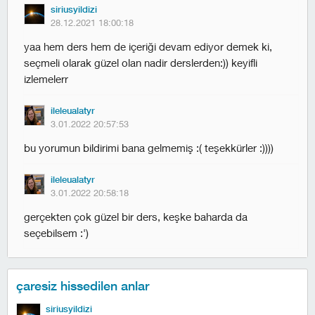
siriusyildizi
28.12.2021 18:00:18
yaa hem ders hem de içeriği devam ediyor demek ki,
seçmeli olarak güzel olan nadir derslerden:)) keyifli
izlemelerr
ileleualatyr
3.01.2022 20:57:53
bu yorumun bildirimi bana gelmemiş :( teşekkürler :))))
ileleualatyr
3.01.2022 20:58:18
gerçekten çok güzel bir ders, keşke baharda da
seçebilsem :')
çaresiz hissedilen anlar
siriusyildizi