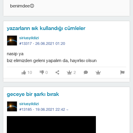
benimdee😊
yazarların sık kullandığı cümleler
siriusyildizi
#13317 ·
26.06.2021 01:20
nasip ya
biz elimizden geleni yapalım da, hayırlısı olsun
10
0
2
geceye bir şarkı bırak
siriusyildizi
#13185 ·
19.06.2021 22:42
~