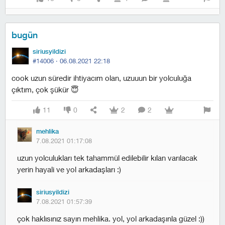
bugün
siriusyildizi
#14006 ·
06.08.2021 22:18
cook uzun süredir ihtiyacım olan, uzuuun bir yolculuğa
çıktım, çok şükür 😇
11
0
2
2
mehlika
7.08.2021 01:17:08
uzun yolculukları tek tahammül edilebilir kılan varılacak
yerin hayali ve yol arkadaşları :)
siriusyildizi
7.08.2021 01:57:39
çok haklısınız sayın mehlika. yol, yol arkadaşınla güzel :))