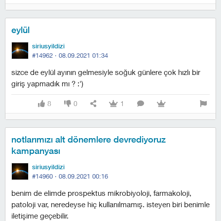
eylül
siriusyildizi
#14962 ·
08.09.2021 01:34
sizce de eylül ayının gelmesiyle soğuk günlere çok hızlı bir
giriş yapmadık mı ? :')
8
0
1
notlarımızı alt dönemlere devrediyoruz
kampanyası
siriusyildizi
#14960 ·
08.09.2021 00:16
benim de elimde prospektus mikrobiyoloji, farmakoloji,
patoloji var, neredeyse hiç kullanılmamış. i̇steyen biri benimle
iletişime geçebilir.