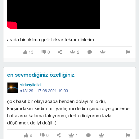
arada bir aklıma gelir tekrar tekrar dinlerim
13
0
2
en sevmediğiniz özelliğiniz
siriusyildizi
#13129 ·
17.06.2021 19:03
çok basit bir olayı acaba benden dolayı mı oldu,
karşımdakini kırdım mı, yanlış mı dedim şimdi diye günlerce
haftalarca kafama takıyorum, dert ediniyorum fazla
düşünmek de iyi değil :(
9
0
1