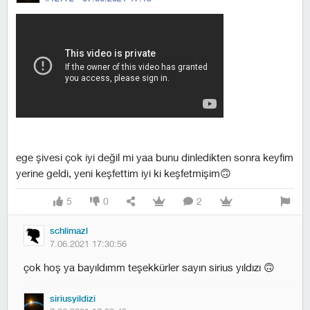
ege şivesi çok iyi değil mi yaa bunu dinledikten sonra keyfim
yerine geldi, yeni keşfettim iyi ki keşfetmişim🙃
5
0
2
schlimazl
7.06.2021 17:30:56
çok hoş ya bayıldımm teşekkürler sayın sirius yıldızı 🙃
siriusyildizi