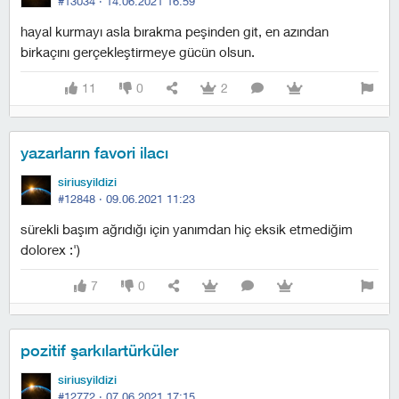
#13034 ·
14.06.2021 16:59
hayal kurmayı asla bırakma peşinden git, en azından
birkaçını gerçekleştirmeye gücün olsun.
11
0
2
yazarların favori ilacı
siriusyildizi
#12848 ·
09.06.2021 11:23
sürekli başım ağrıdığı için yanımdan hiç eksik etmediğim
dolorex :')
7
0
pozitif şarkılartürküler
siriusyildizi
#12772 ·
07.06.2021 17:15