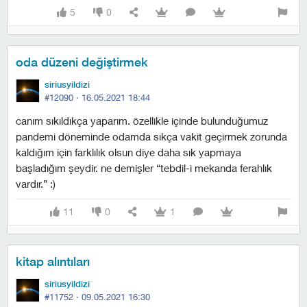
5
0
oda düzeni değiştirmek
siriusyildizi
#12090 ·
16.05.2021 18:44
canım sıkıldıkça yaparım. özellikle içinde bulunduğumuz
pandemi döneminde odamda sıkça vakit geçirmek zorunda
kaldığım için farklılık olsun diye daha sık yapmaya
başladığım şeydir. ne demişler “tebdil-i mekanda ferahlık
vardır.” :)
11
0
1
kitap alıntıları
siriusyildizi
#11752 ·
09.05.2021 16:30