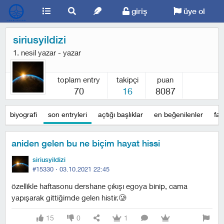
giriş
üye ol
siriusyildizi
1. nesil yazar - yazar
toplam entry
takipçi
puan
70
16
8087
biyografi
son entryleri
açtığı başlıklar
en beğenilenler
fav
aniden gelen bu ne biçim hayat hissi
siriusyildizi
#15330 ·
03.10.2021 22:45
özellikle haftasonu dershane çıkışı egoya binip, cama
yapışarak gittiğimde gelen histir.🥲
15
0
1