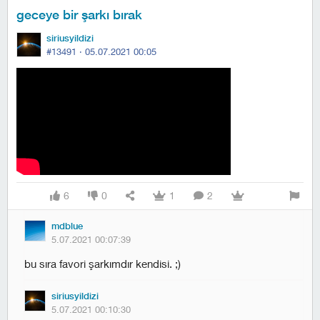
geceye bir şarkı bırak
siriusyildizi
#13491 ·
05.07.2021 00:05
6
0
1
2
mdblue
5.07.2021 00:07:39
bu sıra favori şarkımdır kendisi. ;)
siriusyildizi
5.07.2021 00:10:30