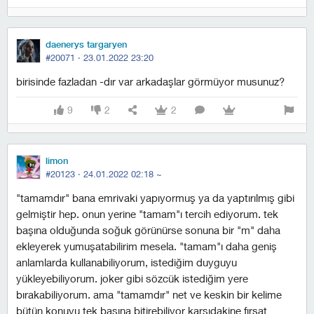
daenerys targaryen
#20071 ·
23.01.2022 23:20
birisinde fazladan -dır var arkadaşlar görmüyor musunuz?
9
2
2
limon
#20123 ·
24.01.2022 02:18
~
"tamamdır" bana emrivaki yapıyormuş ya da yaptırılmış gibi
gelmiştir hep. onun yerine "tamam"ı tercih ediyorum. tek
başına olduğunda soğuk görünürse sonuna bir "m" daha
ekleyerek yumuşatabilirim mesela. "tamam"ı daha geniş
anlamlarda kullanabiliyorum, istediğim duyguyu
yükleyebiliyorum. joker gibi sözcük istediğim yere
bırakabiliyorum. ama "tamamdır" net ve keskin bir kelime
bütün konuyu tek başına bitirebiliyor karşıdakine fırsat