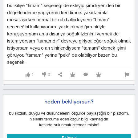
bu ikiliye "timam" seçeneği de ekleyip şimdi yeniden bir
değerlendirme yapıyorum kendimce. yakınlarımla
mesajlaşırken normal bir ruh halindeysem "timam"
seçeneğini kullanıyorum. yakin olmadığım biriyle
konuşuyorsam ama dışarıya soğuk izlenimi vermek de
istemiyorsam "tamamdır" devreye giriyor. eğer soğuk olmak
istiyorsam veya o an sinirlendiysem "tamam" demek işimi
görüyor. "tamam" yerine "peki" de olabiliyor bazen bu
seçenek.
1
0
neden bekliyorsun?
bu sözlük, duygu ve düşüncelerini özgürce paylaştığın bir platform,
hislerini tercüme eden özgür bilgi kaynağıdır.
katkıda bulunmak istemez misin?
üye ol