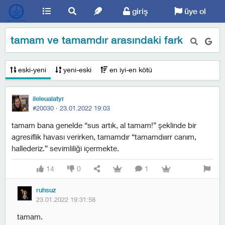
giriş
üye ol
tamam ve tamamdır arasındaki fark
eski-yeni
yeni-eski
en iyi-en kötü
ileleualatyr
#20030 ·
23.01.2022 19:03
tamam bana genelde “sus artık, al tamam!” şeklinde bir
agresiflik havası verirken, tamamdır “tamamdııırr canım,
hallederiz.” sevimliliği içermekte.
14
0
1
ruhsuz
23.01.2022 19:31:58
tamam.