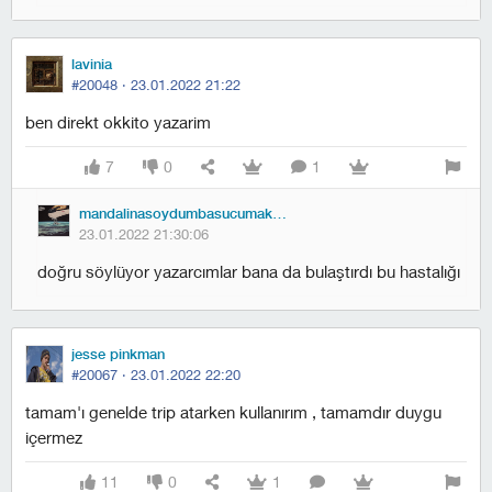
lavinia
#20048 ·
23.01.2022 21:22
ben direkt okkito yazarim
7
0
1
mandalinasoydumbasucumakoydum
23.01.2022 21:30:06
doğru söylüyor yazarcımlar bana da bulaştırdı bu hastalığı
jesse pinkman
#20067 ·
23.01.2022 22:20
tamam'ı genelde trip atarken kullanırım , tamamdır duygu
içermez
11
0
1