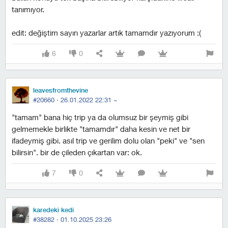
tanımıyor.
edit: değiştim sayın yazarlar artık tamamdır yazıyorum :(
6
0
leavesfromthevine
#20660 ·
26.01.2022 22:31
~
"tamam" bana hiç trip ya da olumsuz bir şeymiş gibi
gelmemekle birlikte "tamamdır" daha kesin ve net bir
ifadeymiş gibi. asıl trip ve gerilim dolu olan "peki" ve "sen
bilirsin". bir de çileden çıkartan var: ok.
7
0
karedeki kedi
#38282 ·
01.10.2025 23:26