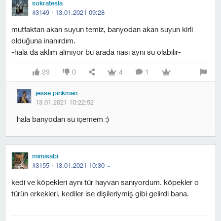
sokratesla
#3149 ·
13.01.2021 09:28
mutfaktan akan suyun temiz, banyodan akan suyun kirli
olduğuna inanırdım.
-hala da aklım almıyor bu arada nası aynı su olabilir-
29
0
4
1
jesse pinkman
13.01.2021 10:22:52
hala banyodan su içemem :)
mimisabi
#3155 ·
13.01.2021 10:30
~
kedi ve köpekleri aynı tür hayvan sanıyordum. köpekler o
türün erkekleri, kediler ise dişileriymiş gibi gelirdi bana.