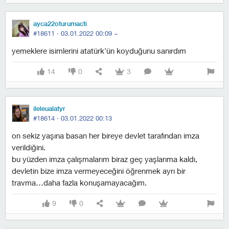
ayca22oturumacti
#18611 ·
03.01.2022 00:09
~
yemeklere isimlerini atatürk'ün koyduğunu sanırdım
14
0
3
ileleualatyr
#18614 ·
03.01.2022 00:13
on sekiz yaşına basan her bireye devlet tarafından imza
verildiğini.
bu yüzden imza çalışmalarım biraz geç yaşlarıma kaldı,
devletin bize imza vermeyeceğini öğrenmek ayrı bir
travma…daha fazla konuşamayacağım.
9
0