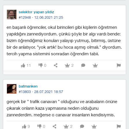
selektor yapan yildiz
#12948 ·
12.06.2021 21:25
en başarılı öğrenciler, okul birincileri gibi kişilerin öğretmen
yapıldığını zannediyordum. çünkü şöyle bir algı vardı bende:
bizim öğrendiğimiz konuları yalayıp yutmuş, bitirmiş, üstüne
bir de anlatıyor. "yok artık! bu hoca aşmış olmalı." diyordum.
tercih yapma sistemini sonradan öğrendim tabii.
11
0
2
batmanken
#13803 ·
28.07.2021 18:57
gerçek bir " trafik canavarı " olduğunu ve arabaların önüne
çıkarak onların kaza yapmasına neden olduğunu
zannederdim. meğerse o canavar insanların kendisiymis.
9
0
2