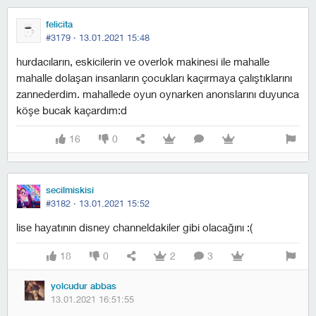
felicita
#3179 ·
13.01.2021 15:48
hurdacıların, eskicilerin ve overlok makinesi ile mahalle
mahalle dolaşan insanların çocukları kaçırmaya çalıştıklarını
zannederdim. mahallede oyun oynarken anonslarını duyunca
köşe bucak kaçardım:d
16
0
secilmiskisi
#3182 ·
13.01.2021 15:52
lise hayatının disney channeldakiler gibi olacağını :(
18
0
2
3
yolcudur abbas
13.01.2021 16:51:55