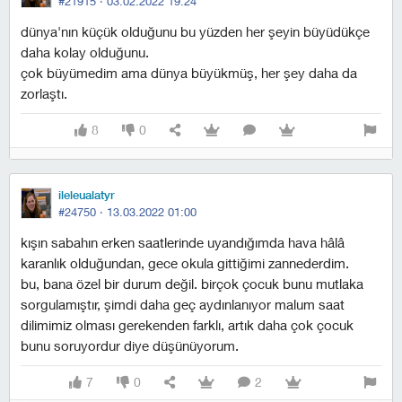
#21915 ·
03.02.2022 19:24
dünya'nın küçük olduğunu bu yüzden her şeyin büyüdükçe
daha kolay olduğunu.
çok büyümedim ama dünya büyükmüş, her şey daha da
zorlaştı.
8
0
ileleualatyr
#24750 ·
13.03.2022 01:00
kışın sabahın erken saatlerinde uyandığımda hava hâlâ
karanlık olduğundan, gece okula gittiğimi zannederdim.
bu, bana özel bir durum değil. birçok çocuk bunu mutlaka
sorgulamıştır, şimdi daha geç aydınlanıyor malum saat
dilimimiz olması gerekenden farklı, artık daha çok çocuk
bunu soruyordur diye düşünüyorum.
7
0
2