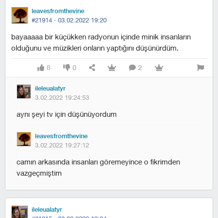
leavesfromthevine
#21914 ·
03.02.2022 19:20
bayaaaaa bir küçükken radyonun içinde minik insanların
olduğunu ve müzikleri onların yaptığını düşünürdüm.
8
0
2
ileleualatyr
3.02.2022 19:24:53
aynı şeyi tv için düşünüyordum
leavesfromthevine
3.02.2022 19:27:12
camın arkasında insanları göremeyince o fikrimden
vazgeçmiştim
ileleualatyr