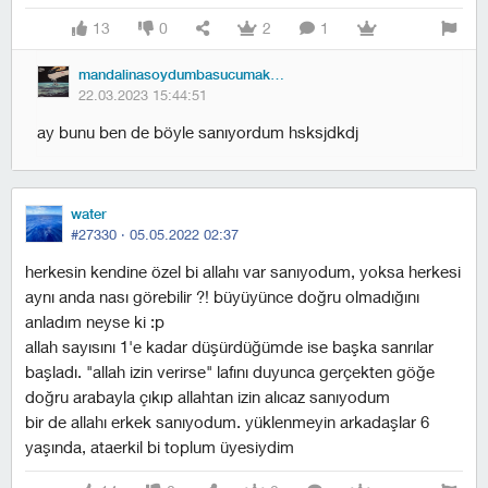
13
0
2
1
mandalinasoydumbasucumakoydum
22.03.2023 15:44:51
ay bunu ben de böyle sanıyordum hsksjdkdj
water
#27330 ·
05.05.2022 02:37
herkesin kendine özel bi allahı var sanıyodum, yoksa herkesi
aynı anda nası görebilir ?! büyüyünce doğru olmadığını
anladım neyse ki :p
allah sayısını 1'e kadar düşürdüğümde ise başka sanrılar
başladı. "allah izin verirse" lafını duyunca gerçekten göğe
doğru arabayla çıkıp allahtan izin alıcaz sanıyodum
bir de allahı erkek sanıyodum. yüklenmeyin arkadaşlar 6
yaşında, ataerkil bi toplum üyesiydim