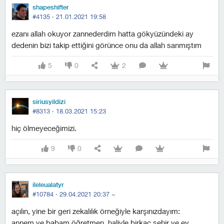
shapeshifter
#4135 ·
21.01.2021 19:58
ezanı allah okuyor zannederdim hatta gökyüzündeki ay
dedenin bizi takip ettiğini görünce onu da allah sanmıştım
5
0
2
siriusyildizi
#8313 ·
18.03.2021 15:23
hiç ölmeyeceğimizi.
9
0
ileleualatyr
#10784 ·
29.04.2021 20:37
~
açılın, yine bir geri zekalılık örneğiyle karşınızdayım:
annem ve babam öğretmen, haliyle birkaç şehir ve ev