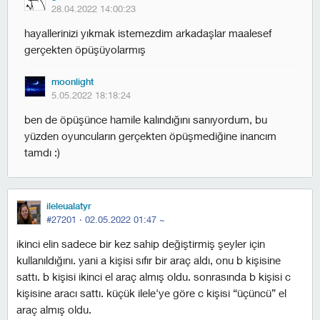
28.04.2022 14:00:23
hayallerinizi yıkmak istemezdim arkadaşlar maalesef
gerçekten öpüşüyolarmış
moonlight
5.05.2022 18:18:24
ben de öpüşünce hamile kalındığını sanıyordum, bu
yüzden oyuncuların gerçekten öpüşmediğine inancım
tamdı :)
ileleualatyr
#27201 ·
02.05.2022 01:47
~
i̇kinci elin sadece bir kez sahip değiştirmiş şeyler için
kullanıldığını. yani a kişisi sıfır bir araç aldı, onu b kişisine
sattı. b kişisi ikinci el araç almış oldu. sonrasında b kişisi c
kişisine aracı sattı. küçük ilele'ye göre c kişisi “üçüncü” el
araç almış oldu.