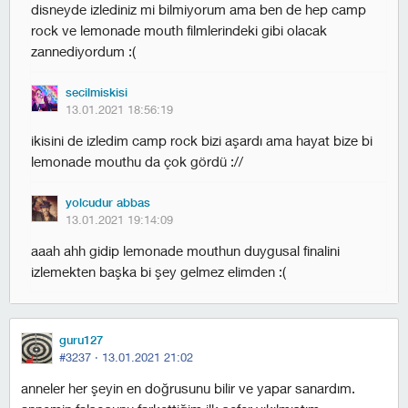
disneyde izlediniz mi bilmiyorum ama ben de hep camp
rock ve lemonade mouth filmlerindeki gibi olacak
zannediyordum :(
secilmiskisi
13.01.2021 18:56:19
i̇kisini de izledim camp rock bizi aşardı ama hayat bize bi
lemonade mouthu da çok gördü ://
yolcudur abbas
13.01.2021 19:14:09
aaah ahh gidip lemonade mouthun duygusal finalini
izlemekten başka bi şey gelmez elimden :(
guru127
#3237 ·
13.01.2021 21:02
anneler her şeyin en doğrusunu bilir ve yapar sanardım.