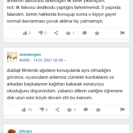
annemin falsosunu farkettiğim ilk sefer yıkılmıştım.
not: ilk falsosu dedikodu yaptığını farketmemdi. 5 yaşında
falandım. birinin hakkında konuşup sonra o kişiye gayet
normal davranması çocuk aklıma hiç yatmamıştı.
5
0
1
nickalengelo
#3305 ·
14.01.2021 02:06
~
dublajlı filmlerde ağızların konuşulanla aynı olmadığını
görünce, oyuncuların anlamsız cümleler kurduklarını ve
arkadan başkalarının kağıttan bakarak senaryoyu
okuduğunu düşünürdüm. yabancı dillerin varlığını öğrenene
dek uzun süre böyle devam etti bu inancım.
16
0
3
pilsuyu