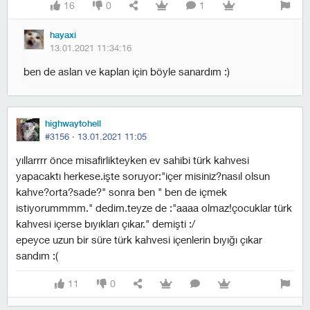
16
0
1
hayaxi
13.01.2021 11:34:16
ben de aslan ve kaplan için böyle sanardım :)
highwaytohell
#3156 ·
13.01.2021 11:05
yıllarrrr önce misafirlikteyken ev sahibi türk kahvesi
yapacaktı herkese.işte soruyor:"içer misiniz?nasıl olsun
kahve?orta?sade?" sonra ben " ben de içmek
istiyorummmm." dedim.teyze de :"aaaa olmaz!çocuklar türk
kahvesi içerse bıyıkları çıkar." demişti :/
epeyce uzun bir süre türk kahvesi içenlerin bıyığı çıkar
sandım :(
11
0