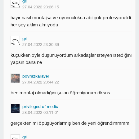
gri
27.04.2022 23:26:15
hayır nasıl montajsa ve oyunculuksa abi çok profesyoneldi
her şey aklım almıyodu
gri
27.04.2022 23:30:39
küçükken öyle düşünüyordum arkadaşlar isteyen istediğini
yapsın bana ne
poyrazkarayel
27.04.2022 23:44:22
ben montaj olmadığını şu an öğreniyorum dksns
privileged of medic
28.04.2022 00:11:01
gerçekten mi öpüşüyorlarmış ben de yeni öğrendimmmm
gri