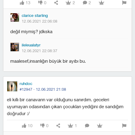
13
0
2
2
clarice starling
12.06.2021 22:06:08
değil miymiş? jdkska
ileleualatyr
12.06.2021 22:08:37
maalesef,insanlığın büyük bir ayıbı bu.
ruhdoc
#12947 ·
12.06.2021 21:08
eli kıllı bir canavarın var olduğunu sanırdım. geceleri
uyumayan odasından çıkan çocukları yediğini de sandığım
doğrudur :/
10
0
1