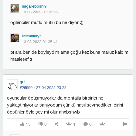
nagareboshi9
13.03.2022 01:13:26
öğlenciler mutlu mutlu bu ne diyor :))
ileleualatyr
13.03.2022 01:25:41
bi ara ben de böyleydim ama çoğu kez buna maruz kaldım
maalesef :(
gri
#26990 ·
27.04.2022 23:25
oyuncular öpüşmüyorlar da montajla birbirlerine
yaklaştırılıyorlar sanıyodum çünkü nasıl sevmedikleri birini
öpsünler öyle şey mi olur ahxbshwb
13
0
1
6