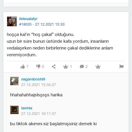
ileleualatyr
#18035 ·
27.12.2021 15:33
hoşça kal'ın “hoş çakal” olduğunu.
uzun bir süre bunun üstünde kafa yordum, insanların
vedalaşırken neden birbirlerine çakal dediklerine anlam
veremiyordum.
7
0
1
2
nagareboshi9
27.12.2021 15:34:27
hhahahahhajslsşsşs harika
lavinia
27.12.2021 16:11:57
bu tiktok akımını siz başlatmışsiniz demek ki