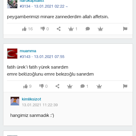
hardkapitalist
#3134 ·
13.01.2021 02:22
~
peygamberimizi minare zannederdim allah affetsin.
16
0
1
muamma
#3143 ·
13.01.2021 07:55
fatih ürek'i fatih yürek sanırdım
emre belözoğlunu emre belezoğlu sanırdım
9
0
1
kimliksizot
13.01.2021 11:22:39
hangimiz sanmadık :')