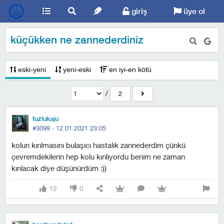
giriş
üye ol
küçükken ne zannederdiniz
eski-yeni
yeni-eski
en iyi-en kötü
/
2
tuzlukaju
#3099 ·
12.01.2021 23:05
kolun kırılmasını bulaşıcı hastalık zannederdim çünkü
çevremdekilerin hep kolu kırılıyordu benim ne zaman
kırılacak diye düşünürdüm :))
12
0