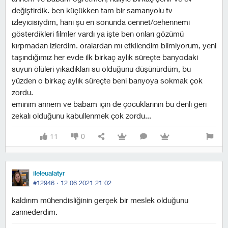
değiştirdik. ben küçükken tam bir samanyolu tv
izleyicisiydim, hani şu en sonunda cennet/cehennemi
gösterdikleri filmler vardı ya işte ben onları gözümü
kırpmadan izlerdim. oralardan mı etkilendim bilmiyorum, yeni
taşındığımız her evde ilk birkaç aylık süreçte banyodaki
suyun ölüleri yıkadıkları su olduğunu düşünürdüm, bu
yüzden o birkaç aylık süreçte beni banyoya sokmak çok
zordu.
eminim annem ve babam için de çocuklarının bu denli geri
zekalı olduğunu kabullenmek çok zordu...
11
0
ileleualatyr
#12946 ·
12.06.2021 21:02
kaldırım mühendisliğinin gerçek bir meslek olduğunu
zannederdim.