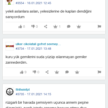
#3554 ·
16.01.2021 12:45
yeleli aslanlara aslan, yelesizlerine de kaplan dendiğini
sanıyordum
8
0
1
ulker cikolatali gofret sevmeyen birey
#3734 ·
17.01.2021 13:48
kuru yük gemilerini suda yüzüp ıslanmayan gemiler
zannederdim.
9
0
fihtheinfpt
#3735 ·
17.01.2021 14:15
rüzgarlı bir havada şemsiyem uçunca annem peşine
düşmüştü. panik içinde anneme boşver gitme diye